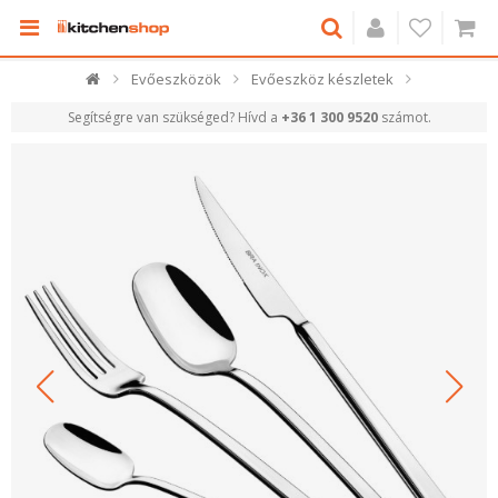
Evőeszközök
Evőeszköz készletek
Segítségre van szükséged? Hívd a
+36 1 300 9520
számot.