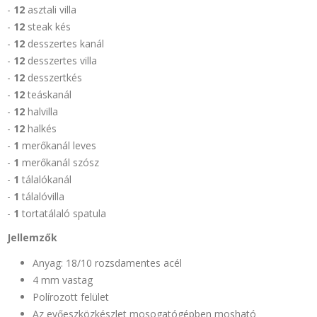
-
12
asztali villa
-
12
steak kés
-
12
desszertes kanál
-
12
desszertes villa
-
12
desszertkés
-
12
teáskanál
-
12
halvilla
-
12
halkés
-
1
merőkanál leves
-
1
merőkanál szósz
-
1
tálalókanál
-
1
tálalóvilla
-
1
tortatálaló spatula
Jellemzők
Anyag: 18/10 rozsdamentes acél
4 mm vastag
Polírozott felület
Az evőeszközkészlet mosogatógépben mosható