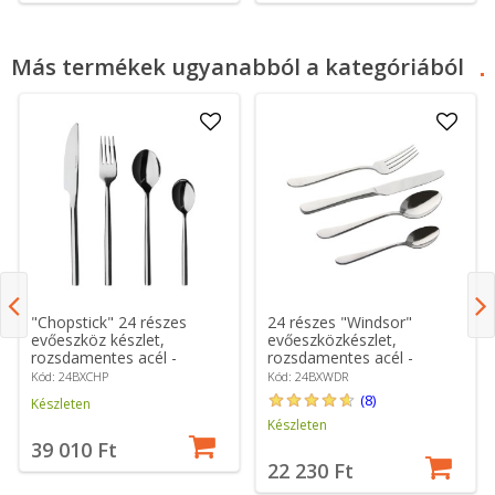
Más termékek ugyanabból a kategóriából
"Chopstick" 24 részes
24 részes "Windsor"
evőeszköz készlet,
evőeszközkészlet,
rozsdamentes acél -
rozsdamentes acél -
Grunwerg
Grunwerg
Kód: 24BXCHP
Kód: 24BXWDR
(8)
Készleten
Készleten
39 010 Ft
22 230 Ft