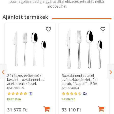
csomagolása pedig a gyártó által előzetes értesítés nélkül
módosulhat.
Ajánlott termékek
24 részes evőeszköz
Rozsdamentes acél
készlet, rozsdamentes
evőeszközkészlet, 24
acél, steak késsel,
darab, "Napoli" - BRA
„Treviso” – BRA
Kód: A045024
Kód: A044024
(1)
(2)
Készleten
Készleten
31 570 Ft
33 110 Ft