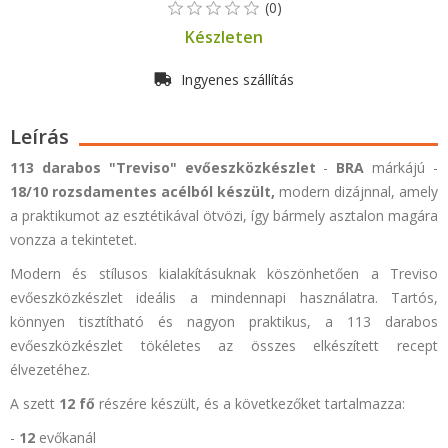
Készleten
Ingyenes szállítás
Leírás
113 darabos
"Treviso"
evőeszközkészlet
-
BRA
márkájú -
18/10 rozsdamentes acélból készült,
modern dizájnnal, amely
a praktikumot az esztétikával ötvözi,
így bármely asztalon magára
vonzza a tekintetet.
Modern és stílusos kialakításuknak köszönhetően a
Treviso
evőeszközkészlet ideális a mindennapi használatra. Tartós,
könnyen tisztítható és nagyon praktikus, a 113 darabos
evőeszközkészlet tökéletes az összes elkészített recept
élvezetéhez.
A szett
12 fő
részére készült, és a következőket tartalmazza:
-
12
evőkanál