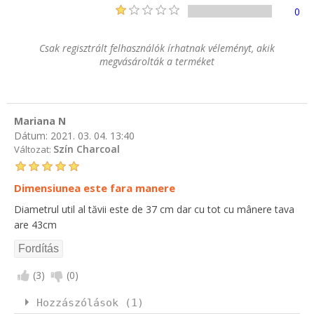
0
Csak regisztrált felhasználók írhatnak véleményt, akik
megvásárolták a terméket
Mariana N
Dátum:
2021. 03. 04. 13:40
Szín Charcoal
Változat:
Dimensiunea este fara manere
Diametrul util al tăvii este de 37 cm dar cu tot cu mânere tava
are 43cm
(
3
)
(
0
)
Hozzászólások (1)