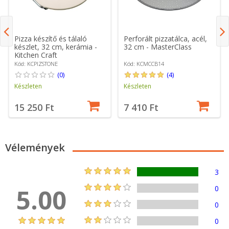
Pizza készítő és tálaló
Perforált pizzatálca, acél,
készlet, 32 cm, kerámia -
32 cm - MasterClass
Kitchen Craft
Kód: KCPIZSTONE
Kód: KCMCCB14
(0)
(4)
Készleten
Készleten
15 250 Ft
7 410 Ft
Vélemények
3
5.00
0
0
0