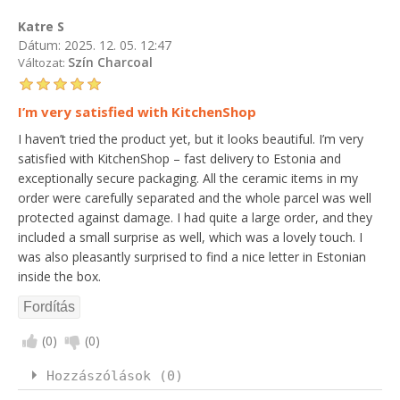
Katre S
Dátum:
2025. 12. 05. 12:47
Szín Charcoal
Változat:
I’m very satisfied with KitchenShop
I haven’t tried the product yet, but it looks beautiful. I’m very
satisfied with KitchenShop – fast delivery to Estonia and
exceptionally secure packaging. All the ceramic items in my
order were carefully separated and the whole parcel was well
protected against damage. I had quite a large order, and they
included a small surprise as well, which was a lovely touch. I
was also pleasantly surprised to find a nice letter in Estonian
inside the box.
(
0
)
(
0
)
Hozzászólások (0)