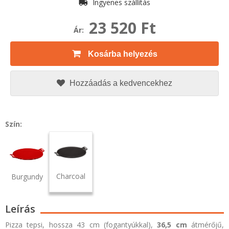
Ingyenes szállítás
23 520 Ft
Ár:
Kosárba helyezés
Hozzáadás a kedvencekhez
Szín:
Charcoal
Burgundy
Leírás
Pizza tepsi, hossza 43 cm (fogantyúkkal),
36,5 cm
átmérőjű,