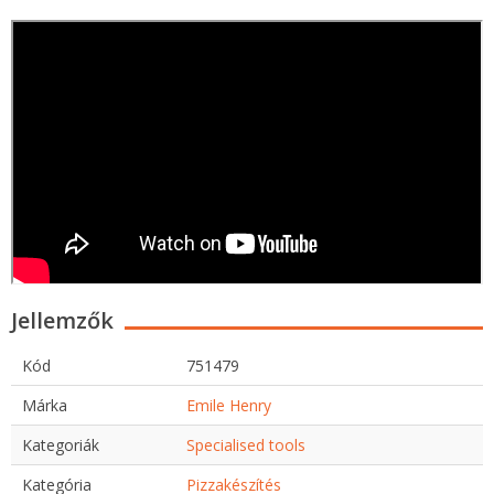
Jellemzők
Kód
751479
Márka
Emile Henry
Kategoriák
Specialised tools
Kategória
Pizzakészítés