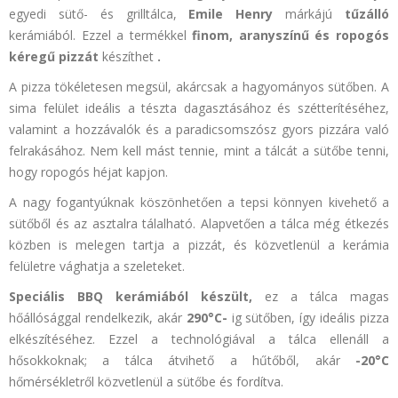
egyedi sütő- és grilltálca,
Emile Henry
márkájú
tűzálló
kerámiából. Ezzel a termékkel
finom, aranyszínű és ropogós
kéregű pizzát
készíthet
.
A pizza tökéletesen megsül, akárcsak a hagyományos sütőben. A
sima felület ideális a tészta dagasztásához és szétterítéséhez,
valamint a hozzávalók és a paradicsomszósz gyors pizzára való
felrakásához. Nem kell mást tennie, mint a tálcát a sütőbe tenni,
hogy ropogós héjat kapjon.
A nagy fogantyúknak köszönhetően a tepsi könnyen kivehető a
sütőből és az asztalra tálalható. Alapvetően a tálca még étkezés
közben is melegen tartja a pizzát, és közvetlenül a kerámia
felületre vághatja a szeleteket.
Speciális
BBQ
kerámiából készült,
ez a tálca magas
hőállósággal rendelkezik, akár
290°C-
ig sütőben, így ideális pizza
elkészítéséhez. Ezzel a technológiával a tálca ellenáll a
hősokkoknak; a tálca átvihető a hűtőből, akár
-20°C
hőmérsékletről közvetlenül a sütőbe és fordítva.