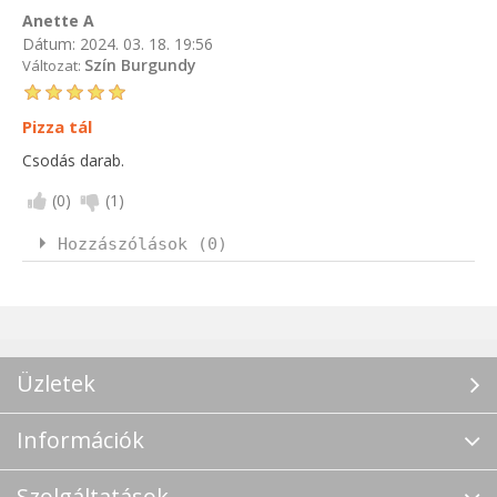
Anette A
Dátum:
2024. 03. 18. 19:56
Szín Burgundy
Változat:
Pizza tál
Csodás darab.
(
0
)
(
1
)
Hozzászólások (0)
Üzletek
Információk
Szolgáltatások