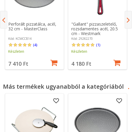
Perforált pizzatálca, acél,
"Gallant" pizzaszeletelő,
32 cm - MasterClass
rozsdamentes acél, 20.5
cm - Westmark
Kód: KCMCCB14
Kód: 29282270
(4)
(1)
Készleten
Készleten
7 410 Ft
4 180 Ft
Más termékek ugyanabból a kategóriából