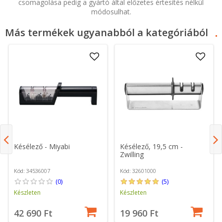
csomagolása pedig a gyártó által előzetes értesítés nélkül
módosulhat.
Más termékek ugyanabból a kategóriából
Késélező - Miyabi
Késélező, 19,5 cm -
Zwilling
Kód: 34536007
Kód: 32601000
(0)
(5)
Készleten
Készleten
42 690 Ft
19 960 Ft