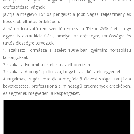
erőfeszítéssel vágnak.
Javítja a meglévő 15°-os pengéket a jobb vágási teljesítmény és
hosszabb éltartás érdekében.
A háromfokozatú rendszer létrehozza a Trizor XV® élét – egy
egyedi ív alakú kialakítást, amelyet az erősségre, tartósságra és
tartós élességre terveztek.
1. szakasz: Formázza a szélet 100%-ban gyémánt horzsolású
korongokkal.
2. szakasz: Finomítja és élesíti az élt precízen.
3. szakasz: A pengét polírozza, hogy tiszta, kész élt legyen el.
A rugalmas, rugós vezetők a megfelelő élezési szöget tartják a
következetes, professzionális minőségű eredmények érdekében,
és segítenek megvédeni a késpengéket.