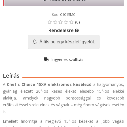
Kód: 01015M0
Rendelésre
Állíts be egy készletfigyelőt.
Ingyenes szállítás
Leírás
A
Chef's Choice 15XV elektromos késélező
a hagyományos,
gyárilag élezett 20°-os késes éleket élesebb 15°-os élekké
alakítja, amelyek nagyobb pontossággal és kevesebb
erőfeszítéssel szeletelnek és vágnak – még finom vágások esetén
is.
Emellett finomítja a meglévő 15°-os késeket a jobb vágási