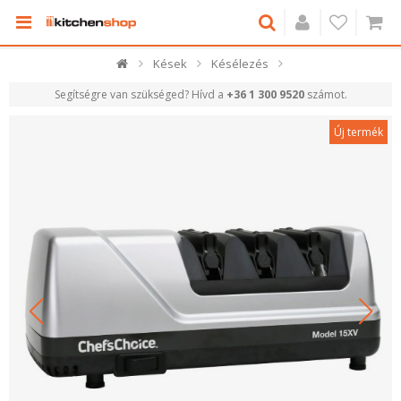
Kések
Késélezés
Segítségre van szükséged? Hívd a
+36 1 300 9520
számot.
Új termék