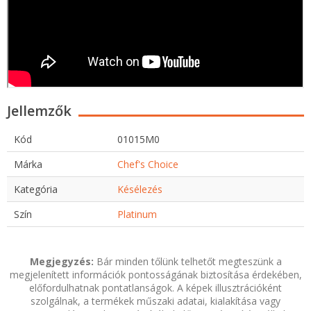
Jellemzők
Kód
01015M0
Márka
Chef's Choice
Kategória
Késélezés
Szín
Platinum
Megjegyzés:
Bár minden tőlünk telhetőt megteszünk a
megjelenített információk pontosságának biztosítása érdekében,
előfordulhatnak pontatlanságok. A képek illusztrációként
szolgálnak, a termékek műszaki adatai, kialakítása vagy