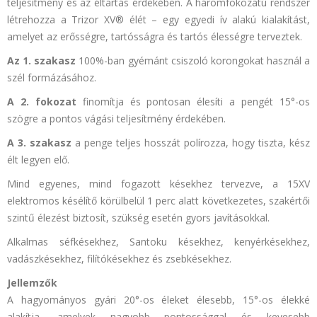
teljesítmény és az éltartás érdekében. A háromfokozatú rendszer
létrehozza a Trizor XV® élét – egy egyedi ív alakú kialakítást,
amelyet az erősségre, tartósságra és tartós élességre terveztek.
Az 1. szakasz
100%-ban gyémánt csiszoló korongokat használ a
szél formázásához.
A 2. fokozat
finomítja és pontosan élesíti a pengét 15°-os
szögre a pontos vágási teljesítmény érdekében.
A 3. szakasz
a penge teljes hosszát polírozza, hogy tiszta, kész
élt legyen elő.
Mind egyenes, mind fogazott késekhez tervezve, a 15XV
elektromos késélítő körülbelül 1 perc alatt következetes, szakértői
szintű élezést biztosít, szükség esetén gyors javításokkal.
Alkalmas séfkésekhez, Santoku késekhez, kenyérkésekhez,
vadászkésekhez, filítókésekhez és zsebkésekhez.
Jellemzők
A hagyományos gyári 20°-os éleket élesebb, 15°-os élekké
alakítja, amelyek nagyobb pontossággal és kevesebb