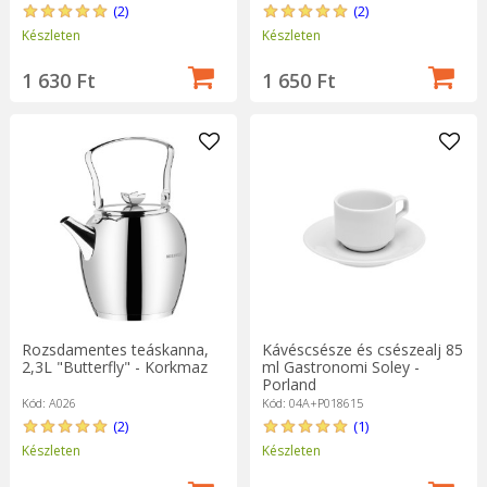
(2)
(2)
Készleten
Készleten
1 630 Ft
1 650 Ft
Rozsdamentes teáskanna,
Kávéscsésze és csészealj 85
2,3L "Butterfly" - Korkmaz
ml Gastronomi Soley -
Porland
Kód: A026
Kód: 04A+P018615
(2)
(1)
Készleten
Készleten