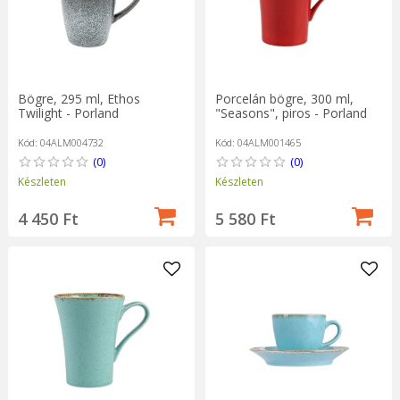
Bögre, 295 ml, Ethos
Porcelán bögre, 300 ml,
Twilight - Porland
"Seasons", piros - Porland
Kód: 04ALM004732
Kód: 04ALM001465
(0)
(0)
Készleten
Készleten
4 450 Ft
5 580 Ft