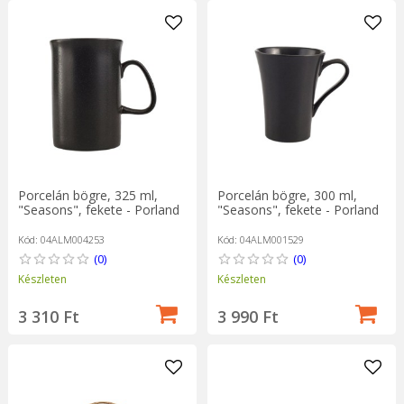
Porcelán bögre, 325 ml,
Porcelán bögre, 300 ml,
"Seasons", fekete - Porland
"Seasons", fekete - Porland
Kód: 04ALM004253
Kód: 04ALM001529
(0)
(0)
Készleten
Készleten
3 310 Ft
3 990 Ft