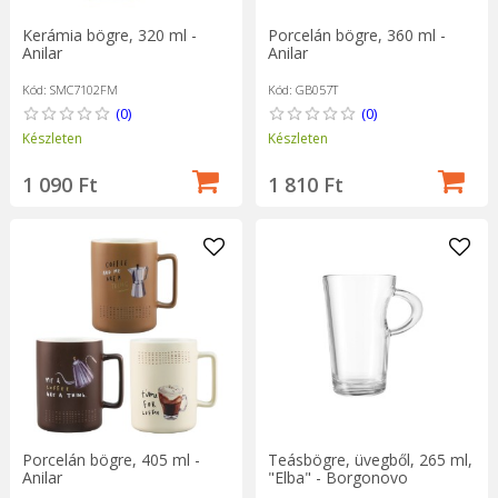
Kerámia bögre, 320 ml -
Porcelán bögre, 360 ml -
Anilar
Anilar
Kód: SMC7102FM
Kód: GB057T
(0)
(0)
Készleten
Készleten
1 090 Ft
1 810 Ft
Porcelán bögre, 405 ml -
Teásbögre, üvegből, 265 ml,
Anilar
"Elba" - Borgonovo