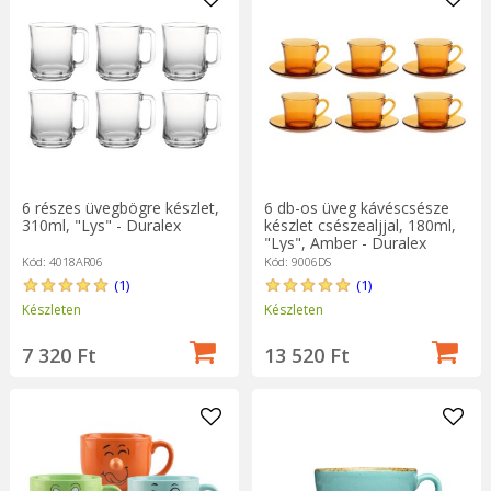
6 részes üvegbögre készlet,
6 db-os üveg kávéscsésze
310ml, "Lys" - Duralex
készlet csészealjjal, 180ml,
"Lys", Amber - Duralex
Kód: 4018AR06
Kód: 9006DS
(1)
(1)
Készleten
Készleten
7 320 Ft
13 520 Ft