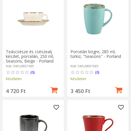
Teáscsésze és csészealj
Porcelán bögre, 285 ml,
készlet, porcelán, 250 ml,
türkiz, "Seasons" - Porland
Seasons, Beige - Porland
Kód: 04ALM001430
Kód: 04ALM001683
(0)
(0)
Készleten
Készleten
4 720 Ft
3 450 Ft