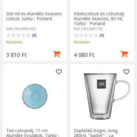
300 ml-es Alumilite Seasons
Kávéscsésze és csészealj
csésze, türkiz - Porland
Alumilite Seasons, 80 ml,
Türkiz - Porland
Kód: 04ALM001454
Kód: 04ALM001732
(0)
(0)
Készleten
Készleten
3 810 Ft
4 080 Ft
Tea csészealj, 11 cm
Duplafalú bögre, üveg,
Alumilite Évszakok, Türkiz -
280ml, "Jupiter" - La