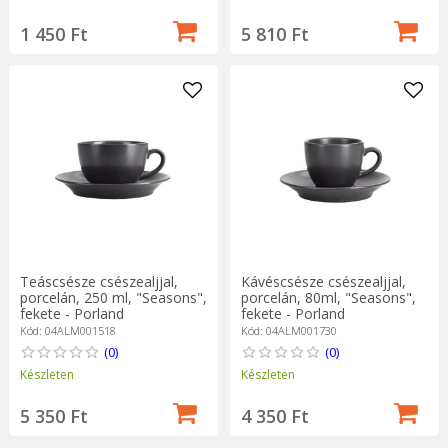
1 450 Ft
5 810 Ft
Teáscsésze csészealjjal,
Kávéscsésze csészealjjal,
porcelán, 250 ml, "Seasons",
porcelán, 80ml, "Seasons",
fekete - Porland
fekete - Porland
Kód: 04ALM001518
Kód: 04ALM001730
(0)
(0)
Készleten
Készleten
5 350 Ft
4 350 Ft