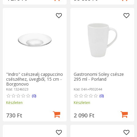
"Indro" csészealj cappuccino
Gastronomi Soley csésze
csészéhez, üvegből, 15 cm -
295 ml - Porland
Borgonovo
Kód: 13246023
Kód: 04A+P002044
(0)
(0)
Készleten
Készleten
730 Ft
2 090 Ft