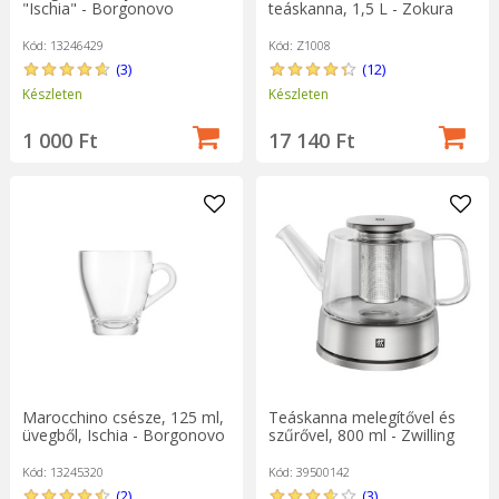
"Ischia" - Borgonovo
teáskanna, 1,5 L - Zokura
Kód: 13246429
Kód: Z1008
(3)
(12)
Készleten
Készleten
1 000 Ft
17 140 Ft
Marocchino csésze, 125 ml,
Teáskanna melegítővel és
üvegből, Ischia - Borgonovo
szűrővel, 800 ml - Zwilling
Kód: 13245320
Kód: 39500142
(2)
(3)