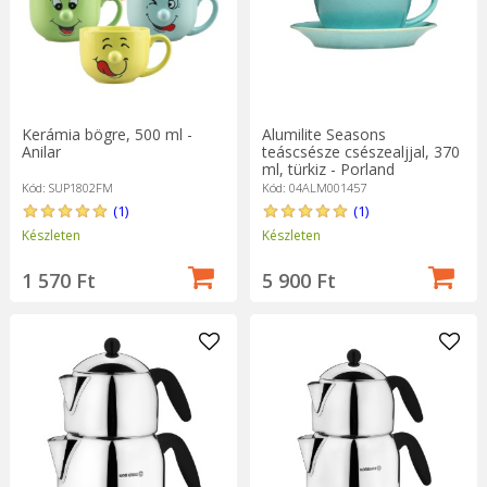
Kerámia bögre, 500 ml -
Alumilite Seasons
Anilar
teáscsésze csészealjjal, 370
ml, türkiz - Porland
Kód: SUP1802FM
Kód: 04ALM001457
(1)
(1)
Készleten
Készleten
1 570 Ft
5 900 Ft