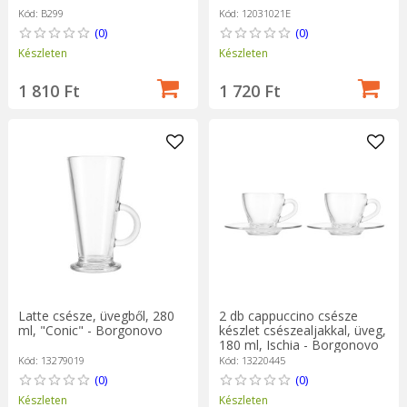
Kód: B299
Kód: 12031021E
(0)
(0)
Készleten
Készleten
1 810 Ft
1 720 Ft
Latte csésze, üvegből, 280
2 db cappuccino csésze
ml, "Conic" - Borgonovo
készlet csészealjakkal, üveg,
180 ml, Ischia - Borgonovo
Kód: 13279019
Kód: 13220445
(0)
(0)
Készleten
Készleten