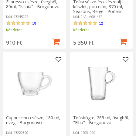
Espresso csésze, üvegből,
Teáscsésze és csészealj
80ml, "Ischia" - Borgonovo
készlet, porcelán, 370 ml,
Seasons, Beige - Porland
Kód: 13245222
Kód: 04ALM001462
(3)
(2)
Készleten
Készleten
910 Ft
5 350 Ft
Cappuccino csésze, 180 ml,
Teásbögre, 265 ml, üvegből,
üveg - Borgonovo
"Elba" - Borgonovo
Kód: 13220320
Kód: 12031020