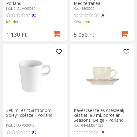
Porland
Mediterranea
Kód: 04ALM003030
Kód: B803002
(0)
(0)
Készleten
Készleten
1 130 Ft
5 050 Ft
390 ml-es "Gastronomi
Kávéscsésze és csészealj
Soley" csésze - Porland
készlet, 80 ml, porcelán,
Seasons, Beige - Porland
Kód: 04A+P009343
Kód: 04ALM001735
(0)
(0)