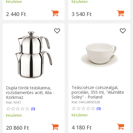
Készleten
Készleten
2 440 Ft
3 540 Ft
Teáscsésze csészealjjal,
Dupla török teáskanna,
porcelán, 355 ml, "Alumilite
rozsdamentes acél, Alia -
Soley" - Porland
Korkmaz
Kód: 04ALM000328
Kód: A047
(0)
(0)
Készleten
Készleten
4 180 Ft
20 860 Ft