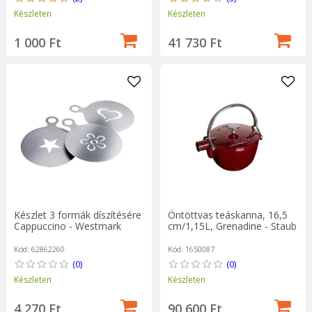
Készleten
Készleten
1 000 Ft
41 730 Ft
Készlet 3 formák díszítésére
Öntöttvas teáskanna, 16,5
Cappuccino - Westmark
cm/1,15L, Grenadine - Staub
Kód: 62862260
Kód: 1650087
(0)
(0)
Készleten
Készleten
4 270 Ft
90 600 Ft