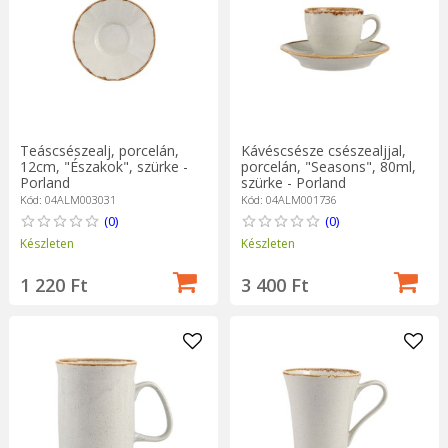
Teáscsészealj, porcelán,
Kávéscsésze csészealjjal,
12cm, "Északok", szürke -
porcelán, "Seasons", 80ml,
Porland
szürke - Porland
Kód: 04ALM003031
Kód: 04ALM001736
(0)
(0)
Készleten
Készleten
1 220 Ft
3 400 Ft