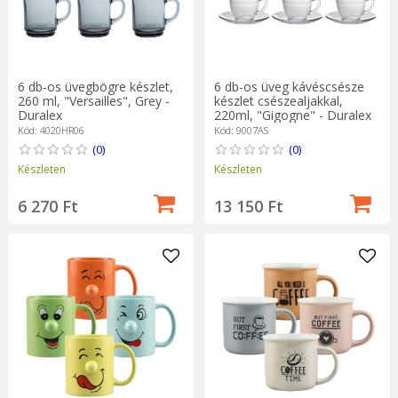
6 db-os üvegbögre készlet,
6 db-os üveg kávéscsésze
260 ml, "Versailles", Grey -
készlet csészealjakkal,
Duralex
220ml, "Gigogne" - Duralex
Kód: 4020HR06
Kód: 9007AS
(0)
(0)
Készleten
Készleten
6 270 Ft
13 150 Ft