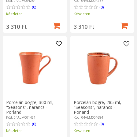
Kód: 04ALM004254
Kód: 04ALM004257
(0)
(0)
Készleten
Készleten
3 310 Ft
3 310 Ft
Porcelán bögre, 300 ml,
Porcelán bögre, 285 ml,
"Seasons", narancs -
"Seasons", narancs -
Porland
Porland
Kód: 04ALM001461
Kód: 04ALM001684
(0)
(0)
Készleten
Készleten