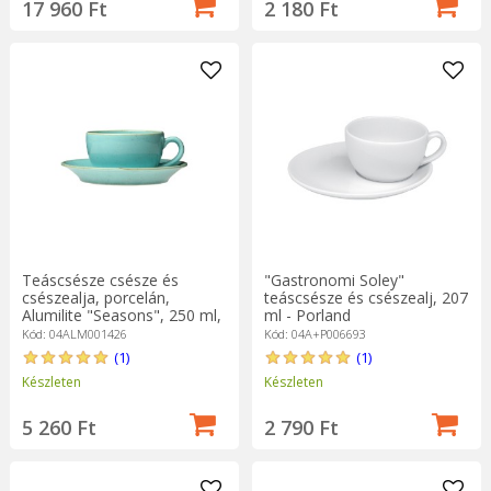
17 960 Ft
2 180 Ft
Teáscsésze csésze és
"Gastronomi Soley"
csészealja, porcelán,
teáscsésze és csészealj, 207
Alumilite "Seasons", 250 ml,
ml - Porland
türkiz - Porland
Kód: 04ALM001426
Kód: 04A+P006693
(1)
(1)
Készleten
Készleten
5 260 Ft
2 790 Ft