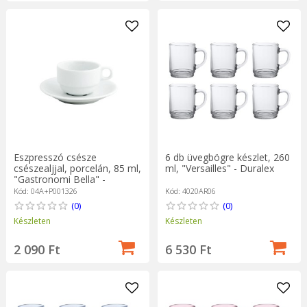
Eszpresszó csésze
6 db üvegbögre készlet, 260
csészealjjal, porcelán, 85 ml,
ml, "Versailles" - Duralex
"Gastronomi Bella" -
Porland
Kód: 04A+P001326
Kód: 4020AR06
(0)
(0)
Készleten
Készleten
2 090 Ft
6 530 Ft