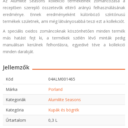
Az Alumilite Seasons kollekció termékeinek zománcozása a
receptben szereplő összetevők eltérő arányú felhasználásának
eredménye. Ennek eredményeként különböző színtónusú
termékek születnek, ami még látványosabbá teszi ezt a kollekciót.
A speciális oxidos zománcoknak köszönhetően minden termék
más hatást fejt ki, a termékek szélén lévő minták pedig
manuálisan kerülnek felhordásra, egyedivé téve a kollekció
minden darabját.
Jellemzők
Kód
04ALM001465
Márka
Porland
Kategoriák
Alumilite Seasons
Kategória
Kupák és bögrék
Űrtartalom
0,3 L