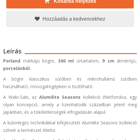
Kosárba helyezés
Hozzáadás a kedvencekhez
Leírás
Porland
márkájú bögre,
300 ml
űrtartalom,
9 cm
átmérőjű,
porcelánból.
A bögre klasszikus sütőben és mikrohullámú sütőben
használható, mosogatógépben is tisztítható.
A Wabi-Sabi, az
Alumilite Seasons
kollekció ihletforrása, egy
olyan koncepció, amely a tizenhatodik században jelent meg
Japánban, és a tökéletlenségek elfogadásán alapul.
A különleges technikákkal kifejlesztett Alumilite Seasons kollekció
színeit a természet ihlette.