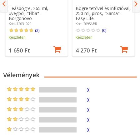
Teásbögre, 265 ml,
Bögre tetővel és infúzióval,
üvegből, "Elba" -
250 ml, piros, "Santa" -
Borgonovo
Easy Life
Kód: 12031020
Kód: 209SABR
(2)
(0)
Készleten
Készleten
1 650 Ft
4 270 Ft
Vélemények
0
0
0
0
0