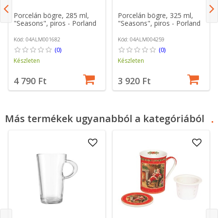
Porcelán bögre, 285 ml,
Porcelán bögre, 325 ml,
"Seasons", piros - Porland
"Seasons", piros - Porland
Kód: 04ALM001682
Kód: 04ALM004259
(0)
(0)
Készleten
Készleten
4 790 Ft
3 920 Ft
Más termékek ugyanabból a kategóriából