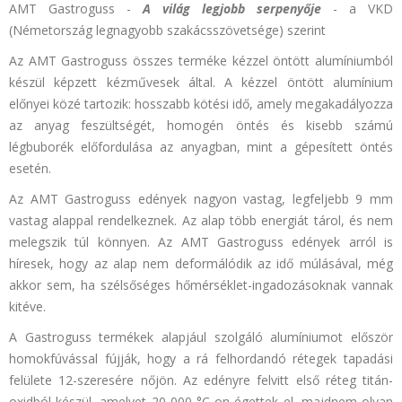
AMT Gastroguss -
A világ legjobb serpenyője
- a VKD
(Németország legnagyobb szakácsszövetsége) szerint
Az AMT Gastroguss összes terméke kézzel öntött alumíniumból
készül képzett kézművesek által. A kézzel öntött alumínium
előnyei közé tartozik: hosszabb kötési idő, amely megakadályozza
az anyag feszültségét, homogén öntés és kisebb számú
légbuborék előfordulása az anyagban, mint a gépesített öntés
esetén.
Az AMT Gastroguss edények nagyon vastag, legfeljebb 9 mm
vastag alappal rendelkeznek. Az alap több energiát tárol, és nem
melegszik túl könnyen. Az AMT Gastroguss edények arról is
híresek, hogy az alap nem deformálódik az idő múlásával, még
akkor sem, ha szélsőséges hőmérséklet-ingadozásoknak vannak
kitéve.
A Gastroguss termékek alapjául szolgáló alumíniumot először
homokfúvással fújják, hogy a rá felhordandó rétegek tapadási
felülete 12-szeresére nőjön. Az edényre felvitt első réteg titán-
oxidból készül, amelyet 20 000 °C-on égettek el, majdnem olyan