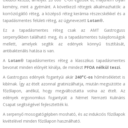
kemény, mint a gyémánt. A következő rétegek alkalmazhatók: a
korróziógátló réteg, a középső réteg kerámia részecskékkel és a
tapadásmentes felületi réteg, az úgynevezett
Lotan®.
Ez a tapadásmentes réteg csak az AMT Gastroguss
serpenyőkben található meg, és a tapadásmentes tulajdonságok
mellett, amelyek segítik az edények könnyű tisztítását,
antibakteriális hatása is van.
A
Lotan®
tapadásmentes réteg a klasszikus tapadásmentes
bevonat minden előnyét kínálja, de mindezt
PFOA nélkül teszi.
A Gastroguss edények fogantyúi akár
240°C-os
hőmérsékletet is
kibírnak. Így az ételt azonnal gratinizálhatja, miután megsütötte a
főzőlapon, anélkül, hogy megváltoztatta volna az ételt. Az
edények ergonomikus fogantyúit a Német Nemzeti Kulináris
Csapat segítségével fejlesztették ki.
A serpenyő mosogatógépben mosható, és az indukciós főzőlapok
kivételével minden főzőlapon használható.