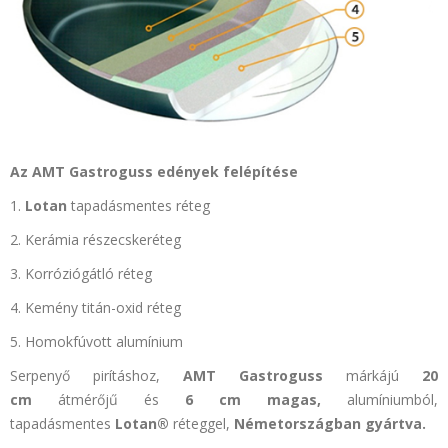
Az AMT Gastroguss edények felépítése
1.
Lotan
tapadásmentes réteg
2. Kerámia részecskeréteg
3. Korróziógátló réteg
4. Kemény titán-oxid réteg
5. Homokfúvott alumínium
Serpenyő pirításhoz,
AMT Gastroguss
márkájú
20
cm
átmérőjű és
6 cm
magas,
alumíniumból,
tapadásmentes
Lotan®
réteggel,
Németországban
gyártva.