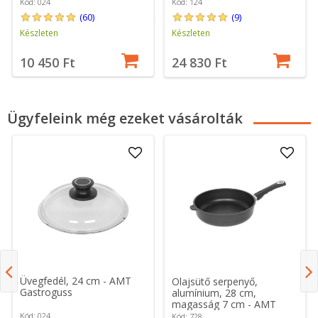
Kód: 024
Kód: 124
(60)
(9)
Készleten
Készleten
10 450 Ft
24 830 Ft
Ügyfeleink még ezeket vásárolták
Üvegfedél, 24 cm - AMT
Olajsütő serpenyő,
Gastroguss
alumínium, 28 cm,
magasság 7 cm - AMT
Gastroguss
Kód: 024
Kód: 728