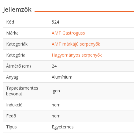
Jellemzők
Kód
524
Márka
AMT Gastroguss
Kategoriák
AMT márkájú serpenyők
Kategória
Hagyományos serpenyők
Átmérő (cm)
24
Anyag
Alumínium
Tapadásmentes
igen
bevonat
Indukció
nem
Fedő
nem
Típus
Egyetemes