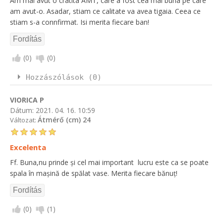
Am mai avut o cratita AMT, care a fost cea mai buna pe care
am avut-o. Asadar, stiam ce calitate va avea tigaia. Ceea ce
stiam s-a connfirmat. Isi merita fiecare ban!
(
0
)
(
0
)
Hozzászólások (0)
VIORICA P
Dátum:
2021. 04. 16. 10:59
Átmérő (cm) 24
Változat:
Excelenta
Ff. Buna,nu prinde și cel mai important lucru este ca se poate
spala în mașină de spălat vase. Merita fiecare bănuț!
(
0
)
(
1
)