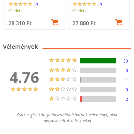
(7)
(7)
Készleten
Készleten
28 310 Ft
27 880 Ft
Vélemények
39
4.76
0
1
0
2
Csak regisztrált felhasználók írhatnak véleményt, akik
megvásárolták a terméket