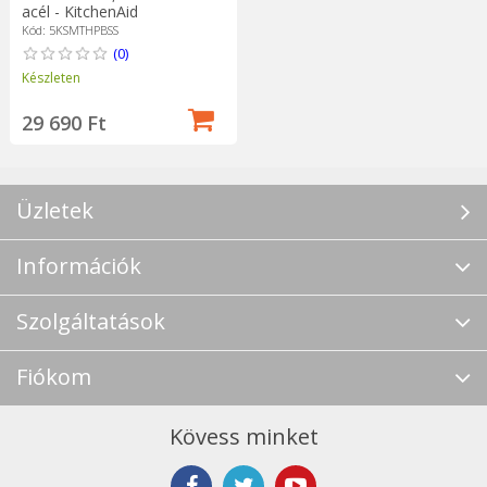
acél - KitchenAid
Kód: 5KSMTHPBSS
(0)
Készleten
29 690 Ft
Üzletek
Információk
Szolgáltatások
Fiókom
Kövess minket