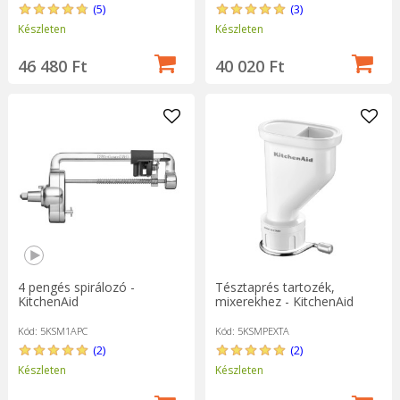
(5)
(3)
Készleten
Készleten
46 480 Ft
40 020 Ft
4 pengés spirálozó -
Tésztaprés tartozék,
KitchenAid
mixerekhez - KitchenAid
Kód: 5KSM1APC
Kód: 5KSMPEXTA
(2)
(2)
Készleten
Készleten