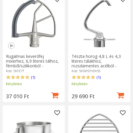
Rugalmas keverőfej
Tészta horog 4,8 L és 4,3
mixerhez, 6,9 literes tálhoz,
literes tálakhoz,
fémből/szilikonból -
rozsdamentes acélból -
KitchenAid
KitchenAid
Kód: 5KFE7T
Kód: 5KSM5THDHSS
(1)
(1)
Készleten
Készleten
37 010 Ft
29 690 Ft