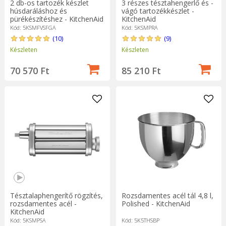
2 db-os tartozék készlet
3 részes tésztahengerlő és -
húsdaráláshoz és
vágó tartozékkészlet -
pürékészítéshez - KitchenAid
KitchenAid
márka
Kód: 5KSMFVSFGA
Kód: 5KSMPRA
(10)
(9)
Készleten
Készleten
70 570 Ft
85 210 Ft
Tésztalaphengerítő rögzítés,
Rozsdamentes acél tál 4,8 l,
rozsdamentes acél -
Polished - KitchenAid
KitchenAid
Kód: 5KSMPSA
Kód: 5K5THSBP