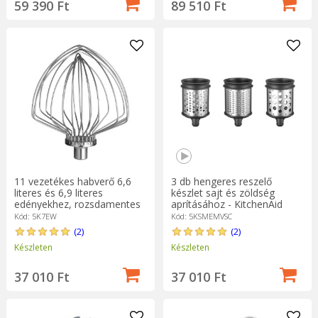
59 390 Ft
89 510 Ft
11 vezetékes habverő 6,6
3 db hengeres reszelő
literes és 6,9 literes
készlet sajt és zöldség
edényekhez, rozsdamentes
aprításához - KitchenAid
acél - KitchenAid
márka
Kód: 5K7EW
Kód: 5KSMEMVSC
(2)
(2)
Készleten
Készleten
37 010 Ft
37 010 Ft