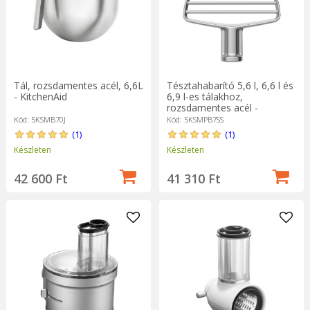
Tál, rozsdamentes acél, 6,6L
Tésztahabarító 5,6 l, 6,6 l és
- KitchenAid
6,9 l-es tálakhoz,
rozsdamentes acél -
KitchenAid
Kód: 5KSMB70J
Kód: 5KSMPB7SS
(1)
(1)
Készleten
Készleten
42 600 Ft
41 310 Ft