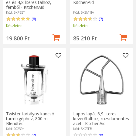
es és 4,8 literes tálhoz,
KitchenAid
fémből - KitchenAid
Kód: 5KFE5T
Kód: 5KSM1JA
(8)
(7)
Készleten
Készleten
19 800 Ft
85 210 Ft
Twister tartályos kancsó
Lapos lapát 6,9 literes
turmixgéphez, 800 ml -
keverőtálhoz, rozsdamentes
Blendtec
acél - KitchenAid
Kód: 902394
Kód: 5K7SFB
(2)
(0)