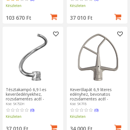
Készleten
Készleten
103 670 Ft
37 010 Ft
Tésztakampó 6,9 l-es
Keverőlapát 6,9 literes
keverőedényekhez,
edényhez, bevonatos
rozsdamentes acél -
rozsdamentes acél -
KitchenAid
KitchenAid márka
Kód: 5K7SDH
Kód: 5K7FB
(0)
(0)
Készleten
Készleten
37 010 Ft
34 000 Ft