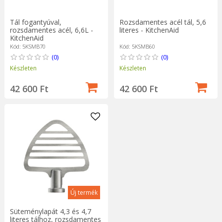
Tál fogantyúval,
Rozsdamentes acél tál, 5,6
rozsdamentes acél, 6,6L -
literes - KitchenAid
KitchenAid
Kód: 5KSMB70
Kód: 5KSMB60
(0)
(0)
Készleten
Készleten
42 600 Ft
42 600 Ft
Új termék
Süteménylapát 4,3 és 4,7
literes tálhoz, rozsdamentes