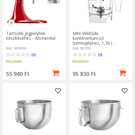
Tartozék jégpelyhek
Mini-WildSide
készítéséhez - KitchenAid
konténerkancsó
turmixgéphez, 1,36 l -
Blendtec
Kód: 5KSMSIA
Kód: 902395
(0)
(0)
Készleten
Készleten
55 940 Ft
95 830 Ft