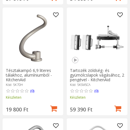
Tésztakampó 6,9 literes
Tartozék zöldség- és
tálakhoz, alumíniumból -
gyümölcslapok vágásához, 2
KitchenAid
pengével - KitchenAid
Kód: 5K7DH
Kód: 5KSMSCA
(0)
(0)
Készleten
Készleten
19 800 Ft
59 390 Ft