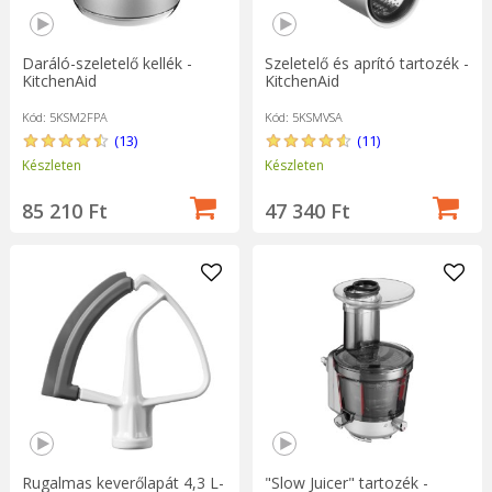
Daráló-szeletelő kellék -
Szeletelő és aprító tartozék -
KitchenAid
KitchenAid
Kód: 5KSM2FPA
Kód: 5KSMVSA
(13)
(11)
Készleten
Készleten
85 210 Ft
47 340 Ft
Rugalmas keverőlapát 4,3 L-
"Slow Juicer" tartozék -