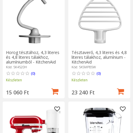
Horog tésztához, 4,3 literes
Tésztaverő, 4,3 literes és 4,8
és 4,8 literes tálakhoz,
literes tálakhoz, alumínium -
alumíniumból - KitchenAid
KitchenAid
Kód: 5K452DH
Kód: 5KSMPB5W
(0)
(0)
Készleten
Készleten
15 060 Ft
23 240 Ft