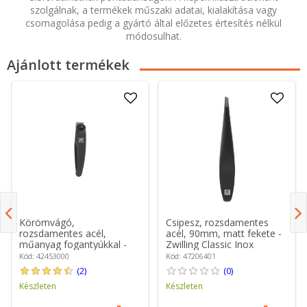
szolgálnak, a termékek műszaki adatai, kialakítása vagy
csomagolása pedig a gyártó által előzetes értesítés nélkül
módosulhat.
Ajánlott termékek
Körömvágó,
Csipesz, rozsdamentes
rozsdamentes acél,
acél, 90mm, matt fekete -
műanyag fogantyúkkal -
Zwilling Classic Inox
Zwilling
Kód: 42453000
Kód: 47206401
(2)
(0)
Készleten
Készleten