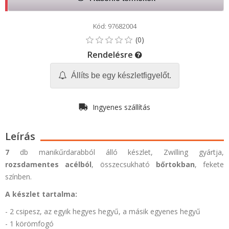
Kód: 97682004
Rendelésre
Állíts be egy készletfigyelőt.
Ingyenes szállítás
Leírás
7
db
manikűrdarabból álló készlet, Zwilling gyártja
,
rozsdamentes acélból
, összecsukható
bőrtokban
,
fekete
színben.
A készlet tartalma:
- 2 csipesz, az egyik hegyes hegyű, a másik egyenes hegyű
- 1 körömfogó