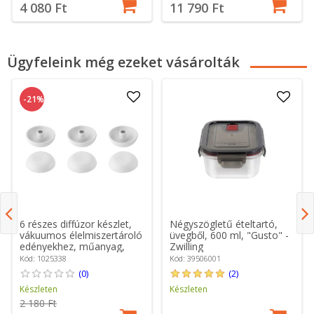
4 080 Ft
11 790 Ft
Ügyfeleink még ezeket vásárolták
-21%
6 részes diffúzor készlet,
Négyszögletű ételtartó,
vákuumos élelmiszertároló
üvegből, 600 ml, "Gusto" -
edényekhez, műanyag,
Zwilling
"Cube" - Zwilling
Kód: 1025338
Kód: 39506001
(0)
(2)
Készleten
Készleten
2 180 Ft