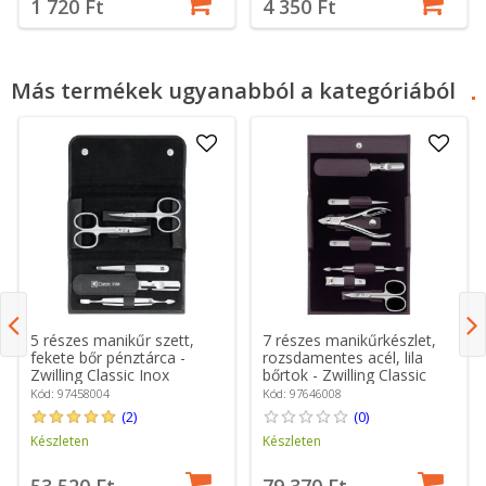
1 720 Ft
4 350 Ft
Más termékek ugyanabból a kategóriából
5 részes manikűr szett,
7 részes manikűrkészlet,
fekete bőr pénztárca -
rozsdamentes acél, lila
Zwilling Classic Inox
bőrtok - Zwilling Classic
Inox
Kód: 97458004
Kód: 97646008
(2)
(0)
Készleten
Készleten
53 520 Ft
79 370 Ft