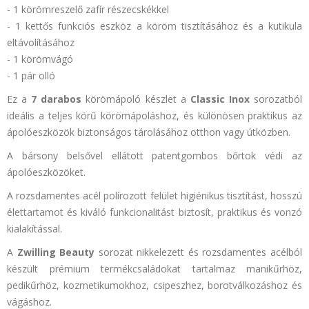
- 1 körömreszelő zafír részecskékkel
- 1 kettős funkciós eszköz a köröm tisztításához és a kutikula
eltávolításához
- 1 körömvágó
- 1 pár olló
Ez a
7 darabos
körömápoló készlet a
Classic Inox
sorozatból
ideális a teljes körű körömápoláshoz, és különösen praktikus az
ápolóeszközök biztonságos tárolásához otthon vagy útközben.
A bársony belsővel ellátott patentgombos bőrtok védi az
ápolóeszközöket.
A rozsdamentes acél polírozott felület higiénikus tisztítást, hosszú
élettartamot és kiváló funkcionalitást biztosít, praktikus és vonzó
kialakítással.
A
Zwilling Beauty
sorozat nikkelezett és rozsdamentes acélból
készült prémium termékcsaládokat tartalmaz manikűrhöz,
pedikűrhöz, kozmetikumokhoz, csipeszhez, borotválkozáshoz és
vágáshoz.