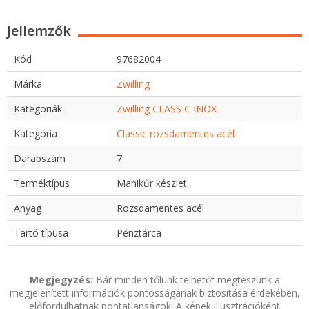
Jellemzők
Kód
97682004
Márka
Zwilling
Kategoriák
Zwilling CLASSIC INOX
Kategória
Classic rozsdamentes acél
Darabszám
7
Terméktípus
Manikűr készlet
Anyag
Rozsdamentes acél
Tartó típusa
Pénztárca
Megjegyzés:
Bár minden tőlünk telhetőt megteszünk a
megjelenített információk pontosságának biztosítása érdekében,
előfordulhatnak pontatlanságok. A képek illusztrációként