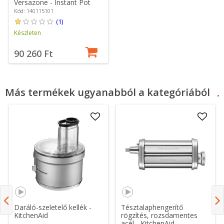
Versazone - Instant Pot
Kód: 140115101
(1)
Készleten
90 260 Ft
Más termékek ugyanabból a kategóriából
Daráló-szeletelő kellék -
Tésztalaphengerítő
KitchenAid
rögzítés, rozsdamentes
acél - KitchenAid