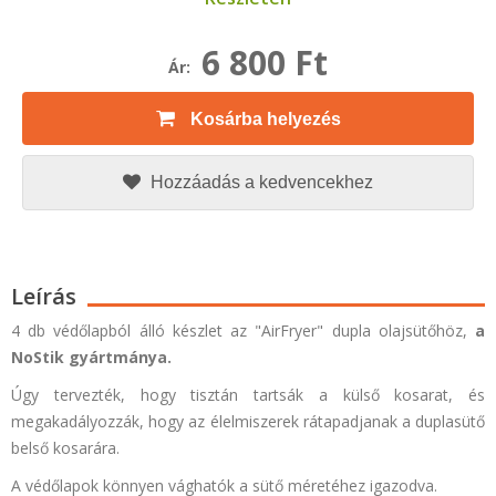
6 800 Ft
Ár:
Kosárba helyezés
Hozzáadás a kedvencekhez
Leírás
4 db védőlapból álló készlet az "AirFryer" dupla olajsütőhöz,
a
NoStik gyártmánya.
Úgy tervezték, hogy tisztán tartsák a külső kosarat, és
megakadályozzák, hogy az élelmiszerek rátapadjanak a duplasütő
belső kosarára.
A védőlapok könnyen vághatók a sütő méretéhez igazodva.