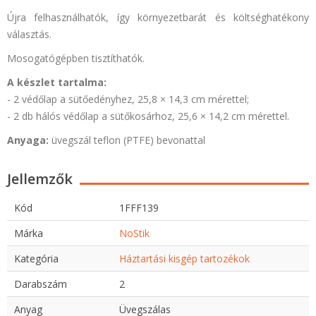
Újra felhasználhatók, így környezetbarát és költséghatékony
választás.
Mosogatógépben tisztíthatók.
A készlet tartalma:
- 2 védőlap a sütőedényhez, 25,8 × 14,3 cm mérettel;
- 2 db hálós védőlap a sütőkosárhoz, 25,6 × 14,2 cm mérettel.
Anyaga:
üvegszál teflon (PTFE) bevonattal
Jellemzők
Kód
1FFF139
Márka
NoStik
Kategória
Háztartási kisgép tartozékok
Darabszám
2
Anyag
Üvegszálas