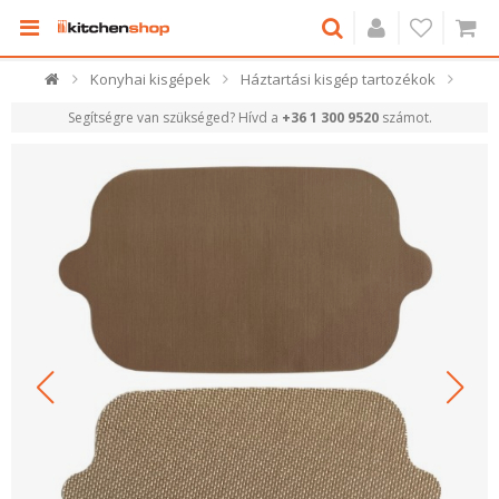
Konyhai kisgépek
Háztartási kisgép tartozékok
Segítségre van szükséged? Hívd a
+36 1 300 9520
számot.