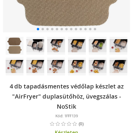
4 db tapadásmentes védőlap készlet az
"AirFryer" duplasütőhöz, üvegszálas -
NoStik
Kód: 1FFF139
Készleten