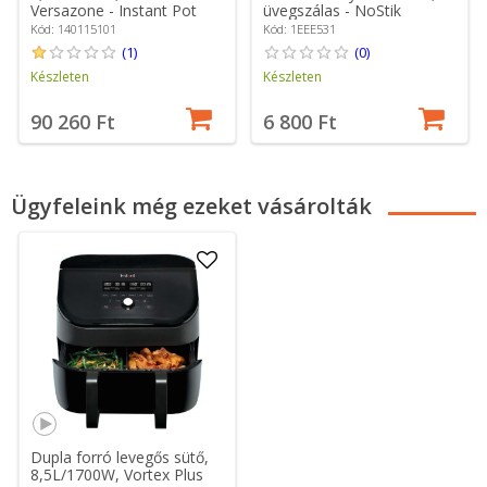
Versazone - Instant Pot
üvegszálas - NoStik
Kód: 140115101
Kód: 1EEE531
(1)
(0)
Készleten
Készleten
90 260 Ft
6 800 Ft
Ügyfeleink még ezeket vásárolták
Dupla forró levegős sütő,
8,5L/1700W, Vortex Plus