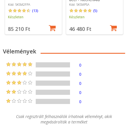
Kód: 5KSM2FPA
Kód: 5KSMPSA
(13)
(5)
Készleten
Készleten
85 210 Ft
46 480 Ft
Vélemények
0
0
0
0
0
Csak regisztrált felhasználók írhatnak véleményt, akik
megvásárolták a terméket