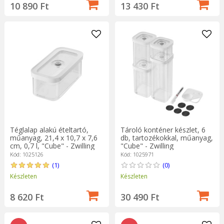
10 890 Ft
13 430 Ft
Téglalap alakú ételtartó,
Tároló konténer készlet, 6
műanyag, 21,4 x 10,7 x 7,6
db, tartozékokkal, műanyag,
cm, 0,7 l, "Cube" - Zwilling
"Cube" - Zwilling
Kód: 1025126
Kód: 1025971
(1)
(0)
Készleten
Készleten
8 620 Ft
30 490 Ft