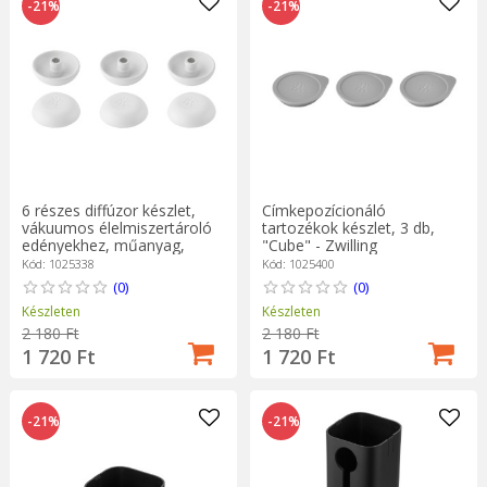
-21%
-21%
6 részes diffúzor készlet,
Címkepozícionáló
vákuumos élelmiszertároló
tartozékok készlet, 3 db,
edényekhez, műanyag,
"Cube" - Zwilling
"Cube" - Zwilling
Kód: 1025338
Kód: 1025400
(0)
(0)
Készleten
Készleten
2 180 Ft
2 180 Ft
1 720 Ft
1 720 Ft
-21%
-21%