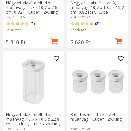
Négyzet alakú ételtartó,
Négyzet alakú ételtartó,
műanyag, 10,7 x 10,7 x 7,6
műanyag, 10,7 x 10,7 x 15,2
cm, 0,32 l, "Cube" - Zwilling
cm, 0,82 liter, 'Cube' -
Zwilling
Kód: 1025079
Kód: 1025122
(2)
(2)
Készleten
Készleten
5 810 Ft
7 620 Ft
Négyzet alakú ételtartó,
3 db fűszertartó készlet,
műanyag, 10,7 x 10,7 x 22,8
műanyag, "Cube" - Zwilling
cm, 1,3 liter, 'Cube' - Zwilling
Kód: 1025124
Kód: 1025149