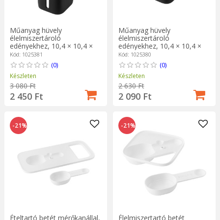
Műanyag hüvely
Műanyag hüvely
élelmiszertároló
élelmiszertároló
edényekhez, 10,4 × 10,4 ×
edényekhez, 10,4 × 10,4 ×
20,6 cm, fekete, "Cube" -
13,4 cm, fekete, "Cube" -
Kód: 1025381
Kód: 1025380
Zwilling
Zwilling
(0)
(0)
Készleten
Készleten
3 080 Ft
2 630 Ft
2 450 Ft
2 090 Ft
-21%
-21%
Ételtartó betét mérőkanállal,
Élelmiszertartó betét