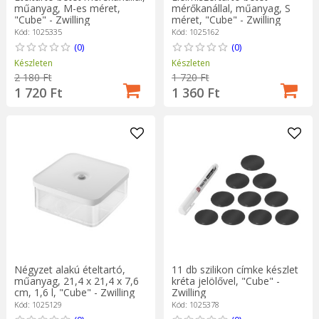
műanyag, M-es méret,
mérőkanállal, műanyag, S
"Cube" - Zwilling
méret, "Cube" - Zwilling
Kód: 1025335
Kód: 1025162
(0)
(0)
Készleten
Készleten
2 180 Ft
1 720 Ft
1 720 Ft
1 360 Ft
Négyzet alakú ételtartó,
11 db szilikon címke készlet
műanyag, 21,4 x 21,4 x 7,6
kréta jelölővel, "Cube" -
cm, 1,6 l, "Cube" - Zwilling
Zwilling
Kód: 1025129
Kód: 1025378