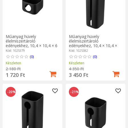
Műanyag hüvely
Műanyag hüvely
élelmiszertároló
élelmiszertároló
edényekhez, 10,4 × 10,4 × 6
edényekhez, 10,4 × 10,4 ×
cm, fekete, "Cube" - Zwilling
28 cm, fekete, "Cube" -
Kód: 1025379
Kód: 1025382
Zwilling
(0)
(0)
Készleten
Készleten
2 180 Ft
4 350 Ft
1 720 Ft
3 450 Ft
-20%
-21%