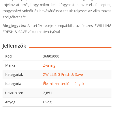
tájékoztat arról, hogy mikor kell elfogyasztani az ételt. Receptek,
magyarázó videók és bevásárlólista teszik teljessé az alkalmazás
szolgáltatását.
Megjegyzés:
A tartály teteje kompatibilis az összes ZWILLING
FRESH & SAVE vákuumszivattyúval.
Jellemzők
Kód
36803000
Márka
Zwilling
Kategoriák
ZWILLING Fresh & Save
Kategória
Élelmiszertároló edények
Űrtartalom
2,85 L
Anyag
Üveg