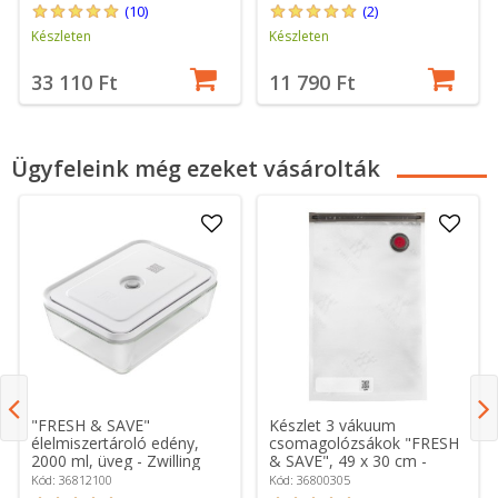
(10)
(2)
Készleten
Készleten
33 110 Ft
11 790 Ft
Ügyfeleink még ezeket vásárolták
"FRESH & SAVE"
Készlet 3 vákuum
élelmiszertároló edény,
csomagolózsákok "FRESH
2000 ml, üveg - Zwilling
& SAVE", 49 x 30 cm -
Zwilling
Kód: 36812100
Kód: 36800305