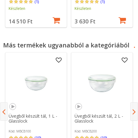
(1)
(1)
Készleten
Készleten
14 510 Ft
3 630 Ft
Más termékek ugyanabból a kategóriából
Üvegből készült tál, 1 L -
Üvegből készült tál, 2 L -
Glasslock
Glasslock
Kód: MBCB100
Kód: MBCB200
(10)
(10)