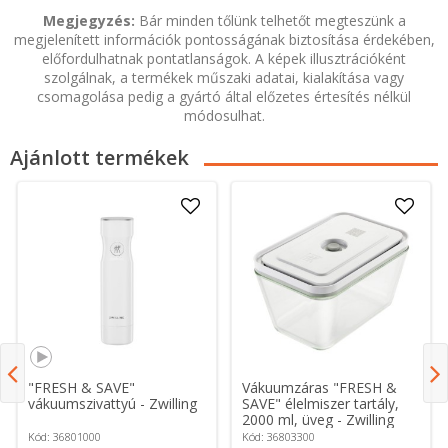
Megjegyzés:
Bár minden tőlünk telhetőt megteszünk a
megjelenített információk pontosságának biztosítása érdekében,
előfordulhatnak pontatlanságok. A képek illusztrációként
szolgálnak, a termékek műszaki adatai, kialakítása vagy
csomagolása pedig a gyártó által előzetes értesítés nélkül
módosulhat.
Ajánlott termékek
"FRESH & SAVE"
Vákuumzáras "FRESH &
vákuumszivattyú - Zwilling
SAVE" élelmiszer tartály,
2000 ml, üveg - Zwilling
Kód: 36801000
Kód: 36803300