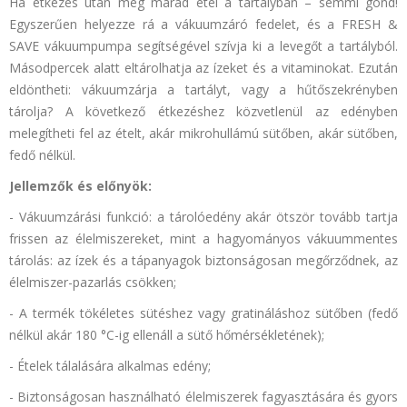
Ha étkezés után még marad étel a tartályban – semmi gond!
Egyszerűen helyezze rá a vákuumzáró fedelet, és a FRESH &
SAVE vákuumpumpa segítségével szívja ki a levegőt a tartályból.
Másodpercek alatt eltárolhatja az ízeket és a vitaminokat. Ezután
eldöntheti: vákuumzárja a tartályt, vagy a hűtőszekrényben
tárolja? A következő étkezéshez közvetlenül az edényben
melegítheti fel az ételt, akár mikrohullámú sütőben, akár sütőben,
fedő nélkül.
Jellemzők és előnyök:
- Vákuumzárási funkció: a tárolóedény akár ötször tovább tartja
frissen az élelmiszereket, mint a hagyományos vákuummentes
tárolás: az ízek és a tápanyagok biztonságosan megőrződnek, az
élelmiszer-pazarlás csökken;
- A termék tökéletes sütéshez vagy gratináláshoz sütőben (fedő
nélkül akár 180 °C-ig ellenáll a sütő hőmérsékletének);
- Ételek tálalására alkalmas edény;
- Biztonságosan használható élelmiszerek fagyasztására és gyors