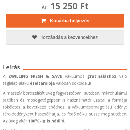
15 250 Ft
Ár:
Kosárba helyezés
Hozzáadás a kedvencekhez
Leírás
A
ZWILLING
FRESH & SAVE
vákuumos
gratináláshoz
való
téglalap alakú
ételtárolója
valóban sokoldalú!
A masszív boroszilikát üveg fagyasztóban, sütőben, mikrohullámú
sütőben és mosogatógépben is használható! Ezáltal a formája
tökéletes a következő ebédhez: a vákuumcsomagolású edényt
tárolóedényként használhatja, és fedő nélkül süsse meg sütőben.
Az üveg akár
180°C-ig is hőálló.