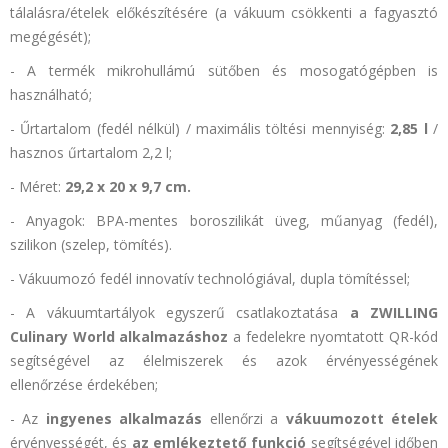
tálalásra/ételek előkészítésére (a vákuum csökkenti a fagyasztó
megégését);
- A termék mikrohullámú sütőben és mosogatógépben is
használható;
- Űrtartalom (fedél nélkül) / maximális töltési mennyiség:
2,85 l
/
hasznos űrtartalom 2,2 l;
- Méret:
29,2 x 20 x 9,7 cm.
- Anyagok: BPA-mentes boroszilikát üveg, műanyag (fedél),
szilikon (szelep, tömítés).
- Vákuumozó fedél innovatív technológiával, dupla tömítéssel;
- A vákuumtartályok egyszerű csatlakoztatása
a ZWILLING
Culinary World alkalmazáshoz
a fedelekre nyomtatott QR-kód
segítségével az élelmiszerek és azok érvényességének
ellenőrzése érdekében;
- Az
ingyenes alkalmazás
ellenőrzi a
vákuumozott ételek
érvényességét, és
az emlékeztető funkció
segítségével időben