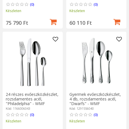
(0)
(0)
Készleten
Készleten
75 790 Ft
60 110 Ft
24 részes evőeszközkészlet,
Gyermek evőeszközkészlet,
rozsdamentes acél,
4 db, rozsdamentes acél,
"Philadelphia" - WMF
"Dwarfs" - WMF
Kód: 1166006043
Kód: 1291556040
(0)
(0)
Készleten
Készleten