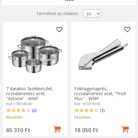
Termékek az oldalon:
7 darabos fazékkészlet,
Fokhagymaprés,
rozsdamentes acél,
rozsdamentes acél, "Profi
"Astoria" - WMF
Plus" - WMF
Kód: 0780546040
Kód: 1872916030
(2)
(1)
Készleten
Készleten
65 310 Ft
18 050 Ft