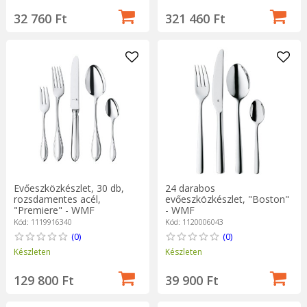
32 760 Ft
321 460 Ft
Evőeszközkészlet, 30 db,
24 darabos
rozsdamentes acél,
evőeszközkészlet, "Boston"
"Premiere" - WMF
- WMF
Kód: 1119916340
Kód: 1120006043
(0)
(0)
Készleten
Készleten
129 800 Ft
39 900 Ft