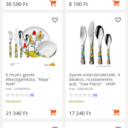
36 590 Ft
8 190 Ft
6 részes gyerek
Gyerek evőeszközkészlet, 4
étkezőgarnitúra, "Maja" -
darabos, rozsdamentes
WMF
acél, "Paw Patrol" - WMF
Kód: 1294409964
Kód: 1288086040
(0)
(0)
Készleten
Készleten
21 340 Ft
17 240 Ft