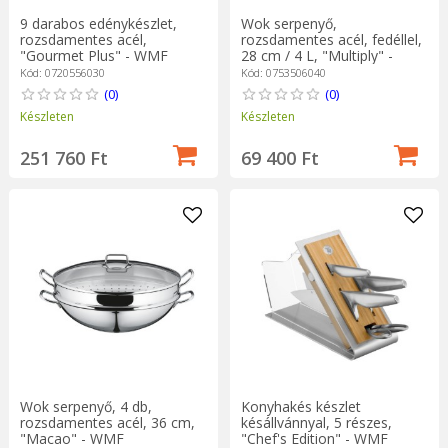
9 darabos edénykészlet,
Wok serpenyő,
rozsdamentes acél,
rozsdamentes acél, fedéllel,
"Gourmet Plus" - WMF
28 cm / 4 L, "Multiply" -
WMF
Kód: 0720556030
Kód: 0753506040
(0)
(0)
Készleten
Készleten
251 760 Ft
69 400 Ft
Wok serpenyő, 4 db,
Konyhakés készlet
rozsdamentes acél, 36 cm,
késállvánnyal, 5 részes,
"Macao" - WMF
"Chef's Edition" - WMF