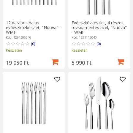
12 darabos halas
Evőeszközkészlet, 4 részes,
evőeszközkészlet, "Nuova" -
rozsdamentes acél, "Nuova"
WMF
- WMF
Kód: 1291506046
Kód: 1291116040
(0)
(0)
Készleten
Készleten
19 050 Ft
5 990 Ft