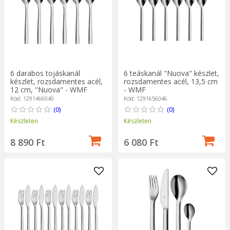
6 darabos tojáskanál
6 teáskanál "Nuova" készlet,
készlet, rozsdamentes acél,
rozsdamentes acél, 13,5 cm
12 cm, "Nuova" - WMF
- WMF
Kód: 1291466040
Kód: 1291656046
(0)
(0)
Készleten
Készleten
8 890 Ft
6 080 Ft