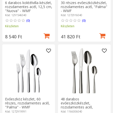
6 darabos koktélvilla-készlet,
30 részes evőeszközkészlet,
rozsdamentes acél, 12,5 cm,
rozsdamentes acél, "Palma"
"Nuova" - WMF
- WMF
Kód: 1291546040
Kód: 1272916040
(0)
(0)
Készleten
Készleten
8 540 Ft
41 820 Ft
Evőeszköz készlet, 60
48 darabos
részes, rozsdamentes acél,
evőeszközkészlet,
"Palma" - WMF
rozsdamentes acél,
"Philadelphia" - WMF
Kód: 1272919991
Kód: 1166006040