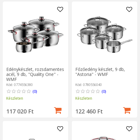
Edénykészlet, rozsdamentes
Főzőedény készlet, 9 db,
acél, 9 db, "Quality One" -
"Astoria" - WMF
WMF
Kód: 0774556380
Kód: 0780556040
(0)
(0)
Készleten
Készleten
117 020 Ft
122 460 Ft