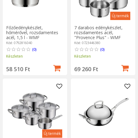
Új termék
Főzőedénykészlet,
7 darabos edénykészlet,
hőmérővel, rozsdamentes
rozsdamentes acél,
acél, 1,5 l - WMF
"Provence Plus" - WMF
Kód: 0792816040
Kód: 0723446380
(0)
(0)
Készleten
Készleten
58 510 Ft
69 260 Ft
Új termék