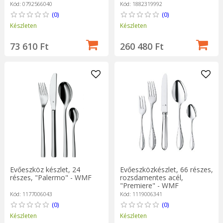
Kód: 0792566040
Kód: 1882319992
(0)
(0)
Készleten
Készleten
73 610 Ft
260 480 Ft
Evőeszköz készlet, 24
Evőeszközkészlet, 66 részes,
részes, "Palermo" - WMF
rozsdamentes acél,
"Premiere" - WMF
Kód: 1177006043
Kód: 1119006341
(0)
(0)
Készleten
Készleten