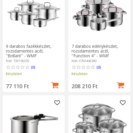
9 darabos fazékkészlet,
7 darabos edénykészlet,
rozsdamentes acél,
rozsdamentes acél,
"Brillant" - WMF
"Function 4" - WMF
Kód: 739156030
Kód: 0760446380
(0)
(0)
Készleten
Készleten
77 110 Ft
208 210 Ft