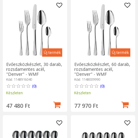
Új termék
Új termék
Evőeszközkészlet, 30 darab,
Evőeszközkészlet, 60 darab,
rozsdamentes acél,
rozsdamentes acél,
"Denver" - WMF
"Denver" - WMF
Kód: 1148916040
Kód: 1148009990
(0)
(0)
Készleten
Készleten
47 480 Ft
77 970 Ft