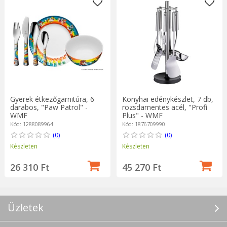
Gyerek étkezőgarnitúra, 6
Konyhai edénykészlet, 7 db,
darabos, "Paw Patrol" -
rozsdamentes acél, "Profi
WMF
Plus" - WMF
Kód: 1288089964
Kód: 1876709990
(0)
(0)
Készleten
Készleten
26 310 Ft
45 270 Ft
Üzletek