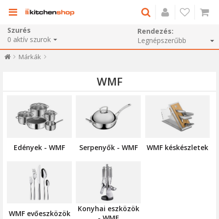
Szurés
Rendezés:
0
aktív szurok
Márkák
WMF
Edények - WMF
Serpenyők - WMF
WMF késkészletek
Konyhai eszközök
WMF evőeszközök
- WMF