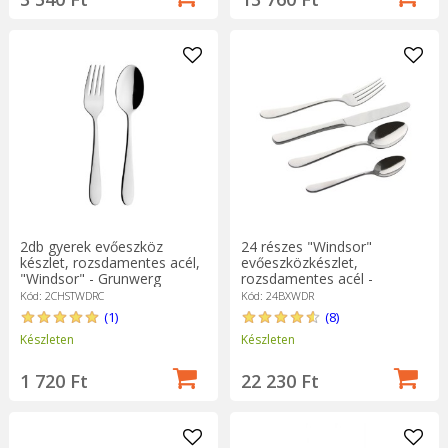
2db gyerek evőeszköz
24 részes "Windsor"
készlet, rozsdamentes acél,
evőeszközkészlet,
"Windsor" - Grunwerg
rozsdamentes acél -
Grunwerg
Kód: 2CHSTWDRC
Kód: 24BXWDR
(1)
(8)
Készleten
Készleten
1 720 Ft
22 230 Ft