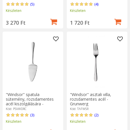
(5)
(4)
Készleten
Készleten
3 270 Ft
1 720 Ft
"Windsor" asztali villa,
"Windsor" spatula
rozsdamentes acél -
sütemény, rozsdamentes
Grunwerg
acél kiszolgálására -
Grunwerg
Kód: TAFWSR
Kód: PSVWDRC
(2)
(3)
Készleten
Készleten