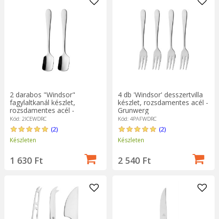
2 darabos "Windsor"
4 db 'Windsor' desszertvilla
fagylaltkanál készlet,
készlet, rozsdamentes acél -
rozsdamentes acél -
Grunwerg
Grunwerg
Kód: 2ICEWDRC
Kód: 4PAFWDRC
(2)
(2)
Készleten
Készleten
1 630 Ft
2 540 Ft