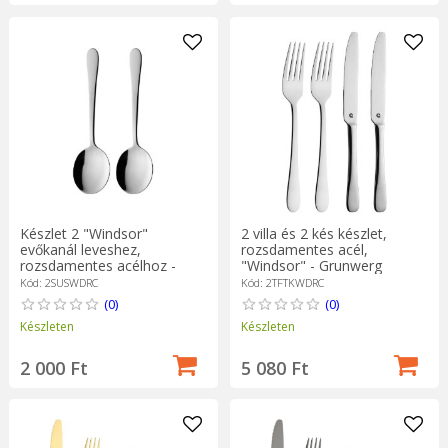
Készlet 2 "Windsor"
2 villa és 2 kés készlet,
evőkanál leveshez,
rozsdamentes acél,
rozsdamentes acélhoz -
"Windsor" - Grunwerg
Grunwerg
Kód: 2SUSWDRC
Kód: 2TFTKWDRC
(0)
(0)
Készleten
Készleten
2 000 Ft
5 080 Ft