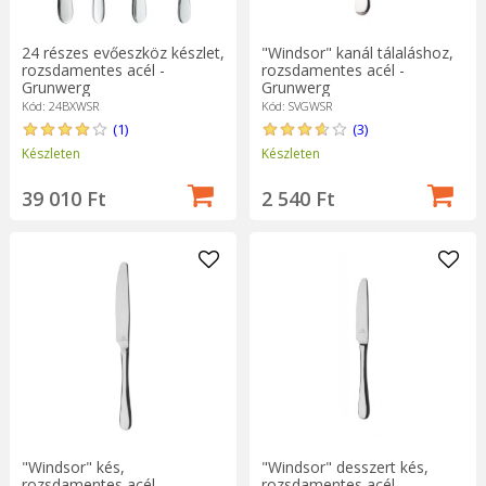
"Windsor" kanál tálaláshoz,
24 részes evőeszköz készlet,
rozsdamentes acél -
rozsdamentes acél -
Grunwerg
Grunwerg
Kód: SVGWSR
Kód: 24BXWSR
(3)
(1)
Készleten
Készleten
2 540 Ft
39 010 Ft
"Windsor" desszert kés,
"Windsor" kés,
rozsdamentes acél -
rozsdamentes acél -