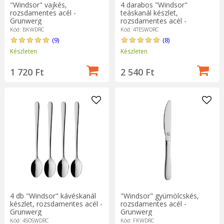
"Windsor" vajkés,
4 darabos "Windsor"
rozsdamentes acél -
teáskanál készlet,
Grunwerg
rozsdamentes acél -
Grunwerg
Kód: BKWDRC
Kód: 4TESWDRC
(9)
(8)
Készleten
Készleten
1 720 Ft
2 540 Ft
4 db "Windsor" kávéskanál
"Windsor" gyümölcskés,
készlet, rozsdamentes acél -
rozsdamentes acél -
Grunwerg
Grunwerg
Kód: 4SOSWDRC
Kód: FKWDRC