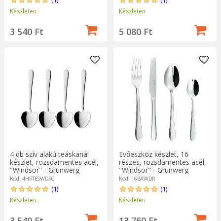
(1)
(1)
Készleten
Készleten
3 540 Ft
5 080 Ft
4 db szív alakú teáskanál
Evőeszköz készlet, 16
készlet, rozsdamentes acél,
részes, rozsdamentes acél,
"Windsor" - Grunwerg
"Windsor" - Grunwerg
Kód: 4HRTESWDRC
Kód: 16BXWDR
(1)
(1)
Készleten
Készleten
3 540 Ft
13 760 Ft