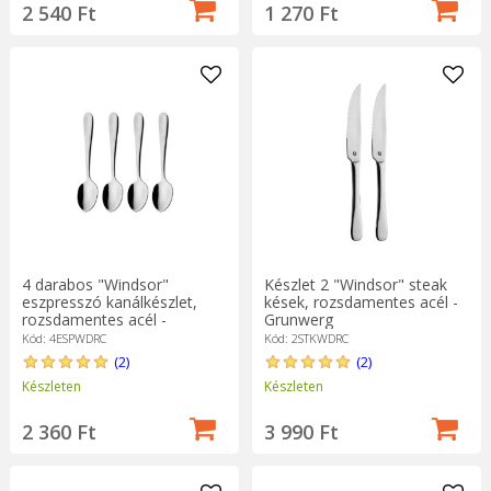
1 270 Ft
2 540 Ft
4 darabos "Windsor"
Készlet 2 "Windsor" steak
eszpresszó kanálkészlet,
kések, rozsdamentes acél -
rozsdamentes acél -
Grunwerg
Grunwerg
Kód: 4ESPWDRC
Kód: 2STKWDRC
(2)
(2)
Készleten
Készleten
2 360 Ft
3 990 Ft