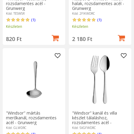
rozsdamentes acél -
halak, rozsdamentes acél -
Grunwerg
Grunwerg
Kód: TESWSR
Kód: 2FIKWDRC
(1)
(1)
Készleten
Készleten
820 Ft
2 180 Ft
"Windsor" mártás
"Windsor" kanál és villa
merőkanál, rozsdamentes
készlet tálaláshoz,
acél - Grunwerg
rozsdamentes acél -
Grunwerg
Kód: GLWDRC
Kód: SVGFWDRC