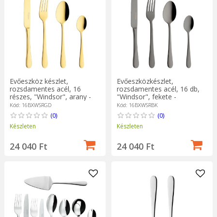
Evőeszköz készlet,
Evőeszközkészlet,
rozsdamentes acél, 16
rozsdamentes acél, 16 db,
részes, "Windsor", arany -
"Windsor", fekete -
Grunwerg
Grunwerg
Kód: 16BXWSRGD
Kód: 16BXWSRBK
(0)
(0)
Készleten
Készleten
24 040 Ft
24 040 Ft