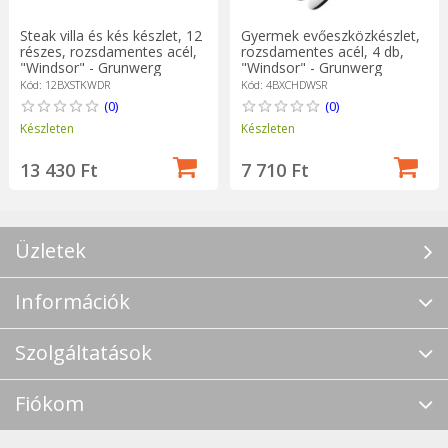
Steak villa és kés készlet, 12
Gyermek evőeszközkészlet,
részes, rozsdamentes acél,
rozsdamentes acél, 4 db,
"Windsor" - Grunwerg
"Windsor" - Grunwerg
Kód: 12BXSTKWDR
Kód: 4BXCHDWSR
(0)
(0)
Készleten
Készleten
13 430 Ft
7 710 Ft
Üzletek
Információk
Szolgáltatások
Fiókom