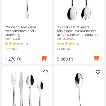
"Windsor" teáskanál,
2 kanál készlet saláta
rozsdamentes acél -
tálaláshoz, rozsdamentes
Grunwerg
acél, "Windsor" - Grunwerg
Kód: TASWSR
Kód: 2SLDWDRC
(2)
(2)
Készleten
Készleten
1 270 Ft
5 080 Ft