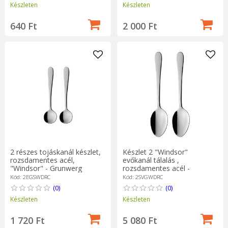
Készleten
Készleten
640 Ft
2 000 Ft
2 részes tojáskanál készlet,
Készlet 2 "Windsor"
rozsdamentes acél,
evőkanál tálalás ,
"Windsor" - Grunwerg
rozsdamentes acél -
Grunwerg
Kód: 2EGSWDRC
Kód: 2SVGWDRC
(0)
(0)
Készleten
Készleten
1 720 Ft
5 080 Ft