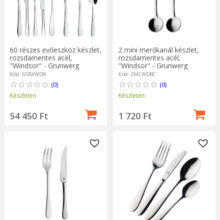
60 részes evőeszköz készlet,
2 mini merőkanál készlet,
rozsdamentes acél,
rozsdamentes acél,
"Windsor" - Grunwerg
"Windsor" - Grunwerg
Kód: 60BXWDR
Kód: 2MLWDRC
(0)
(0)
Készleten
Készleten
54 450 Ft
1 720 Ft