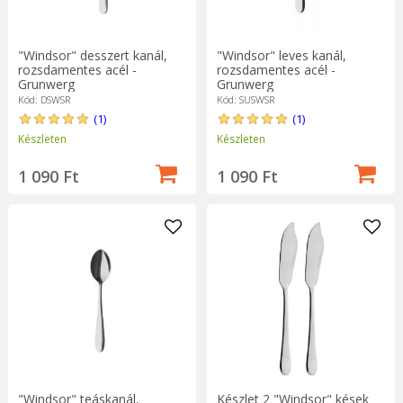
"Windsor" desszert kanál,
"Windsor" leves kanál,
rozsdamentes acél -
rozsdamentes acél -
Grunwerg
Grunwerg
Kód: DSWSR
Kód: SUSWSR
(1)
(1)
Készleten
Készleten
1 090 Ft
1 090 Ft
"Windsor" teáskanál,
Készlet 2 "Windsor" kések