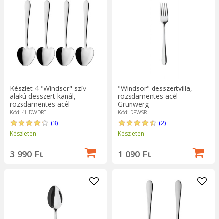
"Windsor" desszertvilla,
Készlet 4 "Windsor" szív
rozsdamentes acél -
alakú desszert kanál,
Grunwerg
rozsdamentes acél -
Grunwerg
Kód: DFWSR
Kód: 4HDWDRC
(2)
(3)
Készleten
Készleten
1 090 Ft
3 990 Ft