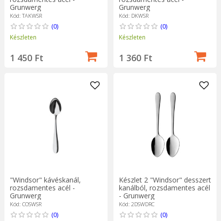
Grunwerg
Grunwerg
Kód: DKWSR
Kód: TAKWSR
(0)
(0)
Készleten
Készleten
1 360 Ft
1 450 Ft
"Windsor" kávéskanál,
Készlet 2 "Windsor" desszert
rozsdamentes acél -
kanálból, rozsdamentes acél
Grunwerg
- Grunwerg
Kód: COSWSR
Kód: 2DSWDRC
(0)
(0)