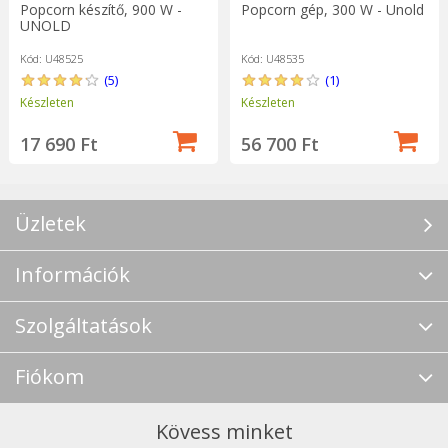
Popcorn készítő, 900 W -
Popcorn gép, 300 W - Unold
UNOLD
Kód: U48525
Kód: U48535
(5)
(1)
Készleten
Készleten
17 690 Ft
56 700 Ft
Üzletek
Információk
Szolgáltatások
Fiókom
Kövess minket