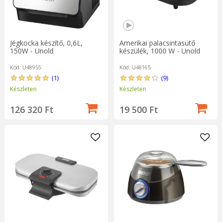
Jégkocka készítő, 0,6L,
Amerikai palacsintasütő
150W - Unold
készülék, 1000 W - Unold
Kód: U48955
Kód: U48165
(1)
(9)
Készleten
Készleten
126 320 Ft
19 500 Ft