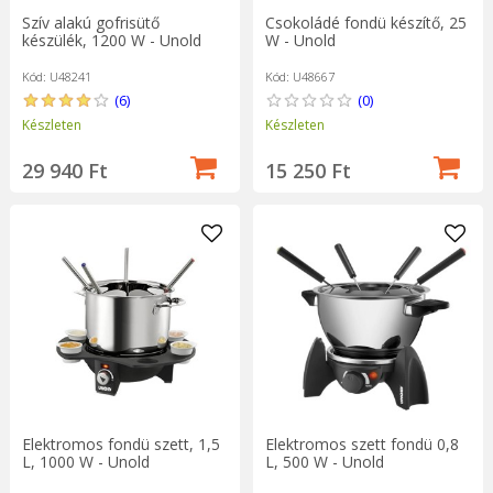
Szív alakú gofrisütő
Csokoládé fondü készítő, 25
készülék, 1200 W - Unold
W - Unold
Kód: U48241
Kód: U48667
(6)
(0)
Készleten
Készleten
29 940 Ft
15 250 Ft
Elektromos fondü szett, 1,5
Elektromos szett fondü 0,8
L, 1000 W - Unold
L, 500 W - Unold