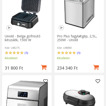
Unold - Belga gofrisütő
Pro Plus fagylaltgép, 2,5L,
készülék, 1500 W
250W - Unold
Kód: U48275
Kód: U48880
(1)
(1)
Készleten
Készleten
31 800 Ft
234 340 Ft