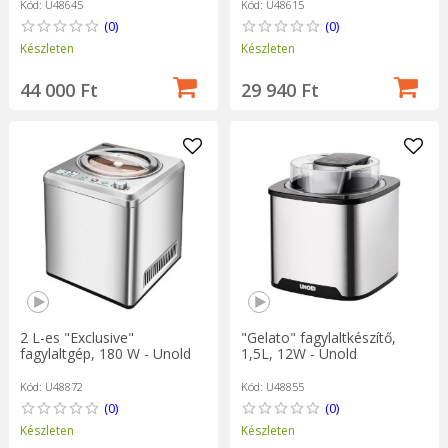
Kód: U48645
Kód: U48615
(0)
(0)
Készleten
Készleten
44 000 Ft
29 940 Ft
2 L-es "Exclusive"
"Gelato" fagylaltkészítő,
fagylaltgép, 180 W - Unold
1,5L, 12W - Unold
Kód: U48872
Kód: U48855
(0)
(0)
Készleten
Készleten