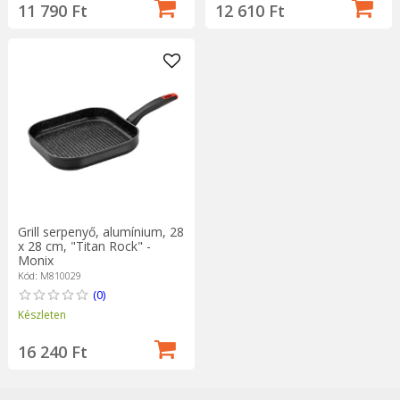
11 790 Ft
12 610 Ft
Grill serpenyő, alumínium, 28
x 28 cm, "Titan Rock" -
Monix
Kód: M810029
(0)
Készleten
16 240 Ft