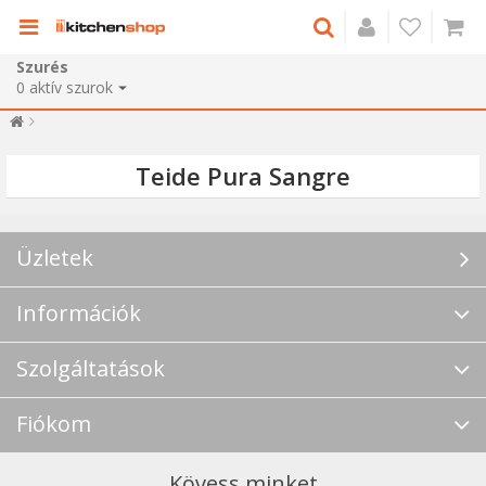
Szurés
0
aktív szurok
Teide Pura Sangre
Üzletek
Információk
Szolgáltatások
Fiókom
Kövess minket