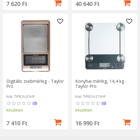
7 620 Ft
40 640 Ft
Digitális zsebmérleg - Taylor
Konyhai mérleg, 14,4 kg -
Pro
Taylor Pro
Kód: TYPSCALE5HP
Kód: TYPSCALE13HP
(0)
(0)
Készleten
Készleten
7 410 Ft
16 990 Ft