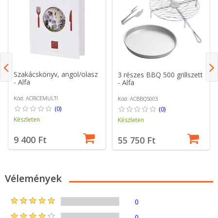
Szakácskönyv, angol/olasz
3 részes BBQ 500 grillszett
- Alfa
- Alfa
Kód: ACRICEMULTI
Kód: ACBBQ5003
(0)
(0)
Készleten
Készleten
9 400 Ft
55 750 Ft
Vélemények
0
0