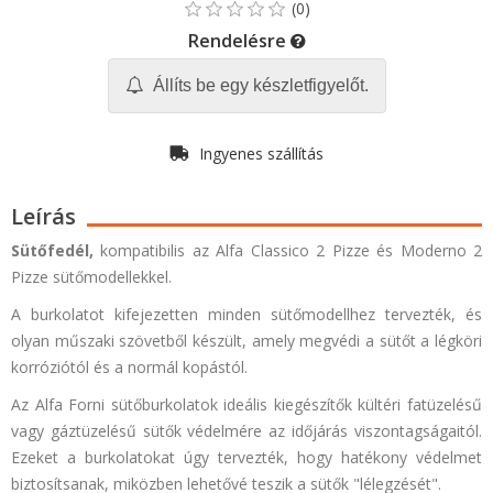
Rendelésre
Állíts be egy készletfigyelőt.
Ingyenes szállítás
Leírás
Sütőfedél,
kompatibilis az Alfa Classico 2 Pizze és Moderno 2
Pizze sütőmodellekkel.
A burkolatot kifejezetten minden sütőmodellhez tervezték, és
olyan műszaki szövetből készült, amely megvédi a sütőt a légköri
korróziótól és a normál kopástól.
Az Alfa Forni sütőburkolatok ideális kiegészítők kültéri fatüzelésű
vagy gáztüzelésű sütők védelmére az időjárás viszontagságaitól.
Ezeket a burkolatokat úgy tervezték, hogy hatékony védelmet
biztosítsanak, miközben lehetővé teszik a sütők "lélegzését".