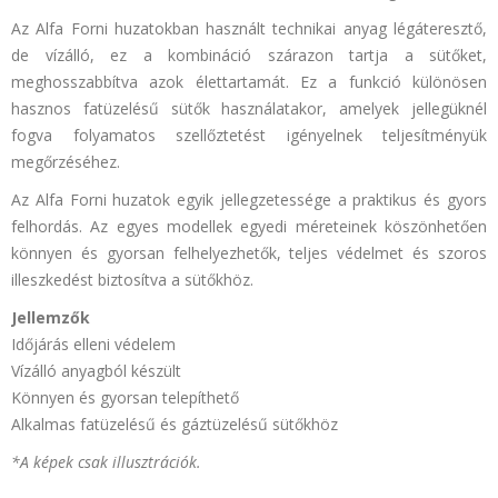
Az Alfa Forni huzatokban használt technikai anyag légáteresztő,
de vízálló, ez a kombináció szárazon tartja a sütőket,
meghosszabbítva azok élettartamát. Ez a funkció különösen
hasznos fatüzelésű sütők használatakor, amelyek jellegüknél
fogva folyamatos szellőztetést igényelnek teljesítményük
megőrzéséhez.
Az Alfa Forni huzatok egyik jellegzetessége a praktikus és gyors
felhordás. Az egyes modellek egyedi méreteinek köszönhetően
könnyen és gyorsan felhelyezhetők, teljes védelmet és szoros
illeszkedést biztosítva a sütőkhöz.
Jellemzők
Időjárás elleni védelem
Vízálló anyagból készült
Könnyen és gyorsan telepíthető
Alkalmas fatüzelésű és gáztüzelésű sütőkhöz
*A képek csak illusztrációk.