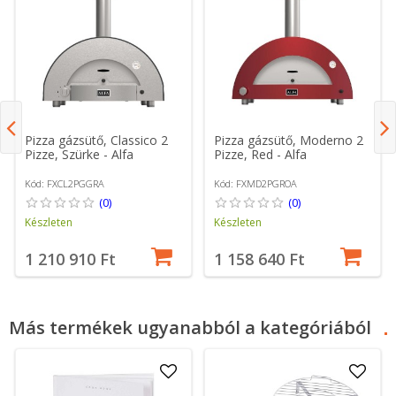
Pizza gázsütő, Classico 2
Pizza gázsütő, Moderno 2
Pizze, Szürke - Alfa
Pizze, Red - Alfa
Kód: FXCL2PGGRA
Kód: FXMD2PGROA
(0)
(0)
Készleten
Készleten
1 210 910 Ft
1 158 640 Ft
Más termékek ugyanabból a kategóriából