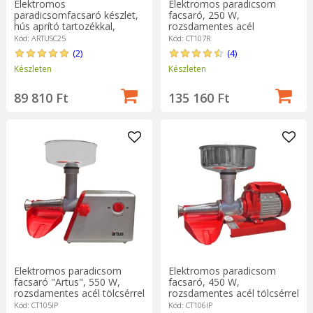
Elektromos
Elektromos paradicsom
paradicsomfacsaró készlet,
facsaró, 250 W,
hús aprító tartozékkal,
rozsdamentes acél
"Artus", 550W – Cibustek
tartozékokkal - Cibustek
Kód: ARTUSC25
Kód: CT107R
(2)
(4)
Készleten
Készleten
89 810 Ft
135 160 Ft
Elektromos paradicsom
Elektromos paradicsom
facsaró "Artus", 550 W,
facsaró, 450 W,
rozsdamentes acél tölcsérrel
rozsdamentes acél tölcsérrel
- Cibustek
- Cibustek
Kód: CT105IP
Kód: CT106IP