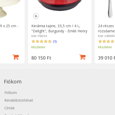
29 x 25 cm -
24 részes
Kerámia tajine, 33,5 cm / 4 L,
rozsdamen
"Delight", Burgundy - Emile Henry
Kód: 24BXWS
Kód: 956634
(1)
Készleten
Készleten
39 010 
80 150 Ft
Fiókom
Fiókom
Rendeléstörténet
Címek