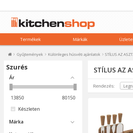
Termékek
Márkák
Üzlete
Gyűjtemények
Különleges húsvéti ajánlatok
STÍLUS AZ ASZ
Szurés
STÍLUS AZ 
Ár
Rendezés:
13850
80150
Készleten
Márka