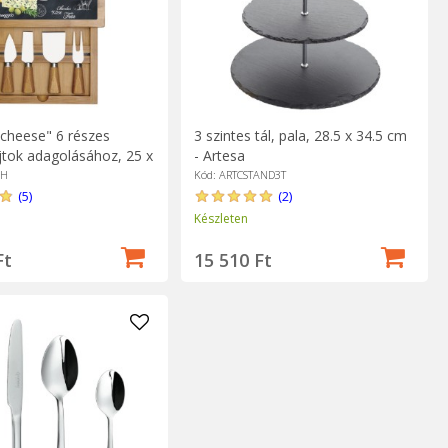
 cheese" 6 részes
3 szintes tál, pala, 28.5 x 34.5 cm
ajtok adagolásához, 25 x
- Artesa
sy Life
CH
Kód: ARTCSTAND3T
(5)
(2)
Készleten
Ft
15 510 Ft