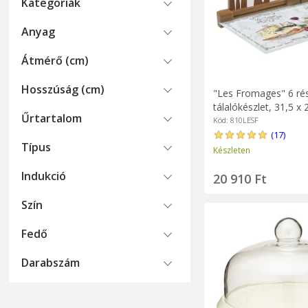
Kategoriák
Anyag
Átmérő (cm)
Hosszúság (cm)
"Les Fromages" 6 rés
tálalókészlet, 31,5 x
Űrtartalom
Life
Kód: 810LESF
(17)
Típus
Készleten
Indukció
20 910 Ft
Szín
Fedő
Darabszám