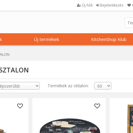
Új fiók
Bejelentkezés
k
Új termékek
KitchenShop Klub
TALON
ASZTALON
Termékek az oldalon: