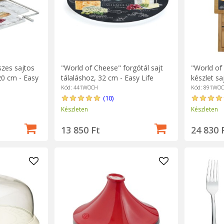
zes sajtos
"World of Cheese" forgótál sajt
"World of
 20 cm - Easy
tálaláshoz, 32 cm - Easy Life
készlet s
25 cm - Ea
Kód: 441WOCH
Kód: 891WO
(10)
Készleten
Készleten
13 850 Ft
24 830 