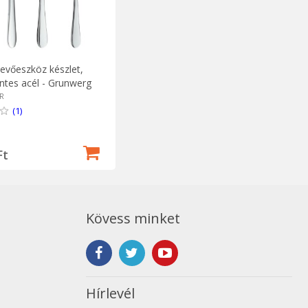
 evőeszköz készlet,
tes acél - Grunwerg
R
(1)
Ft
Kövess minket
Hírlevél