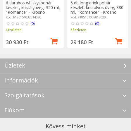
6 darabos whiskyspohár
6 db long drink pohár
készlet, kristályüveg, 320 ml,
készlet, kristályos üveg, 380
"Romance" - Krosno
ml, "Romance" - Krosno
Kód: F185151032014020
Kód: F185151038018020
(0)
(0)
Készleten
Készleten
30 930 Ft
29 180 Ft
Üzletek
Információk
Szolgáltatások
Fiókom
Kövess minket