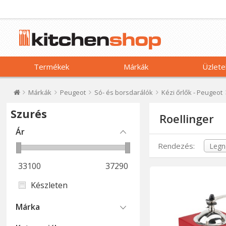
Termékek
Márkák
Üzlete
Márkák
Peugeot
Só- és borsdarálók
Kézi őrlők - Peugeot
Szurés
Roellinger
Ár
Rendezés:
33100
37290
Készleten
Márka