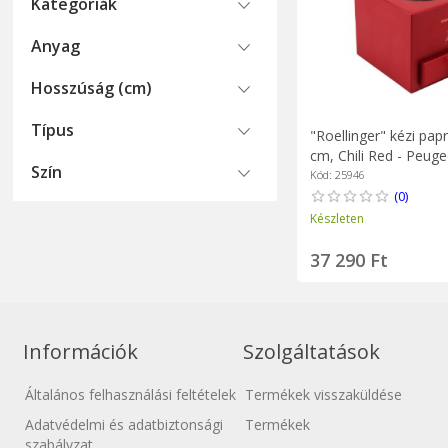
Kategoriák
Anyag
Hosszúság (cm)
Típus
"Roellinger" kézi pap
cm, Chili Red - Peuge
Szín
Kód: 25946
(0)
Készleten
37 290 Ft
Információk
Szolgáltatások
Általános felhasználási feltételek
Termékek visszaküldése
Adatvédelmi és adatbiztonsági
Termékek
szabályzat