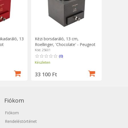
rikadaráló, 13
Kézi borsdaráló, 13 cm,
ot
Roellinger, 'Chocolate' - Peugeot
Kód: 25601
(0)
Készleten
33 100 Ft
Fiókom
Fiókom
Rendeléstörténet