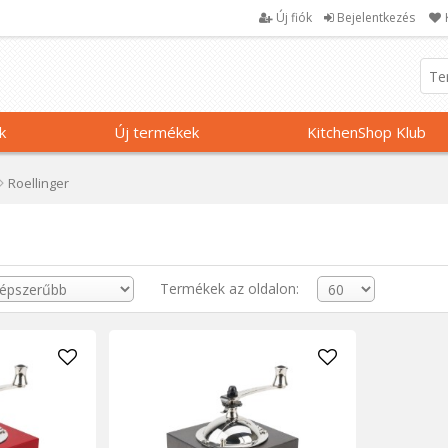
Új fiók
Bejelentkezés
k
Új termékek
KitchenShop Klub
Roellinger
Termékek az oldalon: