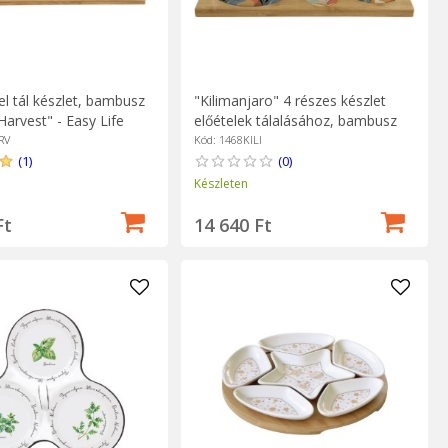
el tál készlet, bambusz
"Kilimanjaro" 4 részes készlet
"Harvest" - Easy Life
előételek tálalásához, bambusz
tartóval - Easy Life
RV
Kód: 1468KILI
(1)
(0)
Készleten
Ft
14 640 Ft