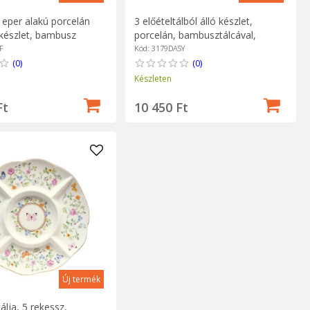
 eper alakú porcelán
3 előételtálból álló készlet,
-készlet, bambusz
porcelán, bambusztálcával,
Jardin des Fraises" -
"Daisy" - Easy Life
F
Kód: 3179DASY
(0)
(0)
Készleten
Ft
10 450 Ft
Új termék
tálja, 5 rekessz,