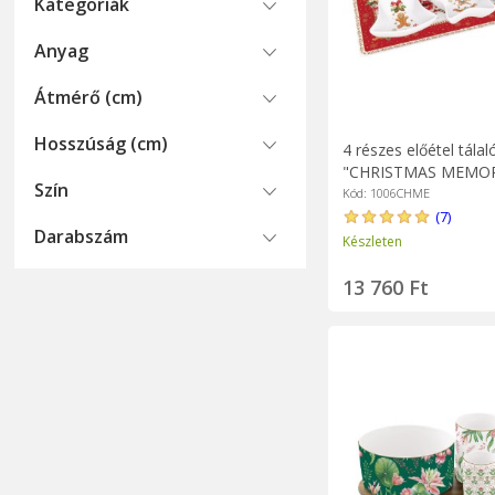
Kategoriák
Anyag
Átmérő (cm)
Hosszúság (cm)
4 részes előétel tálal
"CHRISTMAS MEMORI
Szín
16 cm - Easy Life má
Kód: 1006CHME
(7)
Darabszám
Készleten
13 760 Ft