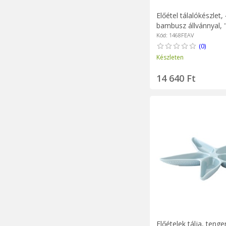
Előétel tálalókészlet,
bambusz állvánnyal, 
Avenue" - Easy Life
Kód: 1468FEAV
(0)
Készleten
14 640 Ft
Előételek tálja, tenger