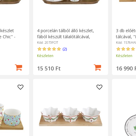
 készlet
4 porcelán tálból álló készlet,
3 db előét
e Chic" -
fából készült tálalótálcával,
tálcával, 
"Fleurs et Citrons" - Easy Life
Kód: 2073FCIT
Kód: 1576HA
(2)
Készleten
Készleten
15 510 Ft
16 990 