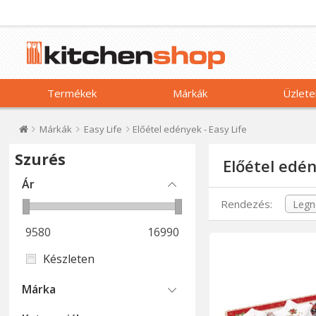
Termékek
Márkák
Üzlete
Márkák
Easy Life
Előétel edények - Easy Life
Szurés
Előétel edén
Ár
Rendezés:
9580
16990
Készleten
Márka