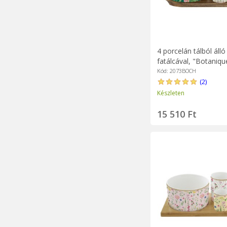
4 porcelán tálból álló
fatálcával, "Botaniqu
Easy Life
Kód: 2073BOCH
(2)
Készleten
15 510 Ft