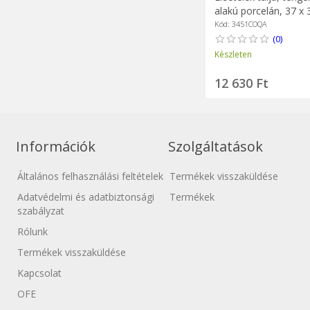
alakú porcelán, 37 x 
"Coquillages Azur" - 
Kód: 3451COQA
(0)
Készleten
12 630 Ft
Információk
Szolgáltatások
Általános felhasználási feltételek
Termékek visszaküldése
Adatvédelmi és adatbiztonsági
Termékek
szabályzat
Rólunk
Termékek visszaküldése
Kapcsolat
OFE