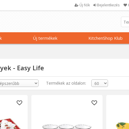
Új fiók
Bejelentkezés
k
Új termékek
KitchenShop Klub
yek - Easy Life
Termékek az oldalon: