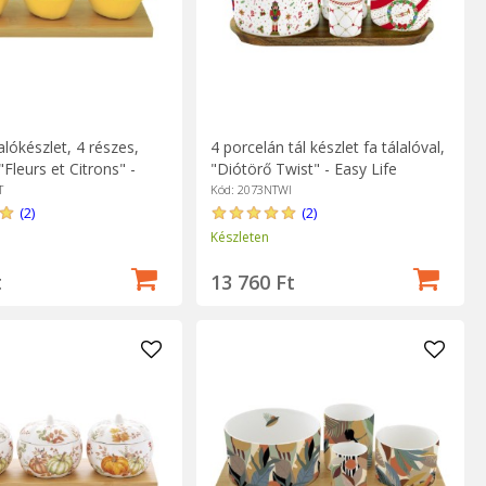
lalókészlet, 4 részes,
4 porcelán tál készlet fa tálalóval,
"Fleurs et Citrons" -
"Diótörő Twist" - Easy Life
T
Kód: 2073NTWI
(2)
(2)
Készleten
t
13 760 Ft