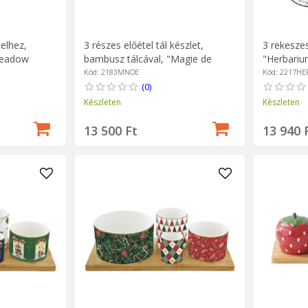
telhez,
3 részes előétel tál készlet,
3 rekeszes
Meadow
bambusz tálcával, "Magie de
"Herbarium
Noel" - Easy Life
Kód: 2183MNOE
Kód: 2217HE
(0)
Készleten
Készleten
13 500 Ft
13 940 