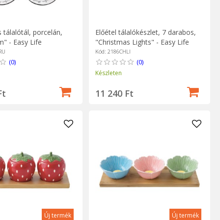
 tálalótál, porcelán,
Előétel tálalókészlet, 7 darabos,
" - Easy Life
"Christmas Lights" - Easy Life
RU
Kód: 2186CHLI
(0)
(0)
Készleten
Ft
11 240 Ft
Új termék
Új termék