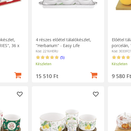
ókészlet,
4 részes előétel tálalókészlet,
Előétel tá
ES", 36 x
"Herbarium" - Easy Life
porcelán, 
rka
Easy Life
Kód: 2216HERU
Kód: 3033FCI
(5)
Készleten
Készleten
15 510 Ft
9 580 F