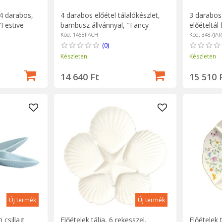
 4 darabos,
4 darabos előétel tálalókészlet,
3 darabos
"Festive
bambusz állvánnyal, "Fancy
előételtál
Christmas" - Easy Life
tálcával, "
Kód: 1468FACH
Kód: 3487JAR
Easy Life
(0)
Készleten
Készleten
14 640 Ft
15 510 
Új termék
Új termék
i csillag
Előételek tálja, 6 rekesszel,
Előételek 