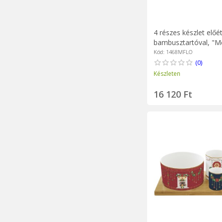
4 részes készlet előé
bambusztartóval, "
Flowers" - Easy Life
Kód: 1468MFLO
(0)
Készleten
16 120 Ft