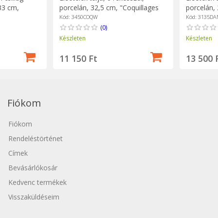
33 cm,
porcelán, 32,5 cm, "Coquillages
porcelán,
Easy Life
White" - Easy Life
Butterflies
Kód: 3450COQW
Kód: 3135DA
(0)
Készleten
Készleten
11 150 Ft
13 500 
Fiókom
Fiókom
Rendeléstörténet
Címek
Bevásárlókosár
Kedvenc termékek
Visszaküldéseim