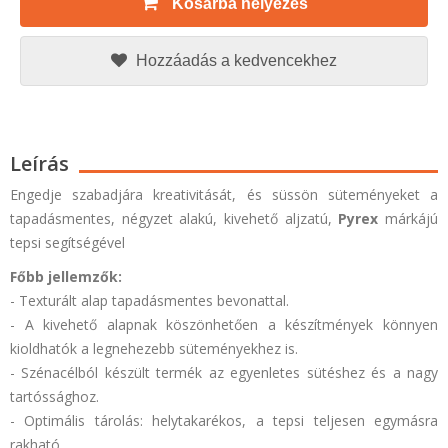
Kosárba helyezés
Hozzáadás a kedvencekhez
Leírás
Engedje szabadjára kreativitását, és süssön süteményeket a
tapadásmentes, négyzet alakú, kivehető aljzatú,
Pyrex
márkájú
tepsi segítségével
Főbb jellemzők:
- Texturált alap tapadásmentes bevonattal.
- A kivehető alapnak köszönhetően a készítmények könnyen
kioldhatók a legnehezebb süteményekhez is.
- Szénacélból készült termék az egyenletes sütéshez és a nagy
tartóssághoz.
- Optimális tárolás: helytakarékos, a tepsi teljesen egymásra
rakható.