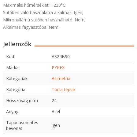
Maximális hőmérséklet: +230°C;
Sütőben való használatra alkalmas: Igen;
Mikrohullámú sütőben használható: Nem;
Alkalmas fagyasztóba: Nem.
Jellemzők
Kód
AS24BS0
Márka
PYREX
Kategoriák
Asimetria
Kategória
Torta tepsik
Hosszúság (cm)
24
Anyag
Acél
Tapadásmentes
igen
bevonat