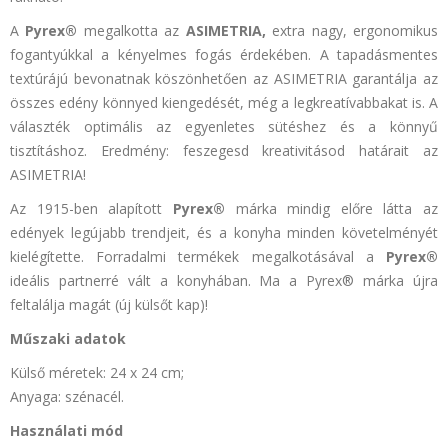
A
Pyrex®
megalkotta az
ASIMETRIA,
extra nagy, ergonomikus
fogantyúkkal a kényelmes fogás érdekében. A tapadásmentes
textúrájú bevonatnak köszönhetően az
ASIMETRIA
garantálja az
összes edény könnyed kiengedését, még a legkreatívabbakat is. A
választék optimális az egyenletes sütéshez és a könnyű
tisztításhoz. Eredmény: feszegesd kreativitásod határait az
ASIMETRIA!
Az 1915-ben alapított
Pyrex®
márka mindig előre látta az
edények legújabb trendjeit, és a konyha minden követelményét
kielégítette. Forradalmi termékek megalkotásával a
Pyrex®
ideális partnerré vált a konyhában. Ma a Pyrex® márka újra
feltalálja magát (új külsőt kap)!
Műszaki adatok
Külső méretek: 24 x 24 cm;
Anyaga: szénacél.
Használati mód