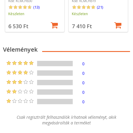
Kód: KCMCHB30
Kód: KCMCHB19
(13)
(21)
Készleten
Készleten
6 530 Ft
7 410 Ft
Vélemények
0
0
0
0
0
Csak regisztrált felhasználók írhatnak véleményt, akik
megvásárolták a terméket