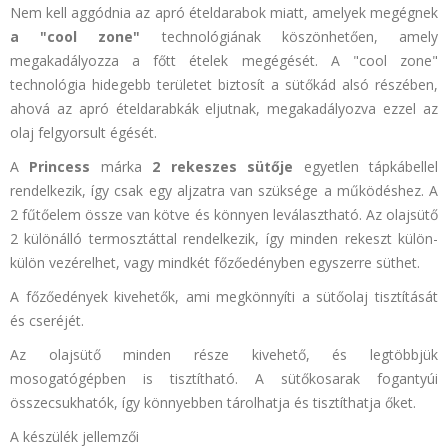
Nem kell aggódnia az apró ételdarabok miatt, amelyek megégnek
a "cool zone"
technológiának köszönhetően, amely
megakadályozza a főtt ételek megégését. A "cool zone"
technológia hidegebb területet biztosít a sütőkád alsó részében,
ahová az apró ételdarabkák eljutnak, megakadályozva ezzel az
olaj felgyorsult égését.
A
Princess
márka
2 rekeszes sütője
egyetlen tápkábellel
rendelkezik, így csak egy aljzatra van szüksége a működéshez. A
2 fűtőelem össze van kötve és könnyen leválasztható. Az olajsütő
2 különálló termosztáttal rendelkezik, így minden rekeszt külön-
külön vezérelhet, vagy mindkét főzőedényben egyszerre süthet.
A főzőedények kivehetők, ami megkönnyíti a sütőolaj tisztítását
és cseréjét.
Az olajsütő minden része kivehető, és legtöbbjük
mosogatógépben is tisztítható. A sütőkosarak fogantyúi
összecsukhatók, így könnyebben tárolhatja és tisztíthatja őket.
A készülék jellemzői