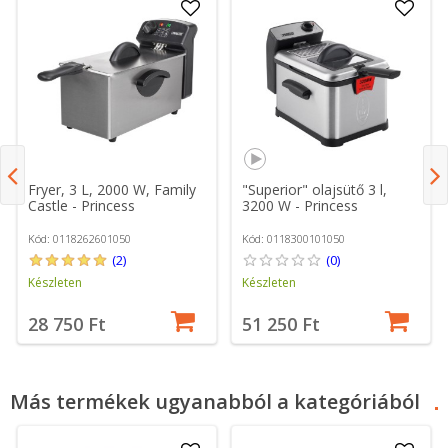
Fryer, 3 L, 2000 W, Family
"Superior" olajsütő 3 l,
Castle - Princess
3200 W - Princess
Kód: 0118262601050
Kód: 0118300101050
(2)
(0)
Készleten
Készleten
28 750 Ft
51 250 Ft
Más termékek ugyanabból a kategóriából