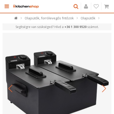
Olajsütők, forrólevegős fritőzök
Olajsütők
Segítségre van szükséged? Hívd a
+36 1 300 9520
számot.