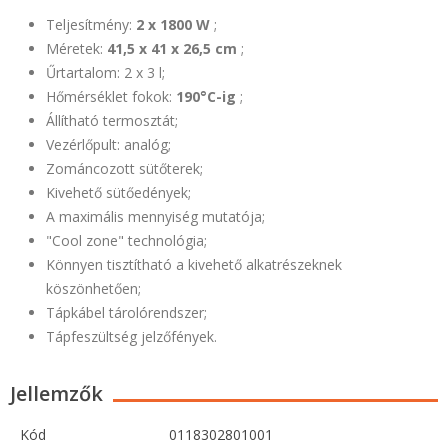
Teljesítmény:
2 x 1800 W
;
Méretek:
41,5 x 41 x 26,5 cm
;
Űrtartalom: 2 x 3 l;
Hőmérséklet fokok:
190°C-ig
;
Állítható termosztát;
Vezérlőpult: analóg;
Zománcozott sütőterek;
Kivehető sütőedények;
A maximális mennyiség mutatója;
"Cool zone"
technológia;
Könnyen tisztítható a kivehető alkatrészeknek
köszönhetően;
Tápkábel tárolórendszer;
Tápfeszültség jelzőfények.
Jellemzők
Kód
0118302801001