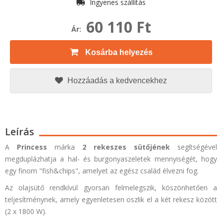
Ingyenes szállítás
60 110 Ft
Ár:
Kosárba helyezés
Hozzáadás a kedvencekhez
Leírás
A
Princess
márka
2 rekeszes sütőjének
segítségével
megduplázhatja a hal- és burgonyaszeletek mennyiségét, hogy
egy finom
"fish&chips",
amelyet az egész család élvezni fog.
Az olajsütő rendkívül gyorsan felmelegszik, köszönhetően a
teljesítménynek, amely egyenletesen oszlik el a két rekesz között
(2 x 1800 W).