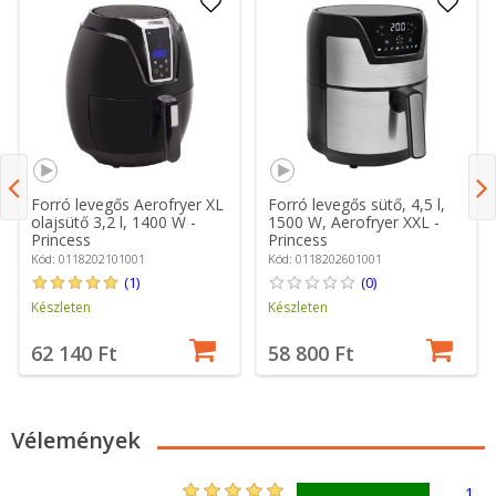
Forró levegős Aerofryer XL
Forró levegős sütő, 4,5 l,
olajsütő 3,2 l, 1400 W -
1500 W, Aerofryer XXL -
Princess
Princess
Kód: 0118202101001
Kód: 0118202601001
(1)
(0)
Készleten
Készleten
62 140 Ft
58 800 Ft
Vélemények
1