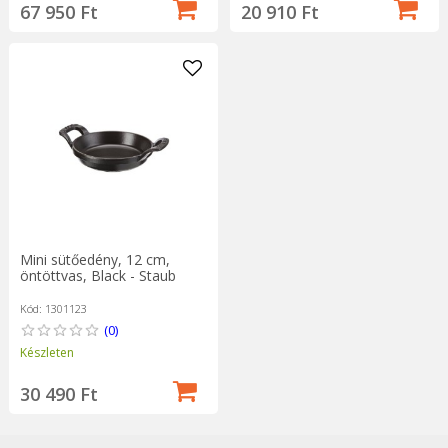
67 950 Ft
20 910 Ft
Mini sütőedény, 12 cm,
öntöttvas, Black - Staub
Kód: 1301123
(0)
Készleten
30 490 Ft