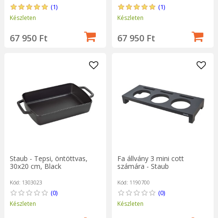
(1)
(1)
Készleten
Készleten
67 950 Ft
67 950 Ft
Staub - Tepsi, öntöttvas,
Fa állvány 3 mini cott
30x20 cm, Black
számára - Staub
Kód: 1303023
Kód: 1190700
(0)
(0)
Készleten
Készleten