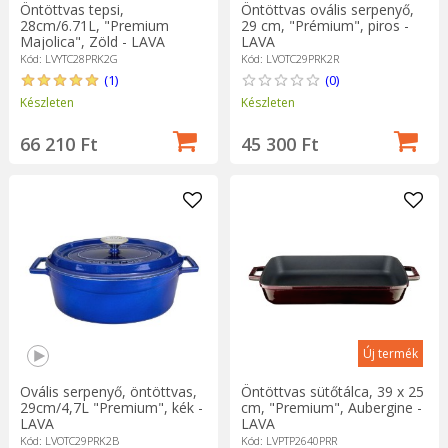
Öntöttvas tepsi,
Öntöttvas ovális serpenyő,
28cm/6.71L, "Premium
29 cm, "Prémium", piros -
Majolica", Zöld - LAVA
LAVA
Kód: LVYTC28PRK2G
Kód: LVOTC29PRK2R
(1)
(0)
Készleten
Készleten
66 210 Ft
45 300 Ft
Új termék
Ovális serpenyő, öntöttvas,
Öntöttvas sütőtálca, 39 x 25
29cm/4,7L "Premium", kék -
cm, "Premium", Aubergine -
LAVA
LAVA
Kód: LVOTC29PRK2B
Kód: LVPTP2640PRR