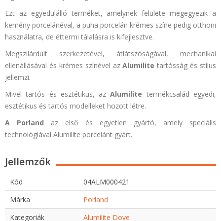
Ezt az egyedülálló terméket, amelynek felülete megegyezik a
kemény porcelánéval, a puha porcelán krémes színe pedig otthoni
használatra, de éttermi tálalásra is kifejlesztve.
Megszilárdult szerkezetével, átlátszóságával, mechanikai
ellenállásával és krémes színével az
Alumilite
tartósság és stílus
jellemzi.
Mivel tartós és esztétikus, az
Alumilite
termékcsalád egyedi,
esztétikus és tartós modelleket hozott létre.
A Porland
az első és egyetlen gyártó, amely speciális
technológiával Alumilite porcelánt gyárt.
Jellemzők
Kód
04ALM000421
Márka
Porland
Kategoriák
Alumilite Dove