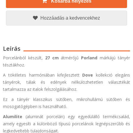
Kosárba helyezés
Hozzáadás a kedvencekhez
Leírás
Porcelánból készült,
27 cm
átmérőjű
Porland
márkájú tányér
tésztákhoz.
A tökéletes harmóniában kifejlesztett
Dove
kollekció elegáns
tányérok, tálak és edények nélkülözhetetlen választékát
tartalmazza az italok felszolgálásához.
Ez a tányér klasszikus sütőben, mikrohullámú sütőben és
mosogatógépben is használható.
Alumilite
(aluminát porcelán) egy egyedülálló termékcsalád,
amely egyesíti a különböző típusú porcelánok legnépszerűbb és
legkedveltebb tulajdonságait.