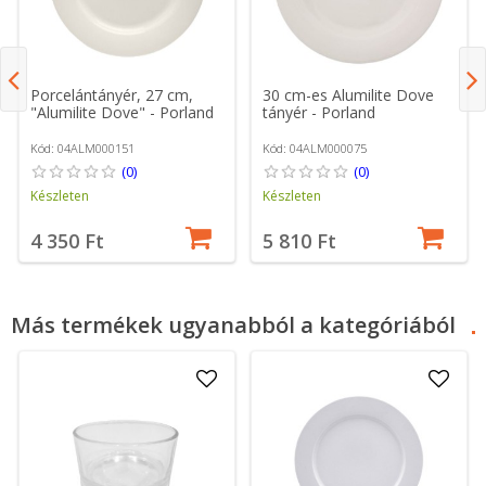
Porcelántányér, 27 cm,
30 cm-es Alumilite Dove
"Alumilite Dove" - ​​Porland
tányér - Porland
Kód: 04ALM000151
Kód: 04ALM000075
(0)
(0)
Készleten
Készleten
4 350 Ft
5 810 Ft
Más termékek ugyanabból a kategóriából