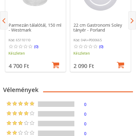
Parmezán tálalótál, 150 ml
22 cm Gastronomi Soley
- Westmark
tányér - Porland
Kód: 65110110
Kód: 04A+P000665
(0)
(0)
Készleten
Készleten
4 700 Ft
2 090 Ft
Vélemények
0
0
0
0