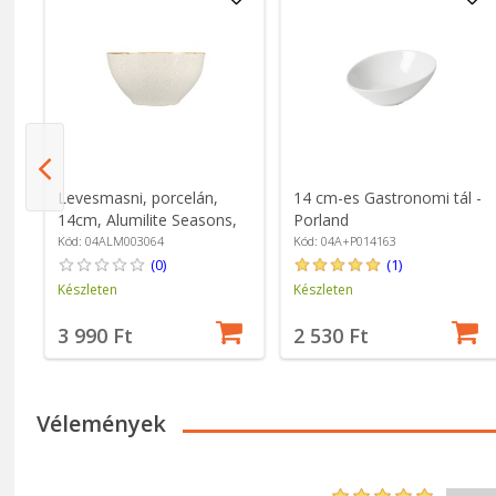
Levesmasni, porcelán,
14 cm-es Gastronomi tál -
-
14cm, Alumilite Seasons,
Porland
Bézs - Porland
Kód: 04ALM003064
Kód: 04A+P014163
(0)
(1)
Készleten
Készleten
3 990 Ft
2 530 Ft
Vélemények