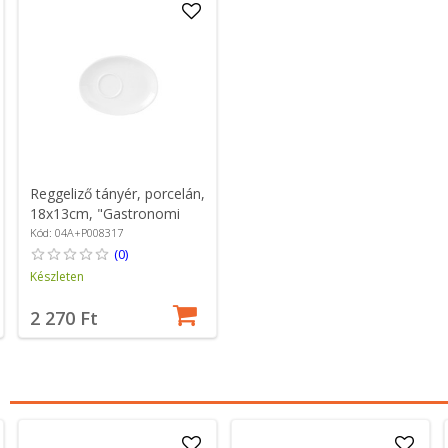
Reggeliző tányér, porcelán,
18x13cm, "Gastronomi
Soley" - Porland
Kód: 04A+P008317
(0)
Készleten
2 270 Ft