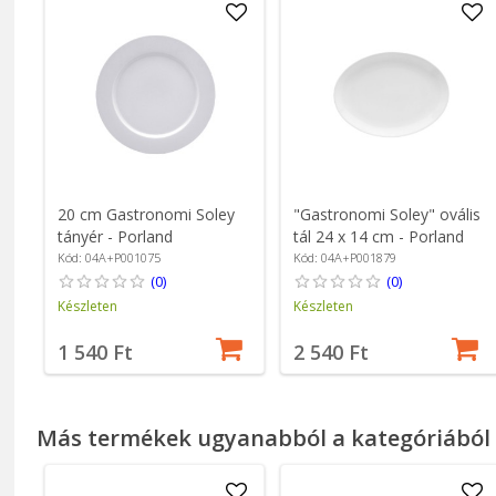
20 cm Gastronomi Soley
"Gastronomi Soley" ovális
tányér - Porland
tál 24 x 14 cm - Porland
Kód: 04A+P001075
Kód: 04A+P001879
(0)
(0)
Készleten
Készleten
1 540 Ft
2 540 Ft
Más termékek ugyanabból a kategóriából