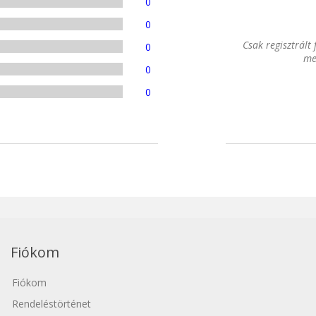
0
0
Csak regisztrált
0
me
0
0
Fiókom
Fiókom
Rendeléstörténet