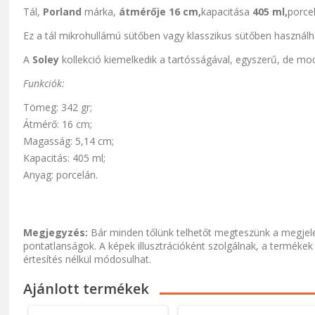
Tál,
Porland
márka,
átmérője 16 cm,
kapacitása
405 ml,
porcel
Ez a tál mikrohullámú sütőben vagy klasszikus sütőben használ
A
Soley
kollekció kiemelkedik a tartósságával, egyszerű, de mo
Funkciók:
Tömeg: 342 gr;
Átmérő: 16 cm;
Magasság: 5,14 cm;
Kapacitás: 405 ml;
Anyag: porcelán.
Megjegyzés:
Bár minden tőlünk telhetőt megteszünk a megjele
pontatlanságok. A képek illusztrációként szolgálnak, a termékek
értesítés nélkül módosulhat.
Ajánlott termékek