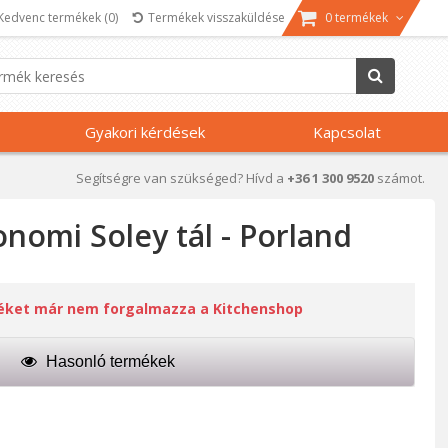
Kedvenc termékek
(0)
Termékek visszaküldése
0 termékek
Gyakori kérdések
Kapcsolat
Segítségre van szükséged? Hívd a
+36 1 300 9520
számot.
nomi Soley tál - Porland
méket már nem forgalmazza a Kitchenshop
Hasonló termékek