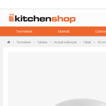
Termékek
Márkák
Üzlete
Termékek
Tálalás
Asztali edények
Tálak
16 cm