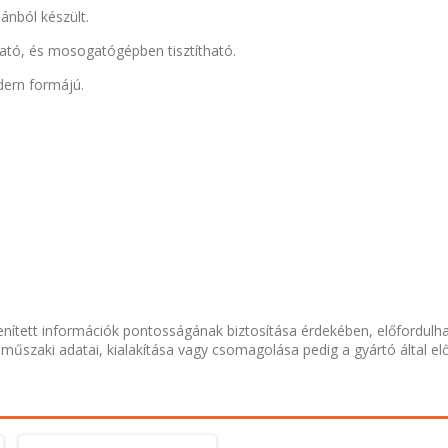
ánból készült.
ható, és mosogatógépben tisztítható.
dern formájú.
nített információk pontosságának biztosítása érdekében, előfordulh
 műszaki adatai, kialakítása vagy csomagolása pedig a gyártó által el