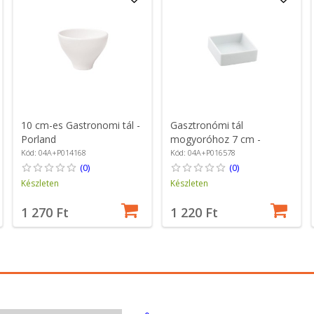
10 cm-es Gastronomi tál -
Gasztronómi tál
Porland
mogyoróhoz 7 cm -
Porland
Kód: 04A+P014168
Kód: 04A+P016578
(0)
(0)
Készleten
Készleten
1 270 Ft
1 220 Ft