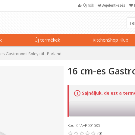
Új fiók
Bejelentkezés
k
Új termékek
KitchenShop Klub
-es Gastronomi Soley tál - Porland
16 cm-es Gastro
Sajnáljuk, de ezt a ter
Kód: 04A+P001535