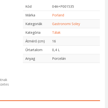
Kód
04A+P001535
Márka
Porland
Kategoriák
Gastronomi Soley
Kategória
Tálak
Átmérő (cm)
16
Űrtartalom
0,4 L
Anyag
Porcelán
atnak
őzetes