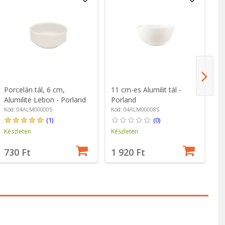
Porcelán tál, 6 cm,
11 cm-es Alumilit tál -
15
Alumilite Lebon - Porland
Porland
fö
Kód: 04ALM000005
Kód: 04ALM000085
Kó
(1)
(0)
Készleten
Készleten
Ké
730 Ft
1 920 Ft
2