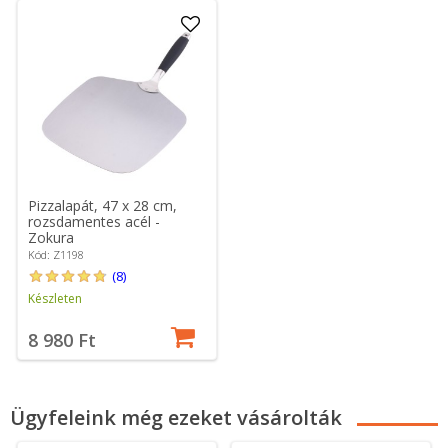
Pizzalapát, 47 x 28 cm,
rozsdamentes acél -
Zokura
Kód: Z1198
(8)
Készleten
8 980 Ft
Ügyfeleink még ezeket vásárolták