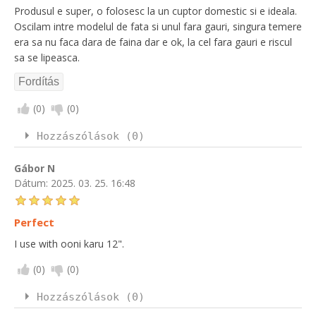
Produsul e super, o folosesc la un cuptor domestic si e ideala.
Oscilam intre modelul de fata si unul fara gauri, singura temere
era sa nu faca dara de faina dar e ok, la cel fara gauri e riscul
sa se lipeasca.
(
0
)
(
0
)
Hozzászólások (0)
Gábor N
Dátum:
2025. 03. 25. 16:48
Perfect
I use with ooni karu 12".
(
0
)
(
0
)
Hozzászólások (0)