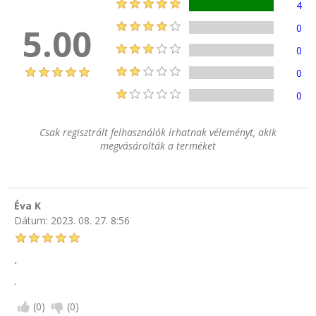
4
5.00
0
0
0
0
Csak regisztrált felhasználók írhatnak véleményt, akik
megvásárolták a terméket
Éva K
Dátum:
2023. 08. 27. 8:56
.
.
(
0
)
(
0
)