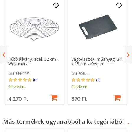
Hűtő állvány, acél, 32 cm -
Vágódeszka, műanyag, 24
Westmark
x 15 cm - Kesper
Kód: 31442270
Kód: 30464
(8)
(3)
Készleten
Készleten
4 270 Ft
870 Ft
Más termékek ugyanabból a kategóriából