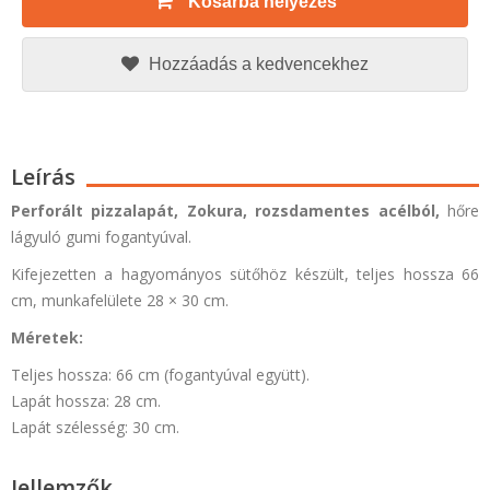
Kosárba helyezés
Hozzáadás a kedvencekhez
Leírás
Perforált pizzalapát,
Zokura,
rozsdamentes acélból,
hőre
lágyuló gumi fogantyúval.
Kifejezetten a hagyományos sütőhöz készült, teljes hossza 66
cm, munkafelülete 28 × 30 cm.
Méretek:
Teljes hossza: 66 cm (fogantyúval együtt).
Lapát hossza: 28 cm.
Lapát szélesség: 30 cm.
Jellemzők