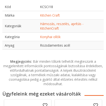
Kód
KCSCI18
Márka
Kitchen Craft
Hámozás, reszelés, aprítás -
Kategoriák
KitchenCraft
Kategória
Konyhai ollók
Anyag
Rozsdamentes acél
Megjegyzés:
Bár minden tőlünk telhetőt megteszünk a
megjelenített információk pontosságának biztosítása érdekében,
előfordulhatnak pontatlanságok. A képek illusztrációként
szolgálnak, a termékek műszaki adatai, kialakítása vagy
csomagolása pedig a gyártó által előzetes értesítés nélkül
módosulhat.
Ügyfeleink még ezeket vásárolták