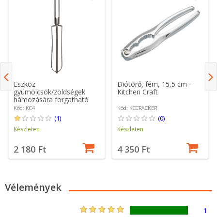
Eszköz
Diótörő, fém, 15,5 cm -
gyümölcsök/zöldségek
Kitchen Craft
hámozására forgatható
pengével - a Kitchen
Kód: KC4
Kód: KCCRACKER
Crafttól
(1)
(0)
Készleten
Készleten
2 180 Ft
4 350 Ft
Vélemények
1