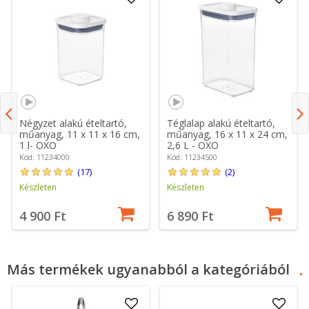
Négyzet alakú ételtartó,
Téglalap alakú ételtartó,
műanyag, 11 x 11 x 16 cm,
műanyag, 16 x 11 x 24 cm,
1 l- OXO
2,6 L - OXO
Kód: 11234000
Kód: 11234500
(17)
(2)
Készleten
Készleten
4 900 Ft
6 890 Ft
Más termékek ugyanabból a kategóriából