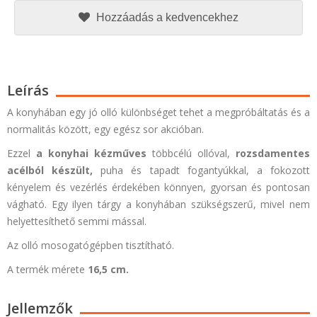
Hozzáadás a kedvencekhez
Leírás
A konyhában egy jó olló különbséget tehet a megpróbáltatás és a
normalitás között, egy egész sor akcióban.
Ezzel
a konyhai kézműves
többcélú ollóval,
rozsdamentes
acélból készült,
puha és tapadt fogantyúkkal, a fokozott
kényelem és vezérlés érdekében könnyen, gyorsan és pontosan
vágható. Egy ilyen tárgy a konyhában szükségszerű, mivel nem
helyettesíthető semmi mással.
Az olló mosogatógépben tisztítható.
A termék mérete
16,5 cm.
Jellemzők