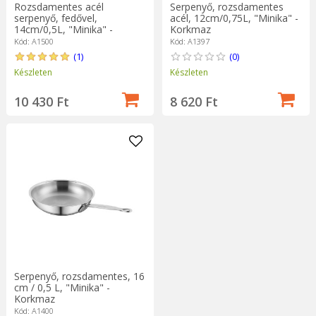
Rozsdamentes acél
Serpenyő, rozsdamentes
serpenyő, fedővel,
acél, 12cm/0,75L, "Minika" -
14cm/0,5L, "Minika" -
Korkmaz
Korkmaz
Kód: A1500
Kód: A1397
(1)
(0)
Készleten
Készleten
10 430 Ft
8 620 Ft
Serpenyő, rozsdamentes, 16
cm / 0,5 L, "Minika" -
Korkmaz
Kód: A1400