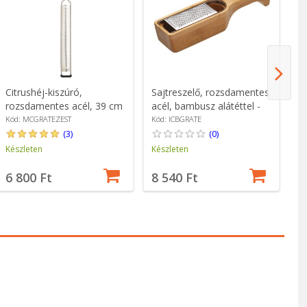
Citrushéj-kiszúró,
Sajtreszelő, rozsdamentes
Re
rozsdamentes acél, 39 cm
acél, bambusz alátéttel -
g
- MasterClass
Kitchen Craft
ro
Kód: MCGRATEZEST
Kód: ICBGRATE
Kó
W
(3)
(0)
Készleten
Készleten
Ké
6 800 Ft
8 540 Ft
4