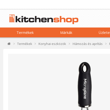
Termékek
Márkák
Üzlete
Termékek
Konyhai eszközök
Hámozás és aprítás