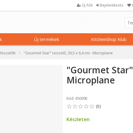
Új fiók
Bejelentkezés
k
Új termékek
KitchenShop Klub
Reszelők
"Gourmet Star" reszelő, 30,5 x 6,4 cm - Microplane
"Gourmet Star" 
Microplane
Kód: 45009E
Készleten