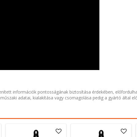
nített információk pontosságának biztosítása érdekében, előfordulh
 műszaki adatai, kialakítása vagy csomagolása pedig a gyártó által el