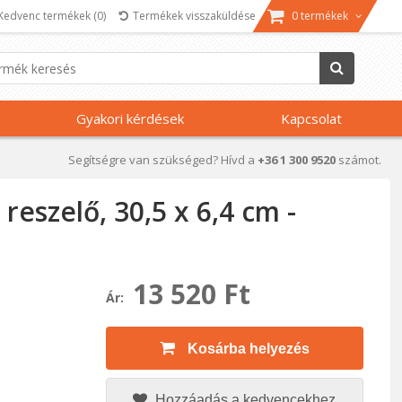
Kedvenc termékek
(0)
Termékek visszaküldése
0 termékek
Gyakori kérdések
Kapcsolat
Segítségre van szükséged? Hívd a
+36 1 300 9520
számot.
reszelő, 30,5 x 6,4 cm -
13 520 Ft
Ár:
Kosárba helyezés
Hozzáadás a kedvencekhez