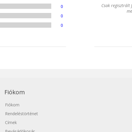
Csak regisztrált
0
me
0
0
Fiókom
Fiókom
Rendeléstörténet
Címek
Bevásárlókosár