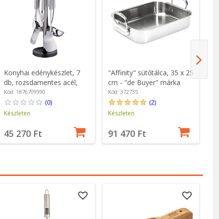
Konyhai edénykészlet, 7
"Affinity" sütőtálca, 35 x 25
"G
db, rozsdamentes acél,
cm - "de Buyer" márka
sz
"Profi Plus" - WMF
fe
Kód: 1876709990
Kód: 372735
Kó
(0)
(2)
Készleten
Készleten
Ké
45 270 Ft
91 470 Ft
1