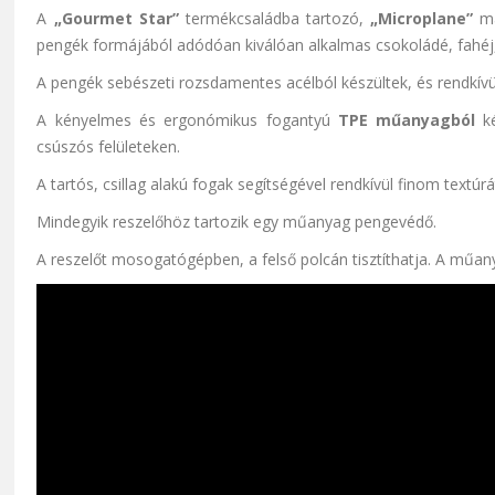
A
„Gourmet Star”
termékcsaládba tartozó,
„Microplane”
má
pengék formájából adódóan kiválóan alkalmas csokoládé, fahéj,
A pengék sebészeti rozsdamentes acélból készültek, és rendkívül
A kényelmes és ergonómikus fogantyú
TPE műanyagból
ké
csúszós felületeken.
A tartós, csillag alakú fogak segítségével rendkívül finom textú
Mindegyik reszelőhöz tartozik egy műanyag pengevédő.
A reszelőt mosogatógépben, a felső polcán tisztíthatja. A műany