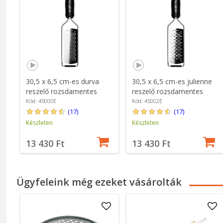
30,5 x 6,5 cm-es durva
30,5 x 6,5 cm-es julienne
reszelő rozsdamentes
reszelő rozsdamentes
acélból - Microplane
acélból - Microplane
Kód: 45000E
Kód: 45002E
(17)
(17)
Készleten
Készleten
13 430 Ft
13 430 Ft
Ügyfeleink még ezeket vásárolták