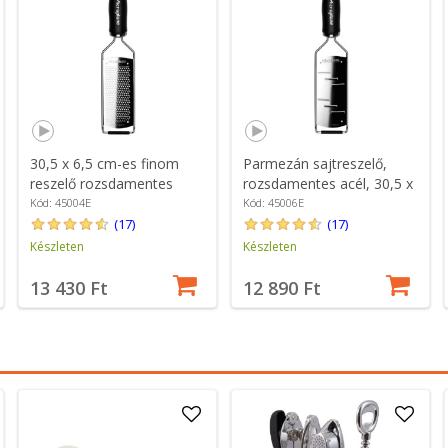
30,5 x 6,5 cm-es finom
Parmezán sajtreszelő,
reszelő rozsdamentes
rozsdamentes acél, 30,5 x
acélból - Microplane
6,5 cm - Microplane
Kód: 45004E
Kód: 45006E
(17)
(17)
Készleten
Készleten
13 430 Ft
12 890 Ft