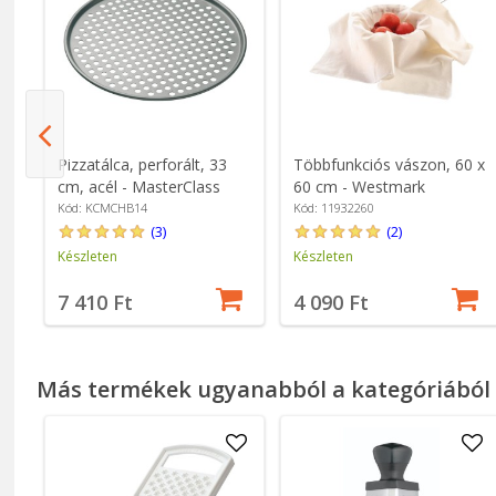
Pizzatálca, perforált, 33
Többfunkciós vászon, 60 x
cm, acél - MasterClass
60 cm - Westmark
Kód: KCMCHB14
Kód: 11932260
(3)
(2)
Készleten
Készleten
7 410 Ft
4 090 Ft
Más termékek ugyanabból a kategóriából