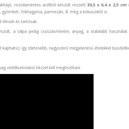
rkájú, rozsdamentes acélból készült reszelő
30,5 x 6,4 x 2,5 cm
 gyömbér, fokhagyma, parmezán, ill. még a kókuszdiót is.
 élesek és tartósak.
szült, a talpa pedig csúszásmentes anyag, a stabilabb használat
rát kaphatsz, így ízletesebb, nagyszerű megjelenésű ételekkel büszkélk
ag védőburkolatot kézzel kell megtisztítani.