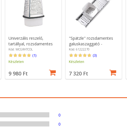
Univerzális reszelő,
"Spätzle" rozsdamentes
tartállyal, rozsdamentes
galuskaszaggató -
acél - MasterClass
Westmark
Kód: MCGRATCOL
Kód: 61222270
(1)
(3)
Készleten
Készleten
9 980 Ft
7 320 Ft
0
0