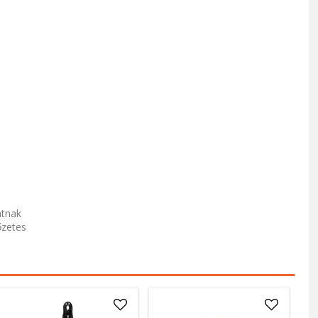
atnak
őzetes