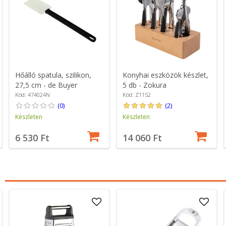
Hőálló spatula, szilikon,
Konyhai eszközök készlet,
27,5 cm - de Buyer
5 db - Zokura
Kód: 474024N
Kód: Z1152
(0)
(2)
Készleten
Készleten
6 530 Ft
14 060 Ft