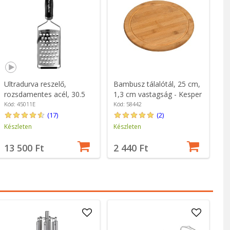
Ultradurva reszelő,
Bambusz tálalótál, 25 cm,
rozsdamentes acél, 30.5
1,3 cm vastagság - Kesper
cm x 10 cm - Microplane
Kód: 45011E
Kód: 58442
(17)
(2)
Készleten
Készleten
13 500 Ft
2 440 Ft