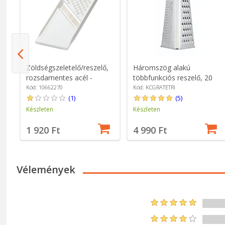
ő,
Zöldségszeletelő/reszelő,
Háromszög alakú
rozsdamentes acél -
többfunkciós reszelő, 20
Westmark
cm, rozsdamentes acél -
Kód: 10662270
Kód: KCGRATETRI
Kitchen Craft
(1)
(5)
Készleten
Készleten
1 920 Ft
4 990 Ft
Vélemények