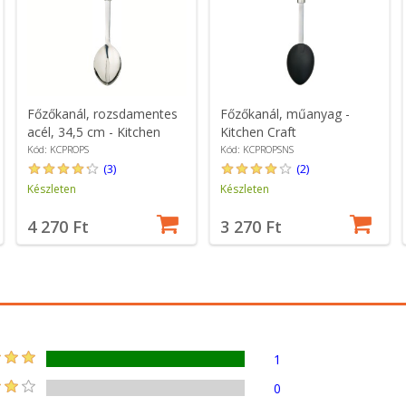
Főzőkanál, rozsdamentes
Főzőkanál, műanyag -
acél, 34,5 cm - Kitchen
Kitchen Craft
Craft
Kód: KCPROPS
Kód: KCPROPSNS
(3)
(2)
Készleten
Készleten
4 270 Ft
3 270 Ft
1
0