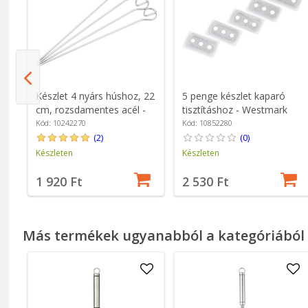
 -
Készlet 4 nyárs húshoz, 22
5 penge készlet kaparó
cm, rozsdamentes acél -
tisztításhoz - Westmark
Westmark
Kód: 10242270
Kód: 10852280
(2)
(0)
Készleten
Készleten
1 920 Ft
2 530 Ft
Más termékek ugyanabból a kategóriából