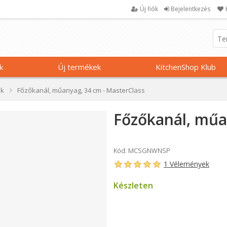
Új fiók
Bejelentkezés
k
Új termékek
KitchenShop Klub
ak
Főzőkanál, műanyag, 34 cm - MasterClass
Főzőkanál, műa
Kód: MCSGNWNSP
1 Vélemények
Készleten