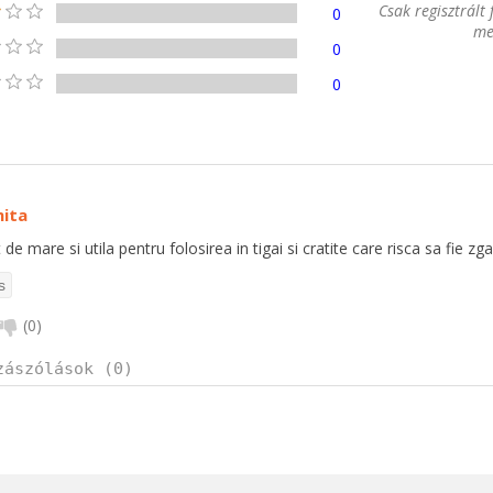
Csak regisztrált
0
me
0
0
ita
 de mare si utila pentru folosirea in tigai si cratite care risca sa fie z
(
0
)
zászólások (0)