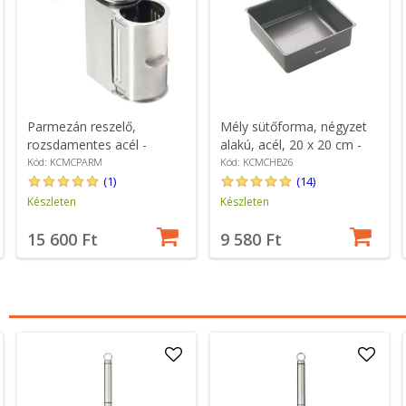
Parmezán reszelő,
Mély sütőforma, négyzet
rozsdamentes acél -
alakú, acél, 20 x 20 cm -
Kitchen Craft
MasterClass
Kód: KCMCPARM
Kód: KCMCHB26
(1)
(14)
Készleten
Készleten
15 600 Ft
9 580 Ft