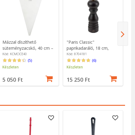
Mázzal díszíthető
"Paris Classic"
F
süteményzacskó, 40 cm –
paprikadaráló, 18 cm,
sz
MasterClass
"Chocolate" - Peugeot
Cr
Kód: KCMCICE40
Kód: 8704181
Kó
(5)
(6)
Készleten
Készleten
Ké
5 050 Ft
15 250 Ft
2