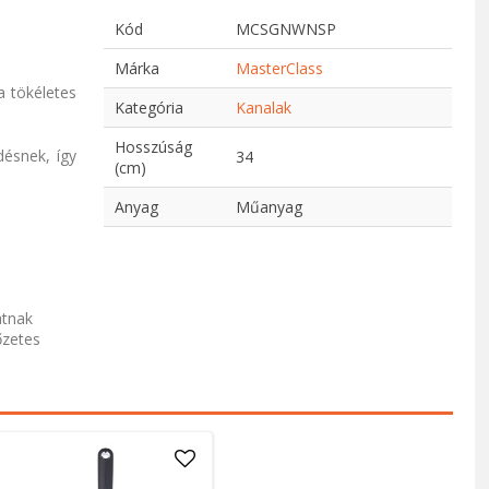
Kód
MCSGNWNSP
Márka
MasterClass
a tökéletes
Kategória
Kanalak
Hosszúság
désnek, így
34
(cm)
Anyag
Műanyag
atnak
őzetes