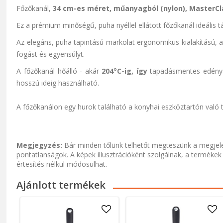
Főzőkanál,
34 cm-es méret,
műanyagból
(nylon),
MasterCl
Ez a prémium minőségű, puha nyéllel ellátott főzőkanál ideális 
Az elegáns, puha tapintású markolat ergonomikus kialakítású, ame
fogást és egyensúlyt.
A főzőkanál hőálló - akár
204°C-ig, így
tapadásmentes edényekk
hosszú ideig használható.
A főzőkanálon egy hurok található a konyhai eszköztartón való 
Megjegyzés:
Bár minden tőlünk telhetőt megteszünk a megjele
pontatlanságok. A képek illusztrációként szolgálnak, a termékek
értesítés nélkül módosulhat.
Ajánlott termékek