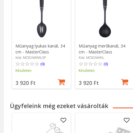
Műanyag lyukas kanál, 34
Műanyag merőkanál, 34
cm - MasterClass
cm - MasterClass
Kód: MCSGNWNSLSP
Kód: MCSGNWNL
(0)
(0)
Készleten
Készleten
3 920 Ft
3 920 Ft
Ügyfeleink még ezeket vásárolták