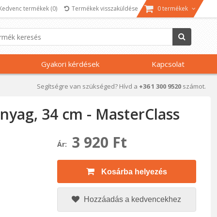
Kedvenc termékek
(0)
Termékek visszaküldése
0 termékek
Gyakori kérdések
Kapcsolat
Segítségre van szükséged? Hívd a
+36 1 300 9520
számot.
nyag, 34 cm - MasterClass
3 920 Ft
Ár:
Kosárba helyezés
Hozzáadás a kedvencekhez