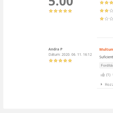
5.00
Andra P
Multum
Dátum:
2020. 06. 11. 16:12
Suficient
(
1
)
Hoz