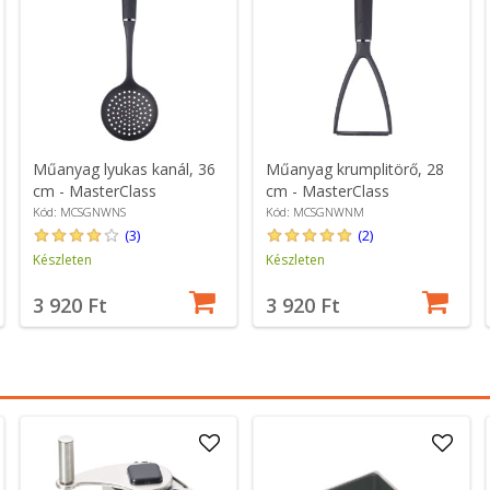
Műanyag lyukas kanál, 36
Műanyag krumplitörő, 28
cm - MasterClass
cm - MasterClass
Kód: MCSGNWNS
Kód: MCSGNWNM
(3)
(2)
Készleten
Készleten
3 920 Ft
3 920 Ft