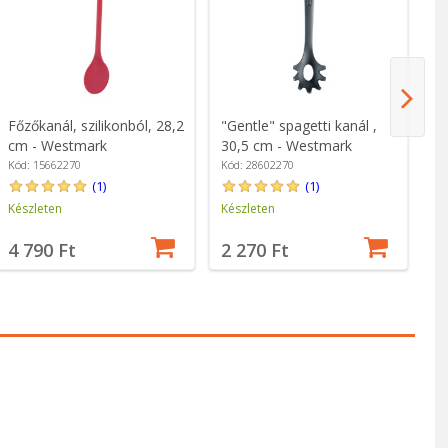
Főzőkanál, szilikonból, 28,2
"Gentle" spagetti kanál ,
Ka
cm - Westmark
30,5 cm - Westmark
Z
Kód: 15662270
Kód: 28602270
Kó
(1)
(1)
Készleten
Készleten
Ké
4 790 Ft
2 270 Ft
1