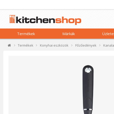
Termékek
Márkák
Üzlete
Termékek
Konyhai eszközök
Főzőedények
Kanal