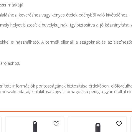
ass
márkájú
tálaláshoz, keveréshez vagy kényes ételek edényből való kivételéhez.
ly helyet biztosít a hüvelykujjnak, így biztosítva a jó kézirányítást, 
el is használható. A termék ellenáll a szagoknak és az elszínező
tároláshoz.
nített információk pontosságának biztosítása érdekében, előfordulh
 műszaki adatai, kialakítása vagy csomagolása pedig a gyártó által el