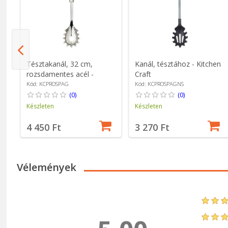
ál,
Tésztakanál, 32 cm,
Kanál, tésztához - Kitchen
rozsdamentes acél -
Craft
Kitchen Craft
Kód: KCPROSPAG
Kód: KCPROSPAGNS
(0)
(0)
Készleten
Készleten
4 450 Ft
3 270 Ft
Vélemények