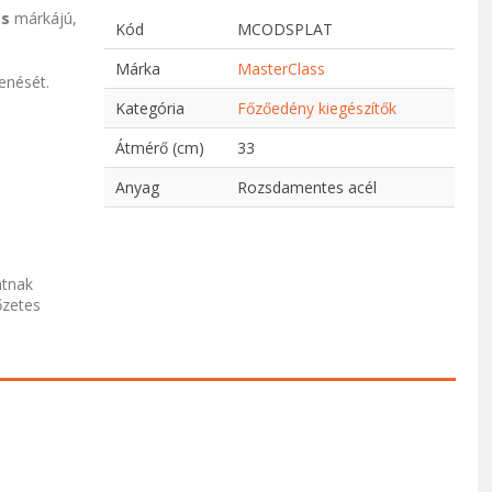
ss
márkájú,
Kód
MCODSPLAT
Márka
MasterClass
enését.
Kategória
Főzőedény kiegészítők
Átmérő (cm)
33
Anyag
Rozsdamentes acél
atnak
őzetes