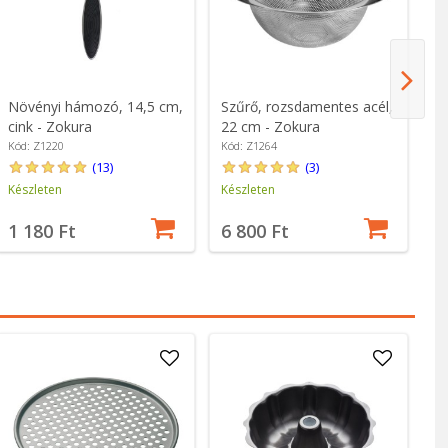
Növényi hámozó, 14,5 cm,
Szűrő, rozsdamentes acél,
10
cink - Zokura
22 cm - Zokura
Ki
Kód: Z1220
Kód: Z1264
Kó
(13)
(3)
Készleten
Készleten
Ké
1 180 Ft
6 800 Ft
3