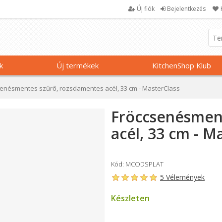
Új fiók
Bejelentkezés
k
Új termékek
KitchenShop Klub
senésmentes szűrő, rozsdamentes acél, 33 cm - MasterClass
Fröccsenésmen
acél, 33 cm - M
Kód: MCODSPLAT
5 Vélemények
Készleten