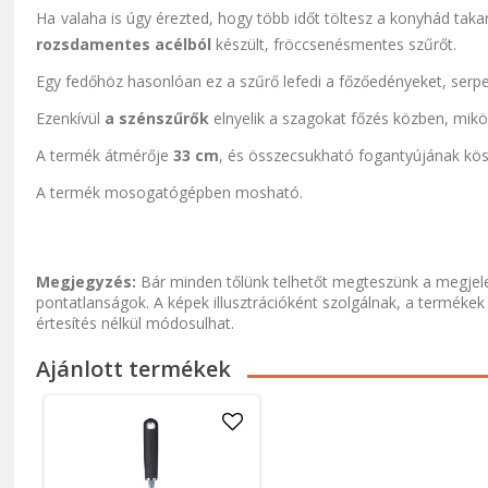
Ha valaha is úgy érezted, hogy több időt töltesz a konyhád takar
rozsdamentes acélból
készült, fröccsenésmentes szűrőt.
Egy fedőhöz hasonlóan ez a szűrő lefedi a főzőedényeket, serpe
Ezenkívül
a szénszűrők
elnyelik a szagokat főzés közben, mikö
A termék átmérője
33 cm
, és összecsukható fogantyújának kö
A termék mosogatógépben mosható.
Megjegyzés:
Bár minden tőlünk telhetőt megteszünk a megjele
pontatlanságok. A képek illusztrációként szolgálnak, a termékek
értesítés nélkül módosulhat.
Ajánlott termékek