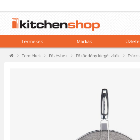
Termékek
Márkák
Üzlete
Termékek
Főzéshez
Főzőedény kiegészítők
Fröcc