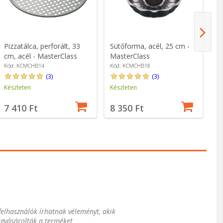
Pizzatálca, perforált, 33
Sütőforma, acél, 25 cm -
Sü
cm, acél - MasterClass
MasterClass
M
Kód: KCMCHB14
Kód: KCMCHB18
Kó
(3)
(3)
Készleten
Készleten
Ké
7 410 Ft
8 350 Ft
7
 felhasználók írhatnak véleményt, akik
gvásárolták a terméket