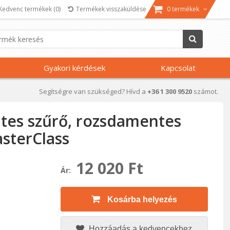
Kedvenc termékek
(0)
Termékek visszaküldése
0 termékek
Gyakori kérdések
Kapcsolat
Segítségre van szükséged? Hívd a
+36 1 300 9520
számot.
tes szűrő, rozsdamentes
asterClass
12 020 Ft
Ár:
Kosárba helyezés
Hozzáadás a kedvencekhez