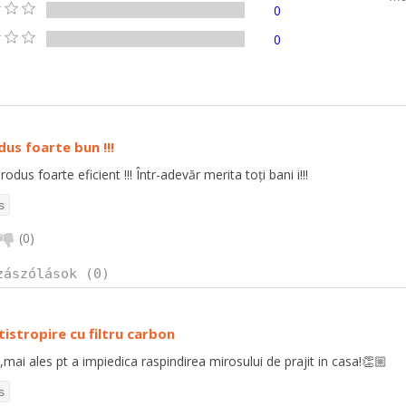
0
0
us foarte bun !!!
rodus foarte eficient !!! Într-adevăr merita toți bani i!!!
(
0
)
zászólások (0)
tistropire cu filtru carbon
,mai ales pt a impiedica raspindirea mirosului de prajit in casa!👏🏼