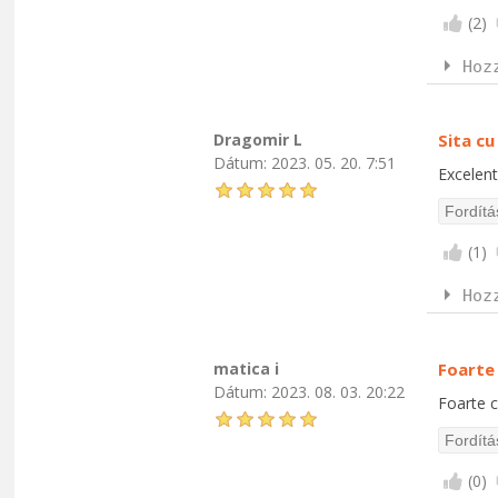
(
2
)
Hoz
Dragomir L
Sita cu
Dátum:
2023. 05. 20. 7:51
Excelent
(
1
)
Hoz
matica i
Foarte
Dátum:
2023. 08. 03. 20:22
Foarte c
(
0
)