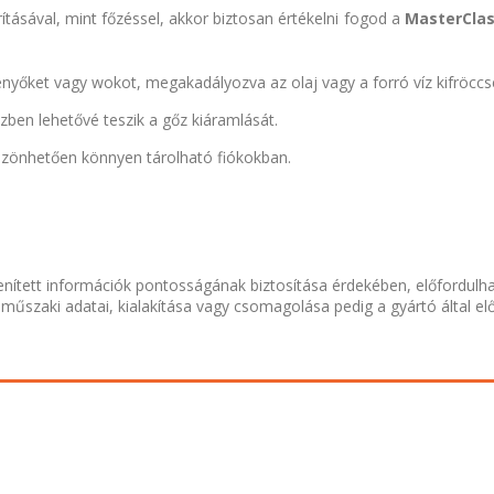
ításával, mint főzéssel, akkor biztosan értékelni fogod a
MasterCla
nyőket vagy wokot, megakadályozva az olaj vagy a forró víz kifröccs
zben lehetővé teszik a gőz kiáramlását.
szönhetően könnyen tárolható fiókokban.
nített információk pontosságának biztosítása érdekében, előfordulh
 műszaki adatai, kialakítása vagy csomagolása pedig a gyártó által el