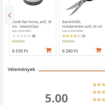
Kerek flan forma, acél, 18
Baromfiolló,
cm - MasterClass
rozsdamentes acél, 25 cm
- MasterClass
Kód: KCMCHB22
Kód: KCSHEARPRO
(0)
(7)
Készleten
Készleten
6 530 Ft
6 260 Ft
Vélemények
5.00