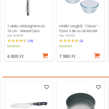
Y alakú zöldséghámozó,
Hőálló üvegből, "Classic" -
16 cm - MasterClass
Pyrex 3 db-os tál készlet
Kód: KCMCYP
Kód: 333S703
(14)
(2)
Készleten
Készleten
6 800 Ft
7 980 Ft