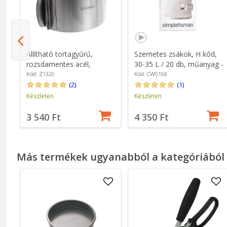
Állítható tortagyűrű,
Szemetes zsákok, H kód,
MT
rozsdamentes acél,
30-35 L / 20 db, műanyag -
16/30x8,5cm - Zokura
simplehuman
Kód: Z1326
Kód: CW0168
(2)
(1)
Készleten
Készleten
3 540 Ft
4 350 Ft
Más termékek ugyanabból a kategóriából