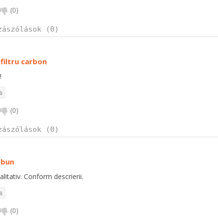
(
0
)
zászólások (0)
 filtru carbon
!
(
0
)
zászólások (0)
 bun
alitativ. Conform descrierii.
(
0
)