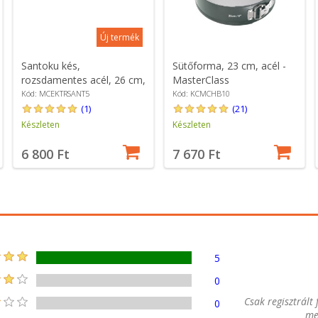
Új termék
Santoku kés,
Sütőforma, 23 cm, acél -
rozsdamentes acél, 26 cm,
MasterClass
"EdgeKeeper" -
Kód: MCEKTRSANT5
Kód: KCMCHB10
MasterClass
(1)
(21)
Készleten
Készleten
6 800 Ft
7 670 Ft
5
0
Csak regisztrált
0
me