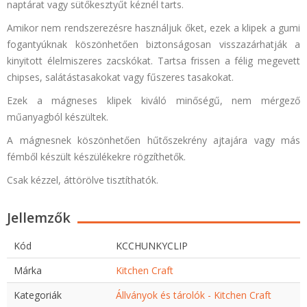
naptárat vagy sütőkesztyűt kéznél tarts.
Amikor nem rendszerezésre használjuk őket, ezek a klipek a gumi
fogantyúknak köszönhetően biztonságosan visszazárhatják a
kinyitott élelmiszeres zacskókat. Tartsa frissen a félig megevett
chipses, salátástasakokat vagy fűszeres tasakokat.
Ezek a mágneses klipek kiváló minőségű, nem mérgező
műanyagból készültek.
A mágnesnek köszönhetően hűtőszekrény ajtajára vagy más
fémből készült készülékekre rögzíthetők.
Csak kézzel, áttörölve tisztíthatók.
Jellemzők
Kód
KCCHUNKYCLIP
Márka
Kitchen Craft
Kategoriák
Állványok és tárolók - Kitchen Craft