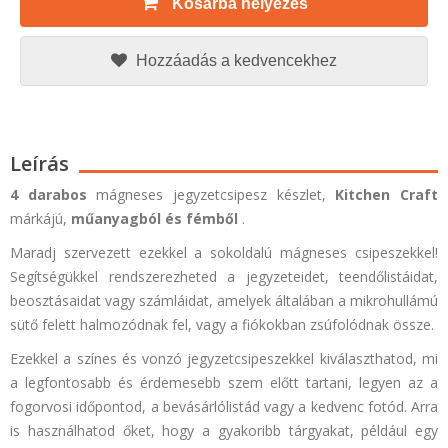
Kosárba helyezés
Hozzáadás a kedvencekhez
Leírás
4 darabos
mágneses jegyzetcsipesz készlet,
Kitchen Craft
márkájú,
műanyagból és fémből
.
Maradj szervezett ezekkel a sokoldalú mágneses csipeszekkel!
Segítségükkel rendszerezheted a jegyzeteidet, teendőlistáidat,
beosztásaidat vagy számláidat, amelyek általában a mikrohullámú
sütő felett halmozódnak fel, vagy a fiókokban zsúfolódnak össze.
Ezekkel a színes és vonzó jegyzetcsipeszekkel kiválaszthatod, mi
a legfontosabb és érdemesebb szem előtt tartani, legyen az a
fogorvosi időpontod, a bevásárlólistád vagy a kedvenc fotód. Arra
is használhatod őket, hogy a gyakoribb tárgyakat, például egy