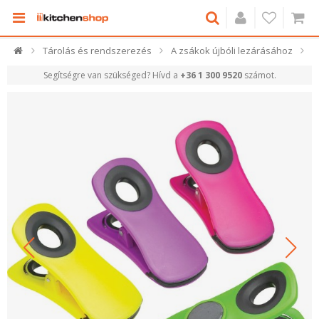
Tárolás és rendszerezés
A zsákok újbóli lezárásához
Segítségre van szükséged? Hívd a
+36 1 300 9520
számot.