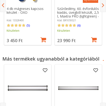
4 db mágneses kapcsos
Szűrőedény, 60. évfordulós
készlet - OXO
kiadás, üvegből készült, 2,5
l, Maxtra PRO (lightgreen) -
BRITA
Kód: 13328400
Kód: BR1059321
(5)
(6)
Készleten
Készleten
3 450 Ft
23 990 Ft
Más termékek ugyanabból a kategóriából