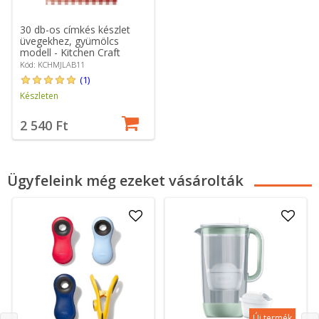
30 db-os címkés készlet
üvegekhez, gyümölcs
modell - Kitchen Craft
Kód: KCHMJLAB11
(1)
Készleten
2 540 Ft
Ügyfeleink még ezeket vásárolták
Új termék