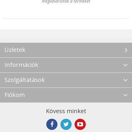
megvásárolták a terméket
Üzletek
Információk
Szolgáltatások
Fiókom
Kövess minket