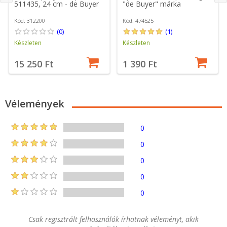
511435, 24 cm - de Buyer
"de Buyer" márka
Kód: 312200
Kód: 474525
(0)
(1)
Készleten
Készleten
15 250 Ft
1 390 Ft
Vélemények
0
0
0
0
0
Csak regisztrált felhasználók írhatnak véleményt, akik