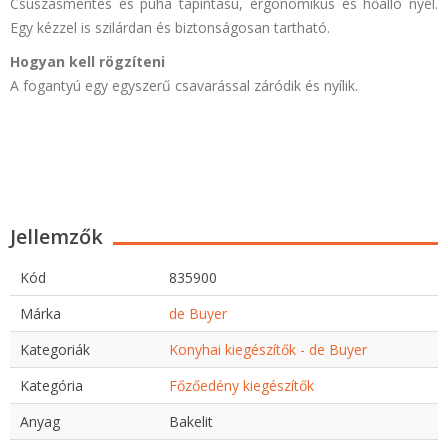
Csúszásmentes és puha tapintású, ergonomikus és hőálló nyél.
Egy kézzel is szilárdan és biztonságosan tartható.
Hogyan kell rögzíteni
A fogantyú egy egyszerű csavarással záródik és nyílik.
Jellemzők
Kód
835900
Márka
de Buyer
Kategoriák
Konyhai kiegészítők - de Buyer
Kategória
Főzőedény kiegészítők
Anyag
Bakelit