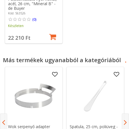
acél, 26 cm, "Mineral B" -
de Buyer
Kód: 563526
(0)
Készleten
22 210 Ft
Más termékek ugyanabból a kategóriából
Wok serpenyő adapter
Spatula, 25 cm, poliüveg -