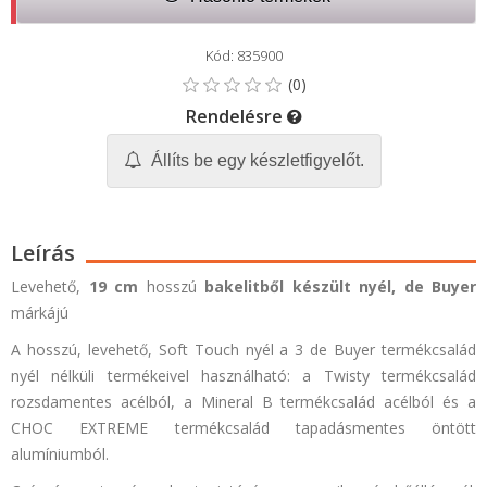
Kód: 835900
Rendelésre
Állíts be egy készletfigyelőt.
Leírás
Levehető,
19 cm
hosszú
bakelitből készült nyél,
de Buyer
márkájú
A hosszú, levehető,
Soft Touch
nyél a 3
de Buyer
termékcsalád
nyél nélküli termékeivel használható: a
Twisty
termékcsalád
rozsdamentes acélból, a
Mineral B
termékcsalád acélból és a
CHOC EXTREME
termékcsalád tapadásmentes öntött
alumíniumból.