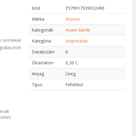
Kód
F579917039032490
Márka
Krosno
Kategoriák
Avant-Garde
no termékek
Kategória
Ivópoharak
választott
Darabszám
6
Űrtartalom
0,39 L
Anyag
Üveg
Típus
Fehérbor
atnak
őzetes