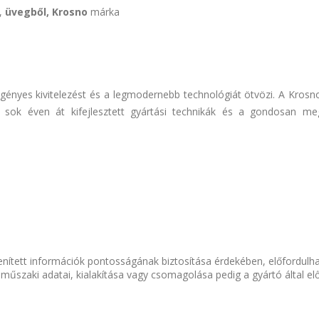
t,
üvegből,
Krosno
márka
 igényes kivitelezést és a legmodernebb technológiát ötvözi. A Kros
a sok éven át kifejlesztett gyártási technikák és a gondosan meg
nített információk pontosságának biztosítása érdekében, előfordulh
 műszaki adatai, kialakítása vagy csomagolása pedig a gyártó által el