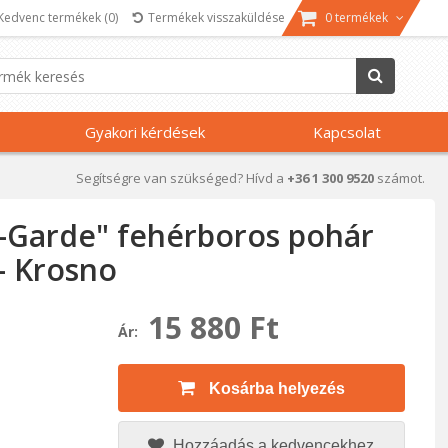
Kedvenc termékek
(0)
Termékek visszaküldése
0 termékek
Gyakori kérdések
Kapcsolat
Segítségre van szükséged? Hívd a
+36 1 300 9520
számot.
t-Garde" fehérboros pohár
 - Krosno
15 880 Ft
Ár:
Kosárba helyezés
Hozzáadás a kedvencekhez