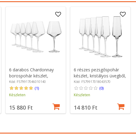
6 darabos Chardonnay
6 részes pezsgőspohár
borospohár készlet,
készlet, kristályos üvegből,
kristályüvegből, 460 ml,
180ml, "Avant-Garde" -
Kód: F579917046010140
Kód: F579917018043570
"Avant-Garde" - Krosno
Krosno
(1)
(0)
Készleten
Készleten
15 880 Ft
14 810 Ft