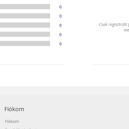
0
0
Csak regisztrált
0
me
0
0
Fiókom
Fiókom