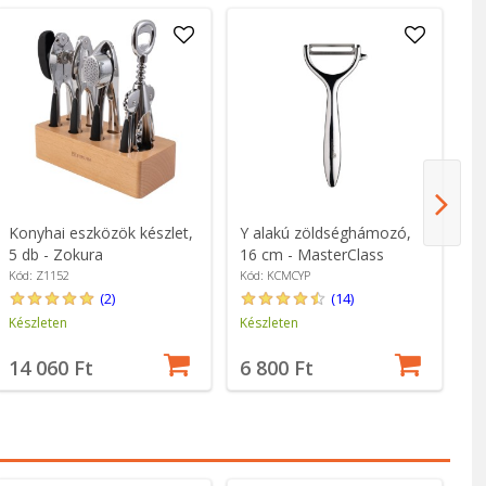
Konyhai eszközök készlet,
Y alakú zöldséghámozó,
6 
5 db - Zokura
16 cm - MasterClass
ké
18
Kód: Z1152
Kód: KCMCYP
Kó
K
(2)
(14)
Készleten
Készleten
Ké
14 060 Ft
6 800 Ft
1