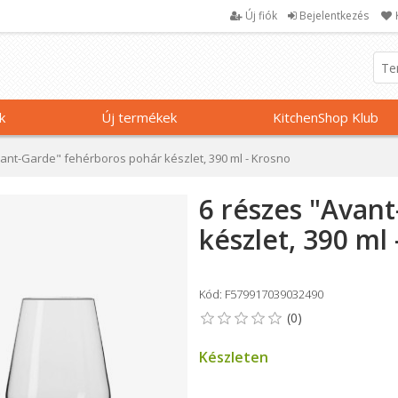
Új fiók
Bejelentkezés
k
Új termékek
KitchenShop Klub
ant-Garde" fehérboros pohár készlet, 390 ml - Krosno
6 részes "Avan
készlet, 390 ml
Kód: F579917039032490
Készleten