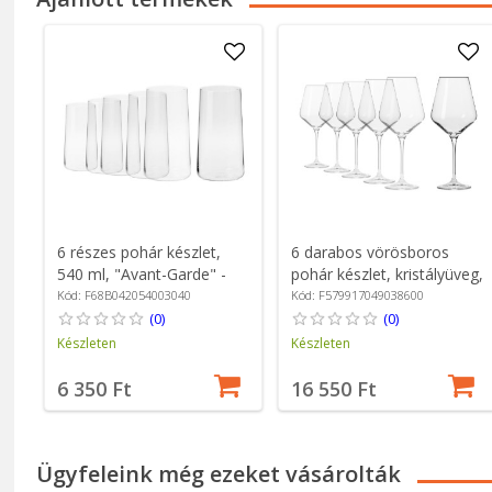
6 részes pohár készlet,
6 darabos vörösboros
540 ml, "Avant-Garde" -
pohár készlet, kristályüveg,
Krosno
490ml, "Avant-Garde" -
Kód: F68B042054003040
Kód: F579917049038600
Krosno
(0)
(0)
Készleten
Készleten
6 350 Ft
16 550 Ft
Ügyfeleink még ezeket vásárolták