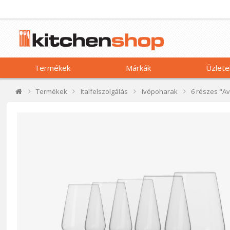
Termékek
Márkák
Üzlete
Termékek
Italfelszolgálás
Ivópoharak
6 részes "Av