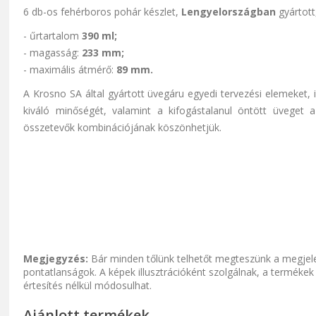
6 db-os fehérboros pohár készlet,
Lengyelországban
gyártot
- űrtartalom
390 ml;
- magasság:
233 mm;
- maximális átmérő:
89 mm.
A Krosno SA által gyártott üvegáru egyedi tervezési elemeket,
kiváló minőségét, valamint a kifogástalanul öntött üveget 
összetevők kombinációjának köszönhetjük.
Megjegyzés:
Bár minden tőlünk telhetőt megteszünk a megjele
pontatlanságok. A képek illusztrációként szolgálnak, a termékek
értesítés nélkül módosulhat.
Ajánlott termékek