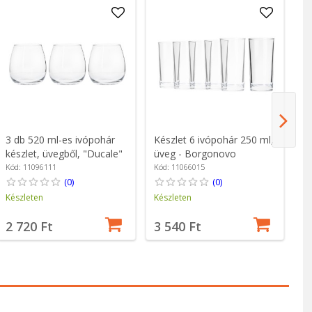
3 db 520 ml-es ivópohár
Készlet 6 ivópohár 250 ml,
6 
készlet, üvegből, "Ducale"
üveg - Borgonovo
ml
- Borgonovo
Zw
Kód: 11096111
Kód: 11066015
Kó
(0)
(0)
Készleten
Készleten
Ké
2 720 Ft
3 540 Ft
1