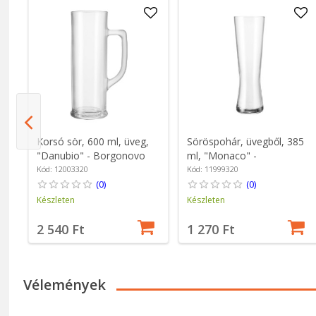
Korsó sör, 600 ml, üveg,
Söröspohár, üvegből, 385
"Danubio" - Borgonovo
ml, "Monaco" -
Borgonovo
Kód: 12003320
Kód: 11999320
(0)
(0)
Készleten
Készleten
2 540 Ft
1 270 Ft
Vélemények