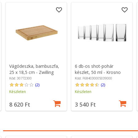
Vágódeszka, bambuszfa,
6 db-os shot-pohár
25 x 18,5 cm - Zwilling
készlet, 50 ml - Krosno
Kód: 30772300
Kód: F684030005039000
(2)
(2)
Készleten
Készleten
8 620 Ft
3 540 Ft