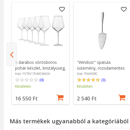
6 darabos vörösboros
"Windsor" spatula
pohár készlet, kristályüveg,
sütemény, rozsdamentes
490ml, "Avant-Garde" -
acél kiszolgálására -
Kód: F579917049038600
Kód: PSVWDRC
Krosno
Grunwerg
(0)
(3)
Készleten
Készleten
16 550 Ft
2 540 Ft
Más termékek ugyanabból a kategóriából