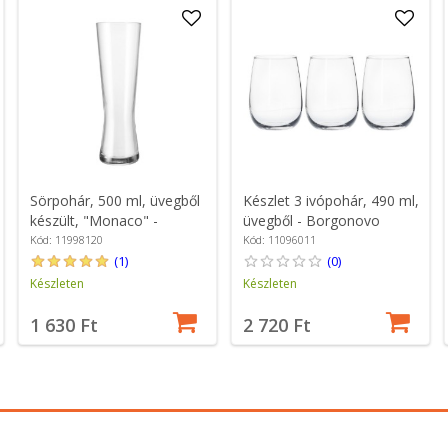
Sörpohár, 500 ml, üvegből
Készlet 3 ivópohár, 490 ml,
készült, "Monaco" -
üvegből - Borgonovo
Borgonovo
Kód: 11998120
Kód: 11096011
(1)
(0)
Készleten
Készleten
1 630 Ft
2 720 Ft