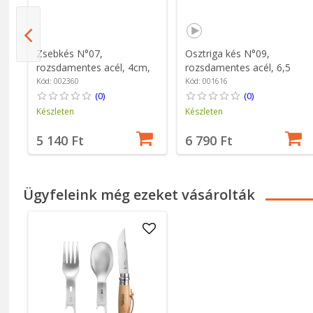
Zsebkés N°07,
Osztriga kés N°09,
rozsdamentes acél, 4cm,
rozsdamentes acél, 6,5
"Nomad Cooking" - Opinel
cm, "Nomad Cooking",
Kód: 002360
Kód: 001616
Padouk - Opinel
(0)
(0)
Készleten
Készleten
5 140 Ft
6 790 Ft
Ügyfeleink még ezeket vásárolták