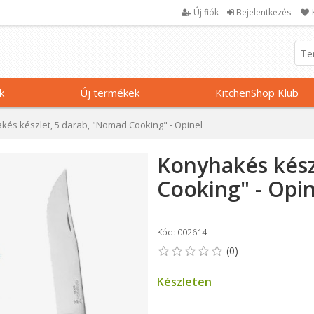
Új fiók
Bejelentkezés
k
Új termékek
KitchenShop Klub
kés készlet, 5 darab, "Nomad Cooking" - Opinel
Konyhakés kész
Cooking" - Opin
Kód: 002614
Készleten