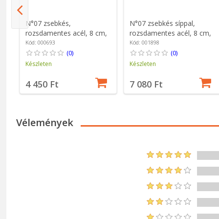
N°07 zsebkés,
N°07 zsebkés síppal,
l
rozsdamentes acél, 8 cm,
rozsdamentes acél, 8 cm,
"Tradition Inox" - Opinel
"Outdoor Junior", Blue -
Kód: 000693
Kód: 001898
Opinel
(0)
(0)
Készleten
Készleten
4 450 Ft
7 080 Ft
Vélemények