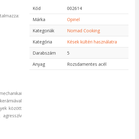
Kód
002614
rtalmazza:
Márka
Opinel
Kategoriák
Nomad Cooking
Kategória
Kések kültéri használatra
Darabszám
5
Anyag
Rozsdamentes acél
 mechanikai
 kerámiával
nyek között
 agresszív