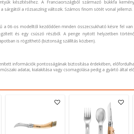
ntyúk készítéséhez. A Franciaországból származó bükkfa kemén
 sárgától a rózsaszínig változik. Számos finom sötét vonal jellemzi.
yűrű a 06-os modelltől kezdődően minden összecsukható késre fel van 
ögzített és egy csúszó részből. A penge nyitott helyzetben történ
potban is rögzíthető (biztonság szállítás közben).
nített információk pontosságának biztosítása érdekében, előfordulh
 műszaki adatai, kialakítása vagy csomagolása pedig a gyártó által el