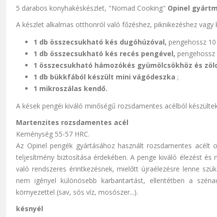
5 darabos konyhakéskészlet,
"Nomad Cooking"
Opinel gyárt
A készlet alkalmas otthonról való főzéshez, piknikezéshez vag
1 db összecsukható kés dugóhúzóval,
pengehossz 10
1 db összecsukható kés recés pengével,
pengehossz 
1 összecsukható hámozókés gyümölcsökhöz és zöl
1 db bükkfából készült mini vágódeszka
;
1 mikroszálas kendő.
A kések pengéi kiváló minőségű rozsdamentes acélból készültek
Martenzites rozsdamentes acél
Keménység 55-57 HRC.
Az Opinel pengék gyártásához használt rozsdamentes acélt op
teljesítmény biztosítása érdekében. A penge kiváló élezést és 
való rendszeres érintkezésnek, mielőtt újraélezésre lenne sz
nem igényel különösebb karbantartást, ellentétben a szénacé
környezettel (sav, sós víz, mosószer...).
késnyél