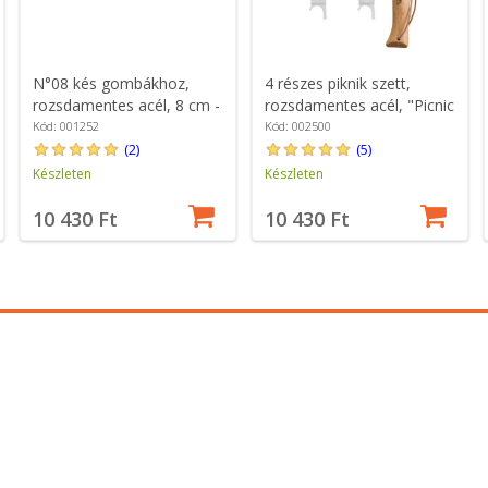
N°08 kés gombákhoz,
4 részes piknik szett,
rozsdamentes acél, 8 cm -
rozsdamentes acél, "Picnic
Opinel
Plus" - Opinel
Kód: 001252
Kód: 002500
(2)
(5)
Készleten
Készleten
10 430 Ft
10 430 Ft