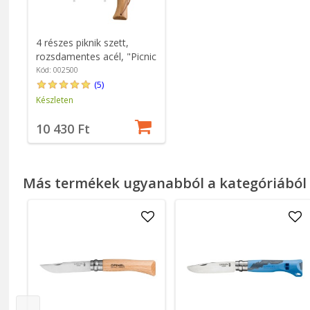
4 részes piknik szett,
rozsdamentes acél, "Picnic
Plus" - Opinel
Kód: 002500
(5)
Készleten
10 430 Ft
Más termékek ugyanabból a kategóriából