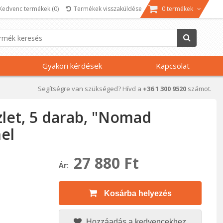
Kedvenc termékek
(0)
Termékek visszaküldése
0 termékek
Gyakori kérdések
Kapcsolat
Segítségre van szükséged? Hívd a
+36 1 300 9520
számot.
let, 5 darab, "Nomad
el
27 880 Ft
Ár:
Kosárba helyezés
Hozzáadás a kedvencekhez