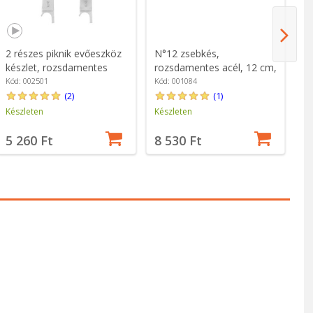
2 részes piknik evőeszköz
N°12 zsebkés,
N°
készlet, rozsdamentes
rozsdamentes acél, 12 cm,
ro
acél, "Picnic Plus" - Opinel
"Tradition Inox" - Opinel
cm
Kód: 002501
Kód: 001084
Kó
Op
(2)
(1)
Készleten
Készleten
Ké
5 260 Ft
8 530 Ft
6