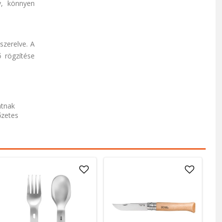
y, könnyen
szerelve. A
ő rögzítése
atnak
őzetes