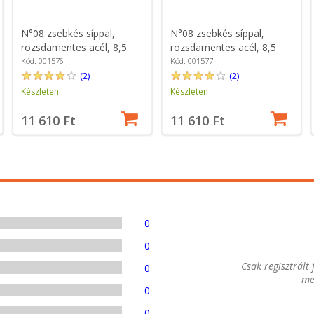
N°08 zsebkés síppal,
N°08 zsebkés síppal,
rozsdamentes acél, 8,5
rozsdamentes acél, 8,5
cm, "Outdoor", Soft Blue -
cm, "Outdoor", Soft
Kód: 001576
Kód: 001577
Opinel
Orange - Opinel
(2)
(2)
Készleten
Készleten
11 610 Ft
11 610 Ft
0
0
Csak regisztrált
0
me
0
0