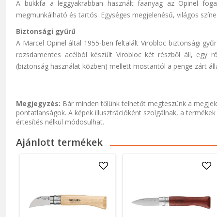
A bükkfa a leggyakrabban használt faanyag az Opinel foga
megmunkálható és tartós. Egységes megjelenésű, világos színe a
Biztonsági gyűrű
A Marcel Opinel által 1955-ben feltalált Virobloc biztonsági g
rozsdamentes acélból készült Virobloc két részből áll, egy r
(biztonság használat közben) mellett mostantól a penge zárt álla
Megjegyzés:
Bár minden tőlünk telhetőt megteszünk a megjele
pontatlanságok. A képek illusztrációként szolgálnak, a termékek
értesítés nélkül módosulhat.
Ajánlott termékek