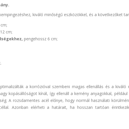
mány.
y kempingezéshez, kiváló minőségű eszközökkel, és a következőket ta
 cm;
12 cm;
dségekhez,
pengehossz 6 cm;
.
timalizálták a korrózióval szembeni magas ellenállás és a kiváló
nagy kopásállóságot kínál, így ellenáll a kemény anyagokkal, például
ükség. A rozsdamentes acél előnye, hogy normál használati körülmé
llal. Azonban elérheti a határait, ha hosszan tartóan érintkezik