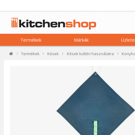
Termékek
Márkák
Üzlete
Termékek
Kések
Kések kültéri használatra
Konyha