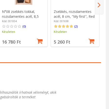
N°08 zsebkés tokkal,
Zsebkés, rozsdamentes
Z
rozsdamentes acél, 8,5
acél, 8 cm, "My first", Red
ac
cm, "Tradition Luxe", Olive
- Opinel
Na
Kód: 001004
Kód: 001698
Kó
- Opinel
(0)
(2)
Készleten
Készleten
Ké
16 780 Ft
5 260 Ft
4
 felhasználók írhatnak véleményt, akik
gvásárolták a terméket