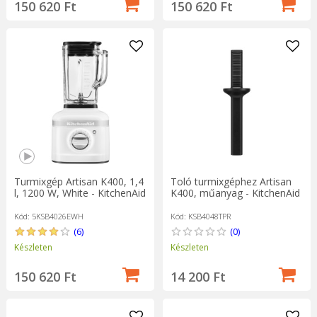
150 620 Ft
150 620 Ft
Toló turmixgéphez Artisan
Turmixgép Artisan K400, 1,4
K400, műanyag - KitchenAid
l, 1200 W, White - KitchenAid
Kód: KSB4048TPR
Kód: 5KSB4026EWH
(0)
(6)
Készleten
Készleten
14 200 Ft
150 620 Ft