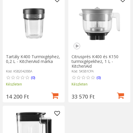
Tartály K400 Turmixgéphez,
Citrusprés K400 és K150
0,2 L - KitchenAid márka
turmixgépekhez, 1 L -
KitchenAid
Kód: KSB2042BBA
Kód: 5KSB1CPA
(0)
(0)
Készleten
Készleten
14 200 Ft
33 570 Ft