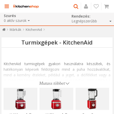
Szurés
Rendezés:
0
aktív szurok
Márkák
KitchenAid
Turmixgépek - KitchenAid
KitchenAid
turmixgépek gyakori használatra készültek, és
hatékonyan képesek feldolgozni mind a puha hozzávalókat,
mind a kemény ételeket, például a jeget, a dióféléket vagy a
gyökérzöldségeket. Az
Artisan
sorozat modelljei, mint például a
Mutass többet
K400, erőteljes motorral, aszimmetrikus rozsdamentes acél
pengével és bordázott tartállyal rendelkeznek, amely biztosítja
az egyenletes keverést. Ebben a termékcsaládban minden
turmixgép az állandó eredmények elérésére lett tervezve, akár
turmixokat, leveseket vagy szószokat készít.