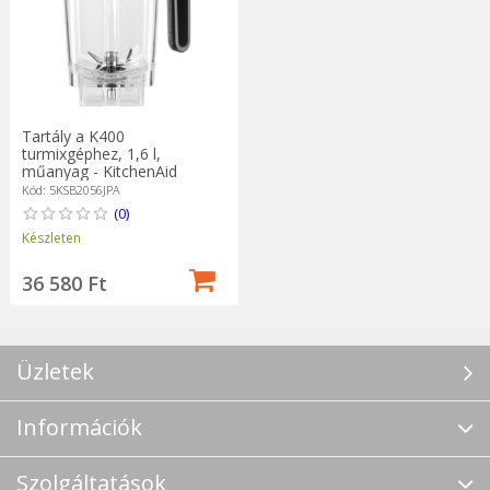
Tartály a K400
turmixgéphez, 1,6 l,
műanyag - KitchenAid
Kód: 5KSB2056JPA
(0)
Készleten
36 580 Ft
Üzletek
Információk
Szolgáltatások