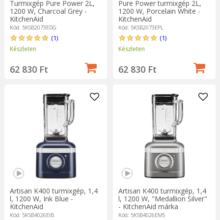
Turmixgép Pure Power 2L,
Pure Power turmixgép 2L,
1200 W, Charcoal Grey -
1200 W, Porcelain White -
KitchenAid
KitchenAid
Kód: 5KSB2073EDG
Kód: 5KSB2073EPL
(1)
(1)
Készleten
Készleten
62 830 Ft
62 830 Ft
Artisan K400 turmixgép, 1,4
Artisan K400 turmixgép, 1,4
l, 1200 W, Ink Blue -
l, 1200 W, "Medallion Silver"
KitchenAid
- KitchenAid márka
Kód: 5KSB4026EIB
Kód: 5KSB4026EMS