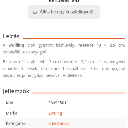
Rendelésre
Állíts be egy készletfigyelőt.
Leírás
A
Zwilling
által gyártott késhüvely,
mérete 13 × 2,5
cm,
kopásálló textilanyagból.
Ez a termék legfeljebb 13 cm hosszú és 2,2 cm széles pengével
rendelkező kések tárolására használható. Erős műanyagból
készül, és puha gyapjú belsővel rendelkezik.
Jellemzők
Kód
30499501
Márka
Zwilling
Kategoriák
Z késtartók