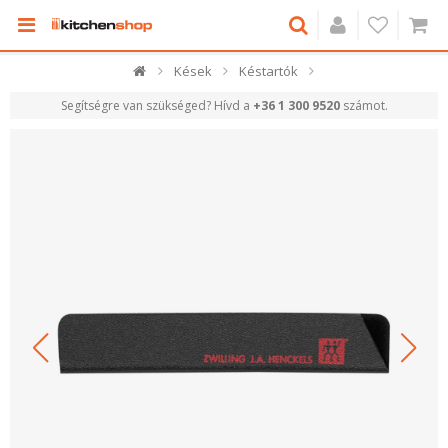
Kések
Késtartók
Segítségre van szükséged? Hívd a
+36 1 300 9520
számot.