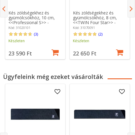
Kés zöldségekhez és
Kés zöldségekhez és
gyümölcsökhöz, 10 cm,
gyümölcsökhöz, 8 cm,
<<Professional S>> -
<<TWIN Four Star>> -
Zwilling
Zwilling
Kód: 31020101
Kód: 31070091
(3)
(2)
Készleten
Készleten
23 590 Ft
22 650 Ft
Ügyfeleink még ezeket vásárolták