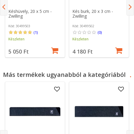
Késhüvely, 20 x 5 cm -
Kés burk, 20 x 3 cm -
Zwilling
Zwilling
Kód: 30499503
Kód: 30499502
(1)
(0)
Készleten
Készleten
5 050 Ft
4 180 Ft
Más termékek ugyanabból a kategóriából