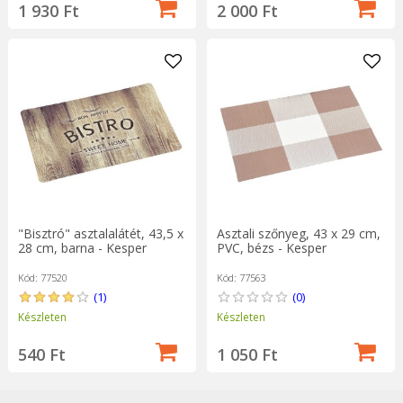
1 930 Ft
2 000 Ft
Asztali szőnyeg, 43 x 29 cm,
"Bisztró" asztalalátét, 43,5 x
PVC, bézs - Kesper
28 cm, barna - Kesper
Kód: 77563
Kód: 77520
(0)
(1)
Készleten
Készleten
1 050 Ft
540 Ft