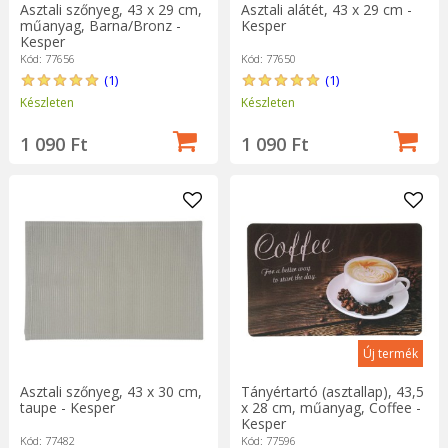
Asztali szőnyeg, 43 x 29 cm,
Asztali alátét, 43 x 29 cm -
műanyag, Barna/Bronz -
Kesper
Kesper
Kód: 77656
Kód: 77650
(1)
(1)
Készleten
Készleten
1 090 Ft
1 090 Ft
Új termék
Asztali szőnyeg, 43 x 30 cm,
Tányértartó (asztallap), 43,5
taupe - Kesper
x 28 cm, műanyag, Coffee -
Kesper
Kód: 77482
Kód: 77596