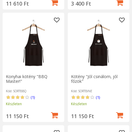
11 610 Ft
3 400 Ft
Konyhai kötény "BBQ
Kötény "Jól csinálom, jól
Master!"
főzök"
Kód: SORTBBQ
Kód: SORTBINE
(1)
(1)
Készleten
Készleten
11 150 Ft
11 150 Ft