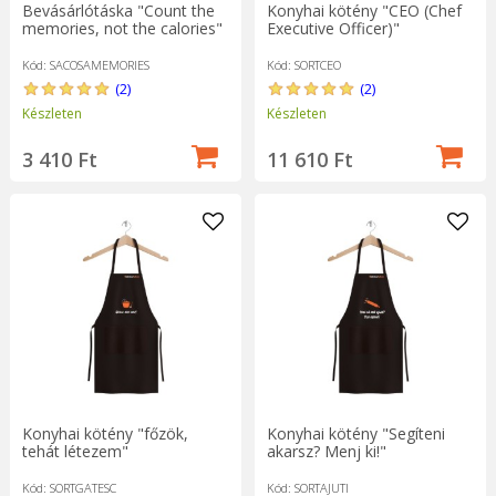
Bevásárlótáska "Count the
Konyhai kötény "CEO (Chef
memories, not the calories"
Executive Officer)"
Kód: SACOSAMEMORIES
Kód: SORTCEO
(2)
(2)
Készleten
Készleten
3 410 Ft
11 610 Ft
Konyhai kötény "főzök,
Konyhai kötény "Segíteni
tehát létezem"
akarsz? Menj ki!"
Kód: SORTGATESC
Kód: SORTAJUTI