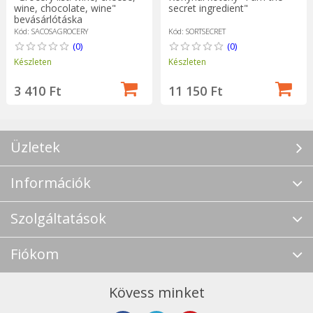
wine, chocolate, wine"
secret ingredient"
bevásárlótáska
Kód: SACOSAGROCERY
Kód: SORTSECRET
(0)
(0)
Készleten
Készleten
3 410 Ft
11 150 Ft
Üzletek
Információk
Szolgáltatások
Fiókom
Kövess minket