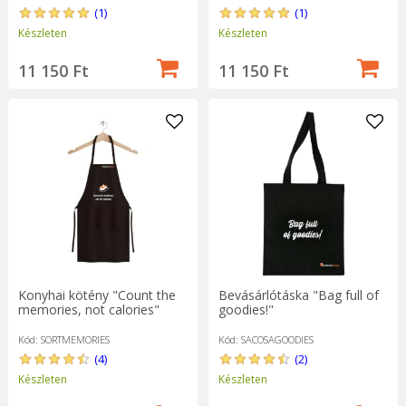
(1)
(1)
Készleten
Készleten
11 150 Ft
11 150 Ft
Konyhai kötény "Count the
Bevásárlótáska "Bag full of
memories, not calories"
goodies!"
Kód: SORTMEMORIES
Kód: SACOSAGOODIES
(4)
(2)
Készleten
Készleten