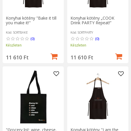
Konyhai kötény "Bake it till
Konyhai kötény „COOK
you make it!"
Drink PARTY Repeat!”
Kód: SORTBAKE
Kód: SORTPARTY
(0)
(0)
Készleten
Készleten
11 610 Ft
11 610 Ft
"Grocery list: wine, cheese,
Konyhai kötény "I am the