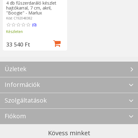
4 db fűszerdaráló készlet
hajtókarral, 7 cm, akril,
"Boogie" - Marlux
Kód: C192048382
(0)
Készleten
33 540 Ft
Üzletek
Információk
Szolgáltatások
Fiókom
Kövess minket