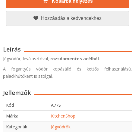
Kosárba helyezés
Hozzáadás a kedvencekhez
Leírás
Jégvödör, leválasztóval,
rozsdamentes acélból.
A fogantyús vödör kopásálló és kettős felhasználású,
palackhűtőként is szolgál.
Jellemzők
Kód
A77S
Márka
KitchenShop
Kategoriák
Jégvödrök