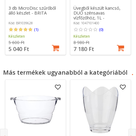
3 db MicroDisc szűrőből
Üvegből készült kancsó,
álló készlet - BRITA
DUO szénsavas
vízfőzőhöz, 1L -
SodaStream
Kód: BR1039628
Kód: 1047101400
(1)
(0)
Készleten
Készleten
5 600 Ft
8 980 Ft
5 040 Ft
7 180 Ft
Más termékek ugyanabból a kategóriából