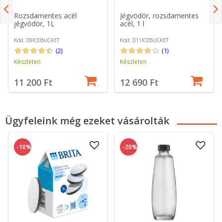
Rozsdamentes acél
Jégvödör, rozsdamentes
jégvödör, 1L
acél, 1 l
Kód: D9ICEBUCKET
Kód: D11ICEBUCKET
(2)
(1)
Készleten
Készleten
11 200 Ft
12 690 Ft
Ügyfeleink még ezeket vásárolták
-10%
-20%