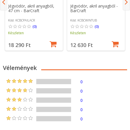
Jégvödör, akril anyagból,
Jégvödör, akril anyagból -
47 cm - BarCraft
BarCraft
Kód: KCBCPAILACR
Kód: KCBCWINTUB
(0)
(0)
Készleten
Készleten
18 290 Ft
12 630 Ft
Vélemények
0
0
0
0
0