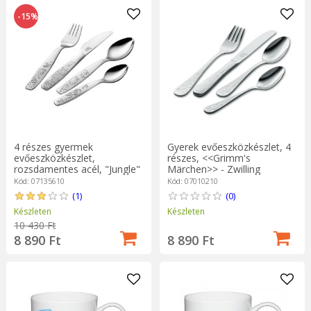
-15%
4 részes gyermek
Gyerek evőeszközkészlet, 4
evőeszközkészlet,
részes, <<Grimm's
rozsdamentes acél, "Jungle"
Märchen>> - Zwilling
- Zwilling
Kód: 07135610
Kód: 07010210
(1)
(0)
Készleten
Készleten
10 430 Ft
8 890 Ft
8 890 Ft