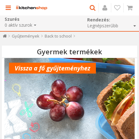
Szurés
Rendezés:
0
aktív szurok
Gyűjtemények
Back to school
Gyermek termékek
Vissza a fő gyűjteményhez