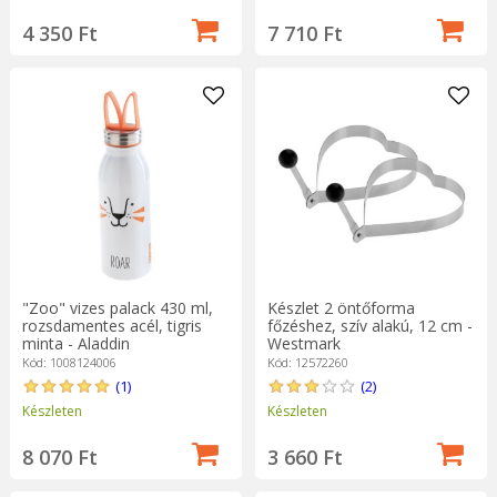
4 350 Ft
7 710 Ft
"Zoo" vizes palack 430 ml,
Készlet 2 öntőforma
rozsdamentes acél, tigris
főzéshez, szív alakú, 12 cm -
minta - Aladdin
Westmark
Kód: 1008124006
Kód: 12572260
(1)
(2)
Készleten
Készleten
8 070 Ft
3 660 Ft