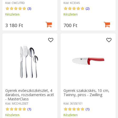
Kód: CWCUTRD
Kód: KC3345
(3)
(2)
Készleten
Készleten
3 180 Ft
700 Ft
Gyerek evőeszközkészlet, 4
Gyerek szakácskés, 10 cm,
darabos, rozsdamentes acél
Twinny, piros - Zwilling
- MasterClass
Kód: MCCHILDSET
Kód: 36550101
(1)
(1)
Készleten
Készleten