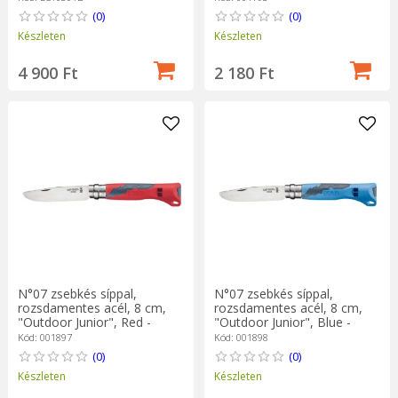
(0)
(0)
Készleten
Készleten
4 900 Ft
2 180 Ft
N°07 zsebkés síppal,
N°07 zsebkés síppal,
rozsdamentes acél, 8 cm,
rozsdamentes acél, 8 cm,
"Outdoor Junior", Red -
"Outdoor Junior", Blue -
Opinel
Opinel
Kód: 001897
Kód: 001898
(0)
(0)
Készleten
Készleten