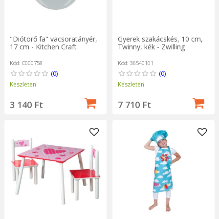
"Diótörő fa" vacsoratányér,
Gyerek szakácskés, 10 cm,
17 cm - Kitchen Craft
Twinny, kék - Zwilling
Kód: C000758
Kód: 36540101
(0)
(0)
Készleten
Készleten
3 140 Ft
7 710 Ft