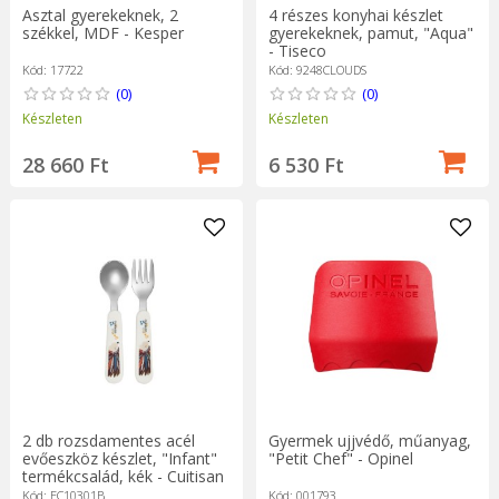
Asztal gyerekeknek, 2
4 részes konyhai készlet
székkel, MDF - Kesper
gyerekeknek, pamut, "Aqua"
- Tiseco
Kód: 17722
Kód: 9248CLOUDS
(0)
(0)
Készleten
Készleten
28 660 Ft
6 530 Ft
2 db rozsdamentes acél
Gyermek ujjvédő, műanyag,
evőeszköz készlet, "Infant"
"Petit Chef" - Opinel
termékcsalád, kék - Cuitisan
Kód: EC10301B
Kód: 001793