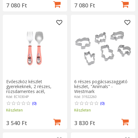
7 080 Ft
7 080 Ft
Evőeszköz készlet
6 részes pogácsaszaggató
gyerekeknek, 2 részes,
készlet, "Animals" -
rozsdamentes acél,
Westmark
rózsaszín, "INFANT"
Kód: EC10304P
Kód: 31922260
termékcsalád - Cuitisan
(0)
(0)
Készleten
Készleten
3 540 Ft
3 830 Ft