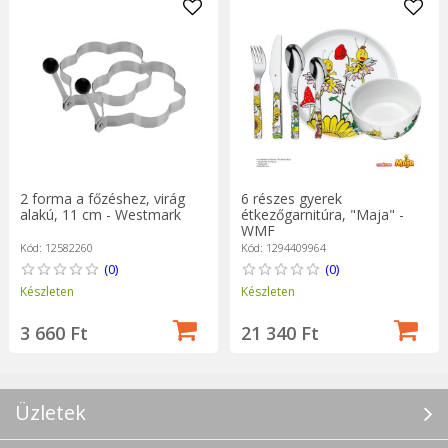
2 forma a főzéshez, virág
6 részes gyerek
alakú, 11 cm - Westmark
étkezőgarnitúra, "Maja" -
WMF
Kód: 12582260
Kód: 1294409964
(0)
(0)
Készleten
Készleten
3 660 Ft
21 340 Ft
Üzletek