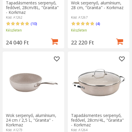
Tapadásmentes serpenyő,
Wok serpenyő, alumínium,
fedővel, 28cm/8L, "Granita"
28 cm, "Granita" - Korkmaz
- Korkmaz
Kód: A1262
Kód: A1267
(10)
(4)
Készleten
Készleten
24 040 Ft
22 220 Ft
Wok serpenyő, alumínium,
Tapadásmentes serpenyő,
24 cm / 2,5 L, "Granita" -
fedővel, 28cm/4L, "Granita"
Korkmaz
- Korkmaz
Kód: A1273
Kód: A1264