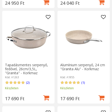
24 950 Ft
24 040 Ft
Tapadásmentes serpenyő,
Alumínium serpenyő, 24 cm
fedővel, 26cm/3,5L,
"Granita Alu" - Korkmaz
"Granita" - Korkmaz
Kód: A1263
Kód: A1855
(2)
(1)
Készleten
Készleten
17 690 Ft
17 690 Ft