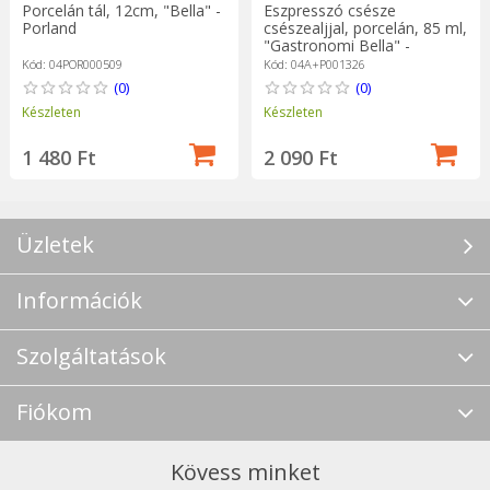
Porcelán tál, 12cm, "Bella" -
Eszpresszó csésze
Porland
csészealjjal, porcelán, 85 ml,
"Gastronomi Bella" -
Porland
Kód: 04POR000509
Kód: 04A+P001326
(0)
(0)
Készleten
Készleten
1 480 Ft
2 090 Ft
Üzletek
Információk
Szolgáltatások
Fiókom
Kövess minket