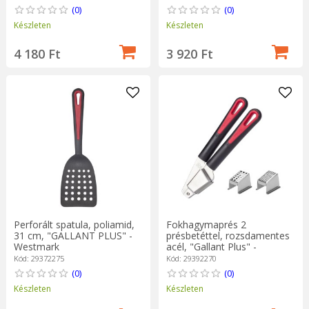
(0)
(0)
Készleten
Készleten
4 180 Ft
3 920 Ft
Perforált spatula, poliamid,
Fokhagymaprés 2
31 cm, "GALLANT PLUS" -
présbetéttel, rozsdamentes
Westmark
acél, "Gallant Plus" -
Westmark
Kód: 29372275
Kód: 29392270
(0)
(0)
Készleten
Készleten